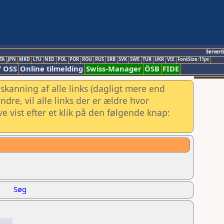
Servert
TA
JPN
MKD
LTU
NED
POL
POR
ROU
RUS
SRB
SVK
SWE
TUR
UKR
VIE
FontSize:11pt
/ OSS
Online tilmelding
Swiss-Manager
ÖSB
FIDE
skanning af alle links (dagligt mere end
re, vil alle links der er ældre hvor
e vist efter et klik på den følgende knap:
Søg