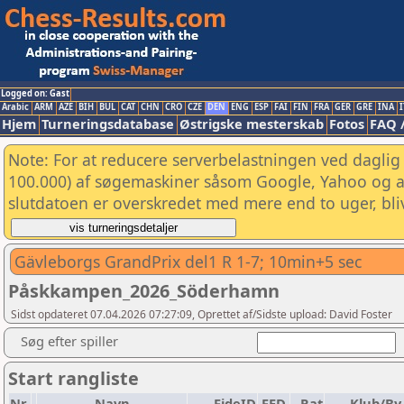
Logged on: Gast
Arabic
ARM
AZE
BIH
BUL
CAT
CHN
CRO
CZE
DEN
ENG
ESP
FAI
FIN
FRA
GER
GRE
INA
I
Hjem
Turneringsdatabase
Østrigske mesterskab
Fotos
FAQ 
Note: For at reducere serverbelastningen ved daglig 
100.000) af søgemaskiner såsom Google, Yahoo og and
slutdatoen er overskredet med mere end to uger, bliv
Gävleborgs GrandPrix del1 R 1-7; 10min+5 sec
Påskkampen_2026_Söderhamn
Sidst opdateret 07.04.2026 07:27:09, Oprettet af/Sidste upload: David Foster
Søg efter spiller
Start rangliste
Nr.
Navn
FideID
FED
Rat
Klub/By