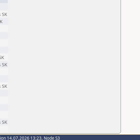
 SK
SK
SK
 SK
 SK
 SK
sion 14.07.2026 13:23, Node S3