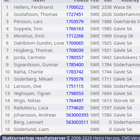
1
Hellers, Ferdinand
1700022
SWE
2338
Wasa SK
2
Gustafsson, Thomas
1727451
SWE
2028
Söderhamns
3
Persson, Lars
1703579
SWE
1988
Överhärde 
4
Soppela, Toni
1766163
SWE
1985
Gävle SA
5
Morelius, Emil
1712268
SWE
1969
Gnarp SK
6
Dahlblom-Sundin, Love
1769065
SWE
1925
Gävle SA
7
Högberg, Thomas
1706039
SWE
1921
Gävle SA
8
Jorda, Carmelo
1780557
SWE
1842
Sandvikens 
9
Sigvardsson, Gunnar
1785400
SWE
1784
Söderhamns
10
Räihä, Charlie
1783742
SWE
1744
Gävle SA
11
Söderberg, Mikael
1793578
SWE
1711
Gävle SA
12
Larsson, Ove
1751115
SWE
1666
Söderhamns
13
Yeghoyan, Tigran
1798553
SWE
1664
Gävle SA
14
Wigö, Niklas
1764497
SWE
1613
Storvik SK
15
Radulescu, Luca
1774620
SWE
1597
Gävle SA
16
Johansson, Andreas
563000393
SWE
1586
Gävle SA
17
Berg, Lennart
563003511
SWE
0
Söderhamns
18
Söderlund, Liam
SWE
0
Gävle SA
Skakturnerings resultatserver
© 2006-2026 Heinz Herzog
, CMS-Ver