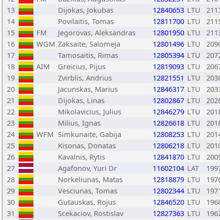
13
Dijokas, Jokubas
12840653
LTU
211
14
Povilaitis, Tomas
12811700
LTU
211
15
FM
Jegorovas, Aleksandras
12801950
LTU
211
16
WGM
Zaksaite, Salomeja
12801496
LTU
209
17
Tamosaitis, Rimas
12805394
LTU
207
18
AIM
Greicius, Pijus
12819093
LTU
206
19
Zvirblis, Andrius
12821551
LTU
203
20
Jacunskas, Marius
12846317
LTU
203
21
Dijokas, Linas
12802867
LTU
202
22
Mikolavicius, Julius
12846279
LTU
201
23
Milius, Ignas
12826618
LTU
201
24
WFM
Simkunaite, Gabija
12808253
LTU
201
25
Kisonas, Donatas
12806218
LTU
201
26
Kavalnis, Rytis
12841870
LTU
200
27
Agafonov, Yuri Dr
11602104
LAT
199
28
Norkeliunas, Matas
12818879
LTU
197
29
Vesciunas, Tomas
12802344
LTU
197
30
Gutauskas, Rojus
12846520
LTU
196
31
Scekaciov, Rostislav
12827363
LTU
196