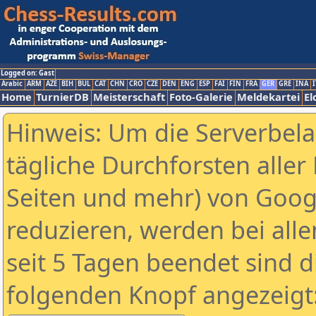
Logged on: Gast
Arabic
ARM
AZE
BIH
BUL
CAT
CHN
CRO
CZE
DEN
ENG
ESP
FAI
FIN
FRA
GER
GRE
INA
I
Home
TurnierDB
Meisterschaft
Foto-Galerie
Meldekartei
El
Hinweis: Um die Serverbel
tägliche Durchforsten aller 
Seiten und mehr) von Goog
reduzieren, werden bei alle
seit 5 Tagen beendet sind d
folgenden Knopf angezeigt