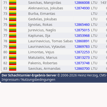
71
Savickas, Mangirdas
12866008
LTU
143
72
Aleknavicius, Jokubas
12874930
LTU
73
Burba, Eimantas
LTU
74
Gedvilas, Jokubas
LTU
75
Ignotas, Rokas
12865460
LTU
76
Jurevicius, Naglis
12875015
LTU
77
Kaplunas, Ilja
12853968
LTU
78
Laurinavicius, Tomas Sabas
12860891
LTU
79
Laurinavicius, Vytautas
12869783
LTU
80
Limontas, Vejus
12872253
LTU
81
Matulaitis, Marius
12813273
LTU
82
Pakenis, Robertas
12873748
LTU
83
Savickas, Armandas
12860700
LTU
Der Schachturnier-Ergebnis-Server
© 2006-2026 Heinz Herzog
, CMS
Impressum / Nutzungsbedingungen