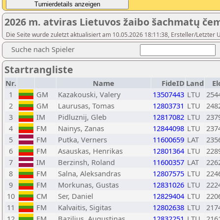
2026 m. atviras Lietuvos žaibo šachmatų čemp
Die Seite wurde zuletzt aktualisiert am 10.05.2026 18:11:38, Ersteller/Letzter 
Suche nach Spieler
Startrangliste
Nr.
Name
FideID
Land
El
1
GM
Kazakouski, Valery
13507443
LTU
254
2
GM
Laurusas, Tomas
12803731
LTU
248
3
IM
Pidluznij, Gleb
12817082
LTU
237
4
FM
Nainys, Zanas
12844098
LTU
237
5
FM
Putka, Verners
11600659
LAT
235
6
FM
Asauskas, Henrikas
12801364
LTU
228
7
IM
Berzinsh, Roland
11600357
LAT
226
8
FM
Salna, Aleksandras
12807575
LTU
224
9
FM
Morkunas, Gustas
12831026
LTU
222
10
CM
Ser, Daniel
12829404
LTU
220
11
FM
Kalvaitis, Sigitas
12802638
LTU
217
12
FM
Bazilius, Augustinas
12832251
LTU
216