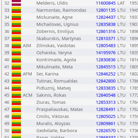
32
Melderis, Uldis
11600845
LAT
195
33
Narmontas, Raimondas
12801135
LTU
194
34
Mickunaite, Agne
12824437
LTU
193
35
Michailovas, Ugnius
12835838
LTU
190
36
Zobernis, Emilijus
12861316
LTU
189
37
Skaburskis, Martynas
12810371
LTU
189
38
AIM
Zilinskas, Vaidotas
12805483
LTU
189
39
Ozhaiska, Yaryna
14195976
LTU
183
40
Kontrimaite, Agota
12830836
LTU
181
41
Mikulinaite, Meta
12845515
LTU
180
42
AFM
Ser, Karina
12846252
LTU
180
43
Tutinas, Romualdas
12842800
LTU
178
44
Pidluznij, Matvej
12833835
LTU
178
45
ACM
Sakinis, Rokas
12840548
LTU
177
46
Ziuras, Tomas
12853313
LTU
176
47
Praspaliauskas, Matas
12828491
LTU
176
48
Cmilis, Viktoras
12805025
LTU
175
49
Muralis, Aloyzas
12809861
LTU
175
50
Gedvilaite, Barbora
12826570
LTU
173
51
Razas, Valdas
12868337
LTU
173