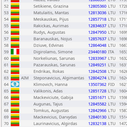
52
Setikiene, Grazina
12805360
LTU
172
53
Matulaitis, Mantas
12813036
LTU
171
54
Meskauskas, Pijus
12857718
LTU
171
55
Rakickas, Aurimas
12834637
LTU
171
56
Rudys, Augustas
12847950
LTU
169
57
Baranauskas, Nojus
12857637
LTU
169
58
Dziuve, Edvinas
12864048
LTU
166
59
Digirolamo, Simone
23440180
ITA
165
60
Norkeliunas, Sarunas
12833967
LTU
163
61
Pazarauskas, Sarunas
12849251
LTU
163
62
Endrikas, Rokas
12842508
LTU
162
63
AIM
Steponavicius, Algimantas
12804274
LTU
162
64
Klimovich, Hanna
13507362
FID
162
65
Valikonis, Adas
12851728
LTU
160
66
Mackeviciute, Gabija
12851671
LTU
159
67
Augunas, Tajus
12845582
LTU
159
68
Tomkus, Augustas
12842966
LTU
158
69
Mackevicius, Darvydas
12840130
LTU
151
70
Laurinavicius, Algirdas
12832138
LTU
147