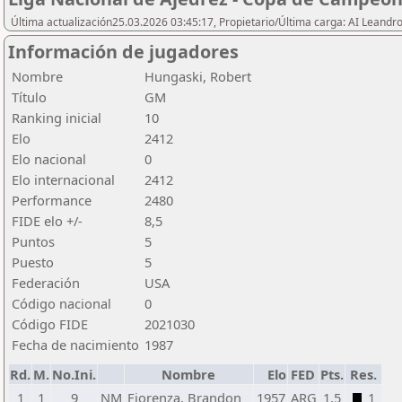
Última actualización25.03.2026 03:45:17, Propietario/Última carga: AI Leand
Información de jugadores
Nombre
Hungaski, Robert
Título
GM
Ranking inicial
10
Elo
2412
Elo nacional
0
Elo internacional
2412
Performance
2480
FIDE elo +/-
8,5
Puntos
5
Puesto
5
Federación
USA
Código nacional
0
Código FIDE
2021030
Fecha de nacimiento
1987
Rd.
M.
No.Ini.
Nombre
Elo
FED
Pts.
Res.
1
1
9
NM
Fiorenza, Brandon
1957
ARG
1,5
1