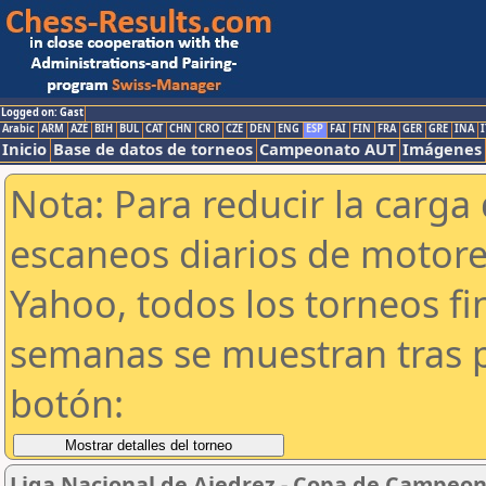
Logged on: Gast
Arabic
ARM
AZE
BIH
BUL
CAT
CHN
CRO
CZE
DEN
ENG
ESP
FAI
FIN
FRA
GER
GRE
INA
I
Inicio
Base de datos de torneos
Campeonato AUT
Imágenes
Nota: Para reducir la carga 
escaneos diarios de motor
Yahoo, todos los torneos f
semanas se muestran tras p
botón:
Liga Nacional de Ajedrez - Copa de Campeon