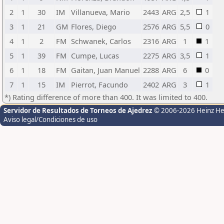
2
1
30
IM
Villanueva, Mario
2443
ARG
2,5
1
3
1
21
GM
Flores, Diego
2576
ARG
5,5
0
4
1
2
FM
Schwanek, Carlos
2316
ARG
1
1
5
1
39
FM
Cumpe, Lucas
2275
ARG
3,5
1
6
1
18
FM
Gaitan, Juan Manuel
2288
ARG
6
0
7
1
15
IM
Pierrot, Facundo
2402
ARG
3
1
*) Rating difference of more than 400. It was limited to 400.
Servidor de Resultados de Torneos de Ajedrez
© 2006-2026 Heinz H
Aviso legal/Condiciones de uso