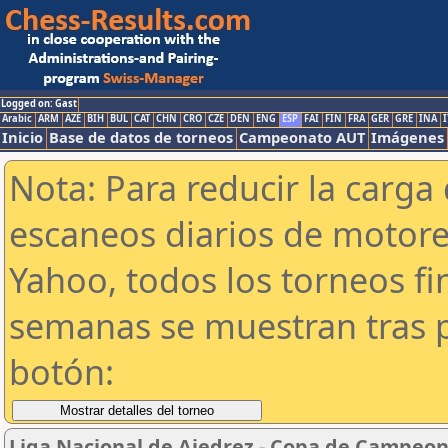
Logged on: Gast
Arabic
ARM
AZE
BIH
BUL
CAT
CHN
CRO
CZE
DEN
ENG
ESP
FAI
FIN
FRA
GER
GRE
INA
I
Inicio
Base de datos de torneos
Campeonato AUT
Imágenes
Nota: Para reducir la carga 
escaneos diarios de motor
Yahoo, todos los torneos f
semanas se muestran tras p
botón:
Liga Nacional de Ajedrez - Copa de Campeon