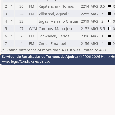
2
1
36
FM
Kapitanchuk, Tomas
2214
ARG
3,5
3
1
24
FM
Villarreal, Agustin
2255
ARG
5
0
4
1
33
Ingas, Mariano Cristian
2019
ARG
2
0
5
1
27
WIM
Campos, Maria Jose
2152
ARG
3,5
0
6
1
2
FM
Schwanek, Carlos
2316
ARG
1
1
7
1
4
FM
Cimer, Emanuel
2156
ARG
4
0
*) Rating difference of more than 400. It was limited to 400.
Servidor de Resultados de Torneos de Ajedrez
© 2006-2026 Heinz H
Aviso legal/Condiciones de uso