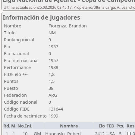
Última actualización25.03.2026 03:45:17, Propietario/Última carga: AI Leand
Información de jugadores
Nombre
Fiorenza, Brandon
Título
NM
Ranking inicial
9
Elo
1957
Elo nacional
0
Elo internacional
1957
Performance
1988
FIDE elo +/-
1,8
Puntos
1,5
Puesto
38
Federación
ARG
Código nacional
0
Código FIDE
131644
Fecha de nacimiento
1999
Rd.
M.
No.Ini.
Nombre
Elo
FED
Pts.
Res
1
1
10
GM
Hungaski, Robert
2412
USA
5
0