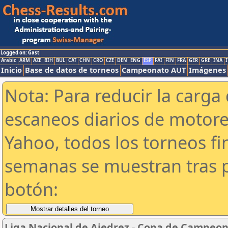
Logged on: Gast
Arabic
ARM
AZE
BIH
BUL
CAT
CHN
CRO
CZE
DEN
ENG
ESP
FAI
FIN
FRA
GER
GRE
INA
I
Inicio
Base de datos de torneos
Campeonato AUT
Imágenes
Nota: Para reducir la carga 
escaneos diarios de motor
Yahoo, todos los torneos f
semanas se muestran tras p
botón:
Liga Nacional de Ajedrez - Copa de Campeon