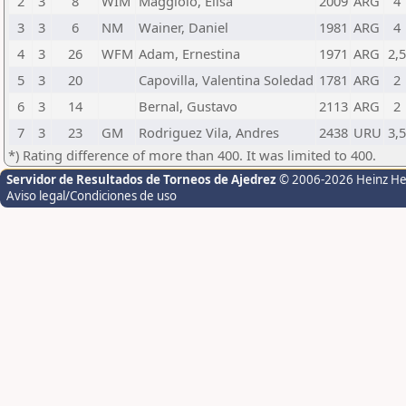
2
3
8
WIM
Maggiolo, Elisa
2009
ARG
4
3
3
6
NM
Wainer, Daniel
1981
ARG
4
4
3
26
WFM
Adam, Ernestina
1971
ARG
2,
5
3
20
Capovilla, Valentina Soledad
1781
ARG
2
6
3
14
Bernal, Gustavo
2113
ARG
2
7
3
23
GM
Rodriguez Vila, Andres
2438
URU
3,
*) Rating difference of more than 400. It was limited to 400.
Servidor de Resultados de Torneos de Ajedrez
© 2006-2026 Heinz H
Aviso legal/Condiciones de uso