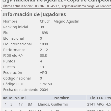
Última actualización25.03.2026 03:45:17, Propietario/Última carga: AI Leand
Información de jugadores
Nombre
Chuchi, Magno Agustin
Ranking inicial
38
Elo
1898
Elo nacional
0
Elo internacional
1898
Performance
2112
FIDE elo +/-
33,8
Puntos
4
Puesto
19
Federación
ARG
Código nacional
0
Código FIDE
176150
Fecha de nacimiento
2004
Rd.
M.
No.Ini.
Nombre
Elo
FED
Pts
1
3
17
IM
Llanos, Guillermo
2141
ARG
4,