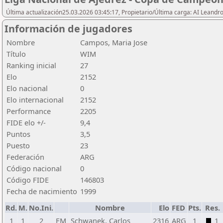
Última actualización25.03.2026 03:45:17, Propietario/Última carga: AI Leand
Información de jugadores
Nombre
Campos, Maria Jose
Título
WIM
Ranking inicial
27
Elo
2152
Elo nacional
0
Elo internacional
2152
Performance
2205
FIDE elo +/-
9,4
Puntos
3,5
Puesto
23
Federación
ARG
Código nacional
0
Código FIDE
146803
Fecha de nacimiento
1999
Rd.
M.
No.Ini.
Nombre
Elo
FED
Pts.
Res.
1
1
2
FM
Schwanek, Carlos
2316
ARG
1
1