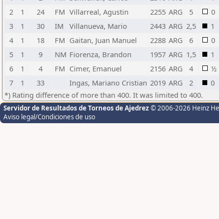
2
1
24
FM
Villarreal, Agustin
2255
ARG
5
0
3
1
30
IM
Villanueva, Mario
2443
ARG
2,5
1
4
1
18
FM
Gaitan, Juan Manuel
2288
ARG
6
0
5
1
9
NM
Fiorenza, Brandon
1957
ARG
1,5
1
6
1
4
FM
Cimer, Emanuel
2156
ARG
4
½
7
1
33
Ingas, Mariano Cristian
2019
ARG
2
0
*) Rating difference of more than 400. It was limited to 400.
Servidor de Resultados de Torneos de Ajedrez
© 2006-2026 Heinz H
Aviso legal/Condiciones de uso