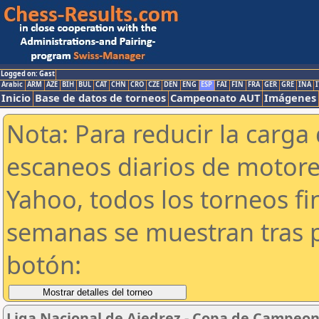
Logged on: Gast
Arabic
ARM
AZE
BIH
BUL
CAT
CHN
CRO
CZE
DEN
ENG
ESP
FAI
FIN
FRA
GER
GRE
INA
I
Inicio
Base de datos de torneos
Campeonato AUT
Imágenes
Nota: Para reducir la carga 
escaneos diarios de motor
Yahoo, todos los torneos f
semanas se muestran tras p
botón:
Liga Nacional de Ajedrez - Copa de Campeon