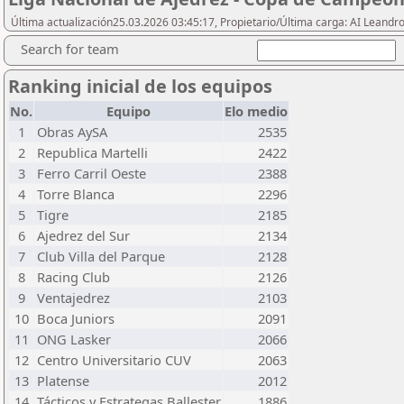
Última actualización25.03.2026 03:45:17, Propietario/Última carga: AI Leand
Search for team
Ranking inicial de los equipos
No.
Equipo
Elo medio
1
Obras AySA
2535
2
Republica Martelli
2422
3
Ferro Carril Oeste
2388
4
Torre Blanca
2296
5
Tigre
2185
6
Ajedrez del Sur
2134
7
Club Villa del Parque
2128
8
Racing Club
2126
9
Ventajedrez
2103
10
Boca Juniors
2091
11
ONG Lasker
2066
12
Centro Universitario CUV
2063
13
Platense
2012
14
Tácticos y Estrategas Ballester
1886