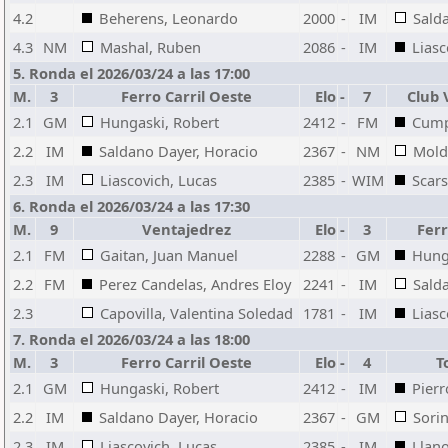
4.2
Beherens, Leonardo
2000
-
IM
Sald
4.3
NM
Mashal, Ruben
2086
-
IM
Liasc
5. Ronda el 2026/03/24 a las 17:00
M.
3
Ferro Carril Oeste
Elo
-
7
Club 
2.1
GM
Hungaski, Robert
2412
-
FM
Cump
2.2
IM
Saldano Dayer, Horacio
2367
-
NM
Mold
2.3
IM
Liascovich, Lucas
2385
-
WIM
Scars
6. Ronda el 2026/03/24 a las 17:30
M.
9
Ventajedrez
Elo
-
3
Ferr
2.1
FM
Gaitan, Juan Manuel
2288
-
GM
Hung
2.2
FM
Perez Candelas, Andres Eloy
2241
-
IM
Sald
2.3
Capovilla, Valentina Soledad
1781
-
IM
Liasc
7. Ronda el 2026/03/24 a las 18:00
M.
3
Ferro Carril Oeste
Elo
-
4
T
2.1
GM
Hungaski, Robert
2412
-
IM
Pierr
2.2
IM
Saldano Dayer, Horacio
2367
-
GM
Sorin
2.3
IM
Liascovich, Lucas
2385
-
IM
Llano