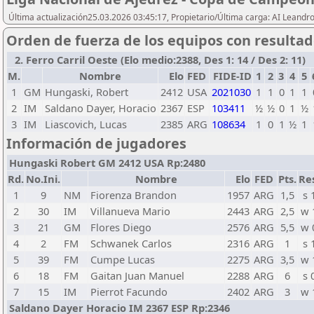
Última actualización25.03.2026 03:45:17, Propietario/Última carga: AI Leand
Orden de fuerza de los equipos con resulta
2. Ferro Carril Oeste (Elo medio:2388, Des 1: 14 / Des 2: 11)
M.
Nombre
Elo
FED
FIDE-ID
1
2
3
4
5
1
GM
Hungaski, Robert
2412
USA
2021030
1
1
0
1
1
2
IM
Saldano Dayer, Horacio
2367
ESP
103411
½
½
0
1
½
3
IM
Liascovich, Lucas
2385
ARG
108634
1
0
1
½
1
Información de jugadores
Hungaski Robert GM 2412 USA Rp:2480
Rd.
No.Ini.
Nombre
Elo
FED
Pts.
Re
1
9
NM
Fiorenza Brandon
1957
ARG
1,5
s 
2
30
IM
Villanueva Mario
2443
ARG
2,5
w 
3
21
GM
Flores Diego
2576
ARG
5,5
w 
4
2
FM
Schwanek Carlos
2316
ARG
1
s 
5
39
FM
Cumpe Lucas
2275
ARG
3,5
w 
6
18
FM
Gaitan Juan Manuel
2288
ARG
6
s 
7
15
IM
Pierrot Facundo
2402
ARG
3
w 
Saldano Dayer Horacio IM 2367 ESP Rp:2346