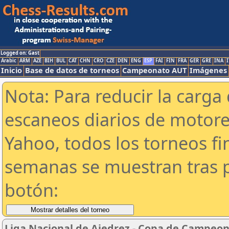
Logged on: Gast
Arabic
ARM
AZE
BIH
BUL
CAT
CHN
CRO
CZE
DEN
ENG
ESP
FAI
FIN
FRA
GER
GRE
INA
I
Inicio
Base de datos de torneos
Campeonato AUT
Imágenes
Nota: Para reducir la carga 
escaneos diarios de motor
Yahoo, todos los torneos f
semanas se muestran tras p
botón:
Liga Nacional de Ajedrez - Copa de Campeon