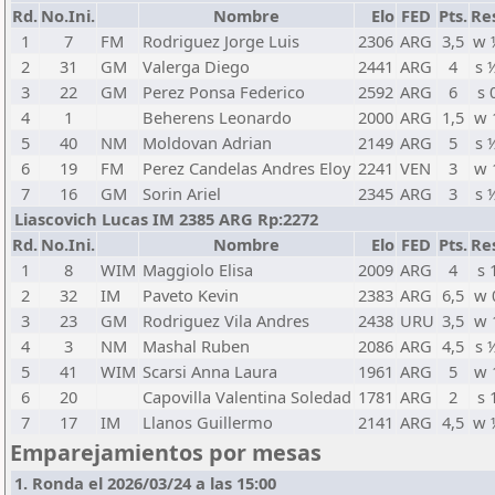
Rd.
No.Ini.
Nombre
Elo
FED
Pts.
Re
1
7
FM
Rodriguez Jorge Luis
2306
ARG
3,5
w 
2
31
GM
Valerga Diego
2441
ARG
4
s 
3
22
GM
Perez Ponsa Federico
2592
ARG
6
s 
4
1
Beherens Leonardo
2000
ARG
1,5
w 
5
40
NM
Moldovan Adrian
2149
ARG
5
s 
6
19
FM
Perez Candelas Andres Eloy
2241
VEN
3
w 
7
16
GM
Sorin Ariel
2345
ARG
3
s 
Liascovich Lucas IM 2385 ARG Rp:2272
Rd.
No.Ini.
Nombre
Elo
FED
Pts.
Re
1
8
WIM
Maggiolo Elisa
2009
ARG
4
s 
2
32
IM
Paveto Kevin
2383
ARG
6,5
w 
3
23
GM
Rodriguez Vila Andres
2438
URU
3,5
w 
4
3
NM
Mashal Ruben
2086
ARG
4,5
s 
5
41
WIM
Scarsi Anna Laura
1961
ARG
5
w 
6
20
Capovilla Valentina Soledad
1781
ARG
2
s 
7
17
IM
Llanos Guillermo
2141
ARG
4,5
w 
Emparejamientos por mesas
1. Ronda el 2026/03/24 a las 15:00