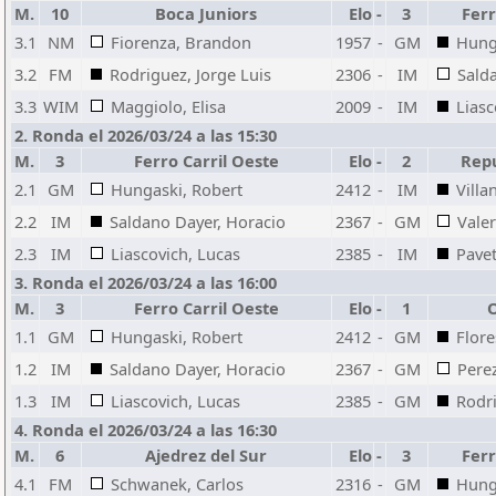
M.
10
Boca Juniors
Elo
-
3
Ferr
3.1
NM
Fiorenza, Brandon
1957
-
GM
Hung
3.2
FM
Rodriguez, Jorge Luis
2306
-
IM
Sald
3.3
WIM
Maggiolo, Elisa
2009
-
IM
Liasc
2. Ronda el 2026/03/24 a las 15:30
M.
3
Ferro Carril Oeste
Elo
-
2
Repu
2.1
GM
Hungaski, Robert
2412
-
IM
Villa
2.2
IM
Saldano Dayer, Horacio
2367
-
GM
Vale
2.3
IM
Liascovich, Lucas
2385
-
IM
Pavet
3. Ronda el 2026/03/24 a las 16:00
M.
3
Ferro Carril Oeste
Elo
-
1
1.1
GM
Hungaski, Robert
2412
-
GM
Flore
1.2
IM
Saldano Dayer, Horacio
2367
-
GM
Pere
1.3
IM
Liascovich, Lucas
2385
-
GM
Rodri
4. Ronda el 2026/03/24 a las 16:30
M.
6
Ajedrez del Sur
Elo
-
3
Ferr
4.1
FM
Schwanek, Carlos
2316
-
GM
Hung