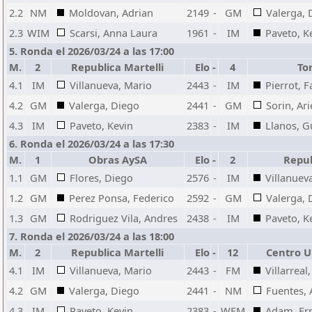
2.2
NM
Moldovan, Adrian
2149
-
GM
Valerga, 
2.3
WIM
Scarsi, Anna Laura
1961
-
IM
Paveto, K
5. Ronda el 2026/03/24 a las 17:00
M.
2
Republica Martelli
Elo
-
4
To
4.1
IM
Villanueva, Mario
2443
-
IM
Pierrot, 
4.2
GM
Valerga, Diego
2441
-
GM
Sorin, Ari
4.3
IM
Paveto, Kevin
2383
-
IM
Llanos, G
6. Ronda el 2026/03/24 a las 17:30
M.
1
Obras AySA
Elo
-
2
Repub
1.1
GM
Flores, Diego
2576
-
IM
Villanuev
1.2
GM
Perez Ponsa, Federico
2592
-
GM
Valerga, 
1.3
GM
Rodriguez Vila, Andres
2438
-
IM
Paveto, K
7. Ronda el 2026/03/24 a las 18:00
M.
2
Republica Martelli
Elo
-
12
Centro U
4.1
IM
Villanueva, Mario
2443
-
FM
Villarreal
4.2
GM
Valerga, Diego
2441
-
NM
Fuentes, 
4.3
IM
Paveto, Kevin
2383
-
WFM
Adam, Er