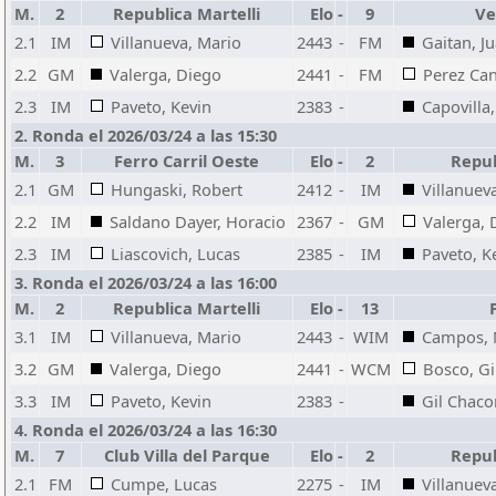
M.
2
Republica Martelli
Elo
-
9
Ve
2.1
IM
Villanueva, Mario
2443
-
FM
Gaitan, J
2.2
GM
Valerga, Diego
2441
-
FM
Perez Can
2.3
IM
Paveto, Kevin
2383
-
Capovilla
2. Ronda el 2026/03/24 a las 15:30
M.
3
Ferro Carril Oeste
Elo
-
2
Repub
2.1
GM
Hungaski, Robert
2412
-
IM
Villanuev
2.2
IM
Saldano Dayer, Horacio
2367
-
GM
Valerga, 
2.3
IM
Liascovich, Lucas
2385
-
IM
Paveto, K
3. Ronda el 2026/03/24 a las 16:00
M.
2
Republica Martelli
Elo
-
13
3.1
IM
Villanueva, Mario
2443
-
WIM
Campos, 
3.2
GM
Valerga, Diego
2441
-
WCM
Bosco, Gi
3.3
IM
Paveto, Kevin
2383
-
Gil Chaco
4. Ronda el 2026/03/24 a las 16:30
M.
7
Club Villa del Parque
Elo
-
2
Repub
2.1
FM
Cumpe, Lucas
2275
-
IM
Villanuev