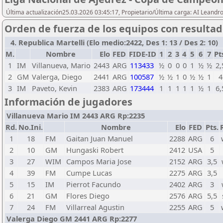
Última actualización25.03.2026 03:45:17, Propietario/Última carga: AI Leand
Orden de fuerza de los equipos con resulta
4. Republica Martelli (Elo medio:2422, Des 1: 13 / Des 2: 10)
M.
Nombre
Elo
FED
FIDE-ID
1
2
3
4
5
6
7
Pt
1
IM
Villanueva, Mario
2443
ARG
113433
½
0
0
0
1
½
½
2,
2
GM
Valerga, Diego
2441
ARG
100587
½
½
1
0
½
½
1
4
3
IM
Paveto, Kevin
2383
ARG
173444
1
1
1
1
1
½
1
6,
Información de jugadores
Villanueva Mario IM 2443 ARG Rp:2235
Rd.
No.Ini.
Nombre
Elo
FED
Pts.
1
18
FM
Gaitan Juan Manuel
2288
ARG
6
2
10
GM
Hungaski Robert
2412
USA
5
3
27
WIM
Campos Maria Jose
2152
ARG
3,5
4
39
FM
Cumpe Lucas
2275
ARG
3,5
5
15
IM
Pierrot Facundo
2402
ARG
3
6
21
GM
Flores Diego
2576
ARG
5,5
7
24
FM
Villarreal Agustin
2255
ARG
5
Valerga Diego GM 2441 ARG Rp:2277