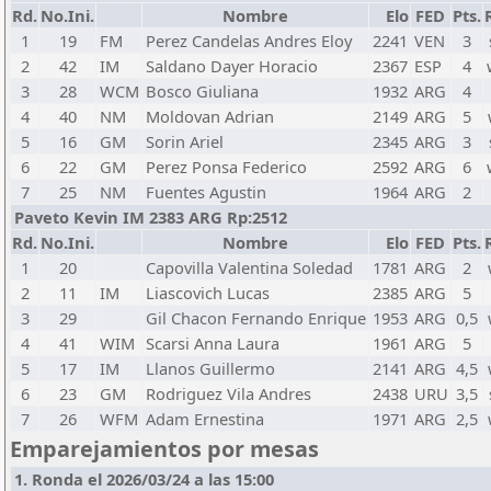
Rd.
No.Ini.
Nombre
Elo
FED
Pts.
1
19
FM
Perez Candelas Andres Eloy
2241
VEN
3
2
42
IM
Saldano Dayer Horacio
2367
ESP
4
3
28
WCM
Bosco Giuliana
1932
ARG
4
4
40
NM
Moldovan Adrian
2149
ARG
5
5
16
GM
Sorin Ariel
2345
ARG
3
6
22
GM
Perez Ponsa Federico
2592
ARG
6
7
25
NM
Fuentes Agustin
1964
ARG
2
Paveto Kevin IM 2383 ARG Rp:2512
Rd.
No.Ini.
Nombre
Elo
FED
Pts.
1
20
Capovilla Valentina Soledad
1781
ARG
2
2
11
IM
Liascovich Lucas
2385
ARG
5
3
29
Gil Chacon Fernando Enrique
1953
ARG
0,5
4
41
WIM
Scarsi Anna Laura
1961
ARG
5
5
17
IM
Llanos Guillermo
2141
ARG
4,5
6
23
GM
Rodriguez Vila Andres
2438
URU
3,5
7
26
WFM
Adam Ernestina
1971
ARG
2,5
Emparejamientos por mesas
1. Ronda el 2026/03/24 a las 15:00