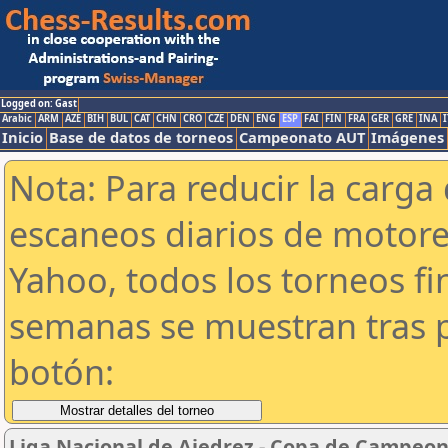
Logged on: Gast
Arabic
ARM
AZE
BIH
BUL
CAT
CHN
CRO
CZE
DEN
ENG
ESP
FAI
FIN
FRA
GER
GRE
INA
I
Inicio
Base de datos de torneos
Campeonato AUT
Imágenes
Nota: Para reducir la carga 
escaneos diarios de motor
Yahoo, todos los torneos f
semanas se muestran tras p
botón:
Liga Nacional de Ajedrez - Copa de Campeon