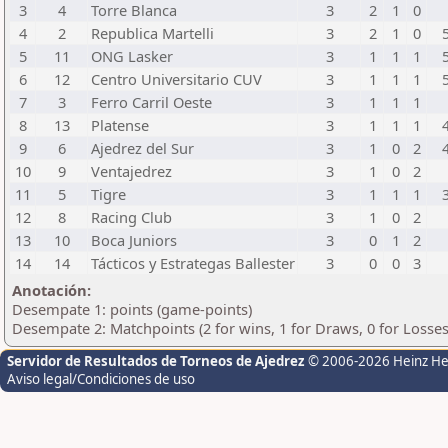
3
4
Torre Blanca
3
2
1
0
4
2
Republica Martelli
3
2
1
0
5
11
ONG Lasker
3
1
1
1
6
12
Centro Universitario CUV
3
1
1
1
7
3
Ferro Carril Oeste
3
1
1
1
8
13
Platense
3
1
1
1
9
6
Ajedrez del Sur
3
1
0
2
10
9
Ventajedrez
3
1
0
2
11
5
Tigre
3
1
1
1
12
8
Racing Club
3
1
0
2
13
10
Boca Juniors
3
0
1
2
14
14
Tácticos y Estrategas Ballester
3
0
0
3
Anotación:
Desempate 1: points (game-points)
Desempate 2: Matchpoints (2 for wins, 1 for Draws, 0 for Losses
Servidor de Resultados de Torneos de Ajedrez
© 2006-2026 Heinz H
Aviso legal/Condiciones de uso