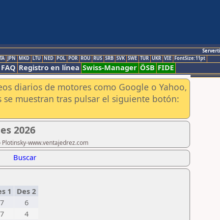
Servert
TA
JPN
MKD
LTU
NED
POL
POR
ROU
RUS
SRB
SVK
SWE
TUR
UKR
VIE
FontSize:11pt
FAQ
Registro en línea
Swiss-Manager
ÖSB
FIDE
aneos diarios de motores como Google o Yahoo,
 se muestran tras pulsar el siguiente botón:
es 2026
ro Plotinsky-www.ventajedrez.com
Buscar
s 1
Des 2
7
6
7
4