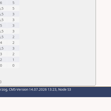
6
5
5,5
5
5,5
3
5,5
3
5
3
4,5
3
4,5
2
4
2
3,5
3
3
2
2
1
0
0
)
erzog
, CMS-Version 14.07.2026 13:23, Node S3