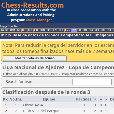
Logged on: Gast
Arabic
ARM
AZE
BIH
BUL
CAT
CHN
CRO
CZE
DEN
ENG
ESP
FAI
FIN
FRA
GER
GRE
INA
I
Inicio
Base de datos de torneos
Campeonato AUT
Imágenes
Nota: Para reducir la carga del servidor en los esc
todos los torneos finalizados hace más de 2 semanas
Liga Nacional de Ajedrez - Copa de Campeon
Última actualización25.03.2026 03:45:17, Propietario/Última carga: AI Leand
Search for team
Clasificación después de la ronda 3
Rk.
No.Ini.
Equipo
Partidas
+
=
-
De
1
1
Obras AySA
3
3
0
0
2
7
Club Villa del Parque
3
2
0
1