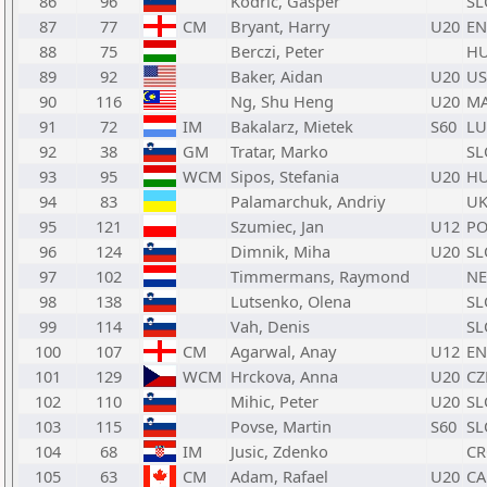
86
96
Kodric, Gasper
SL
87
77
CM
Bryant, Harry
U20
E
88
75
Berczi, Peter
H
89
92
Baker, Aidan
U20
US
90
116
Ng, Shu Heng
U20
M
91
72
IM
Bakalarz, Mietek
S60
LU
92
38
GM
Tratar, Marko
SL
93
95
WCM
Sipos, Stefania
U20
H
94
83
Palamarchuk, Andriy
U
95
121
Szumiec, Jan
U12
PO
96
124
Dimnik, Miha
U20
SL
97
102
Timmermans, Raymond
N
98
138
Lutsenko, Olena
SL
99
114
Vah, Denis
SL
100
107
CM
Agarwal, Anay
U12
E
101
129
WCM
Hrckova, Anna
U20
CZ
102
110
Mihic, Peter
U20
SL
103
115
Povse, Martin
S60
SL
104
68
IM
Jusic, Zdenko
C
105
63
CM
Adam, Rafael
U20
C