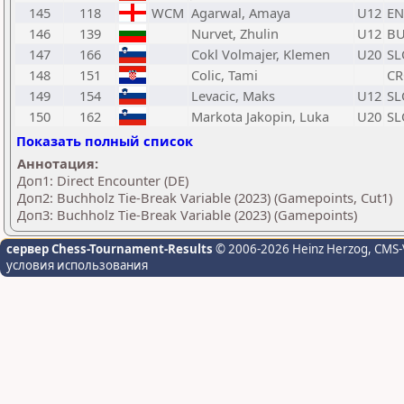
145
118
WCM
Agarwal, Amaya
U12
E
146
139
Nurvet, Zhulin
U12
B
147
166
Cokl Volmajer, Klemen
U20
SL
148
151
Colic, Tami
C
149
154
Levacic, Maks
U12
SL
150
162
Markota Jakopin, Luka
U20
SL
Показать полный список
Аннотация:
Доп1: Direct Encounter (DE)
Доп2: Buchholz Tie-Break Variable (2023) (Gamepoints, Cut1)
Доп3: Buchholz Tie-Break Variable (2023) (Gamepoints)
сервер Chess-Tournament-Results
© 2006-2026 Heinz Herzog
, CMS-
условия использования