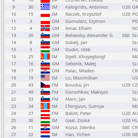
9
30
IM
Kalogridis, Antonios
U20
GR
10
15
IM
Raczek, Krzysztof
U20
PO
11
3
GM
Gumularz, Szymon
PO
12
4
GM
Amar, Elham
N
13
26
GM
Beliavsky, Alexander G
S60
SL
14
8
GM
Subelj, Jan
SL
15
5
GM
Dudin, Gleb
H
16
25
IM
Itgelt, Khuyagtsogt
M
17
16
GM
Sebenik, Matej
SL
18
17
GM
Palac, Mladen
C
19
19
IM
Lu, Maximillian
US
20
43
FM
Bouska, Jiri
U20
CZ
21
49
FM
Goroshkov, Maksym
SL
22
33
FM
Marn, Jan
SL
23
34
IM
Chinguun, Sumiya
M
24
27
FM
Balint, Peter
U20
AU
25
36
IM
Gaal, Zsoka
U20
H
26
11
GM
Kozul, Zdenko
S60
C
27
22
IM
Han, Yichen
U20
N