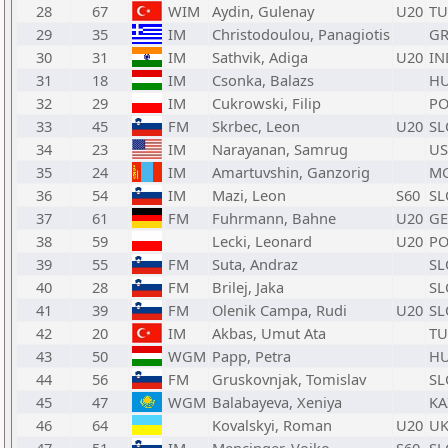
28
67
WIM
Aydin, Gulenay
U20
TU
29
35
IM
Christodoulou, Panagiotis
GR
30
31
IM
Sathvik, Adiga
U20
IN
31
18
IM
Csonka, Balazs
H
32
29
IM
Cukrowski, Filip
PO
33
45
FM
Skrbec, Leon
U20
SL
34
23
IM
Narayanan, Samrug
US
35
24
IM
Amartuvshin, Ganzorig
M
36
54
IM
Mazi, Leon
S60
SL
37
61
FM
Fuhrmann, Bahne
U20
GE
38
59
Lecki, Leonard
U20
PO
39
55
FM
Suta, Andraz
SL
40
28
FM
Brilej, Jaka
SL
41
39
FM
Olenik Campa, Rudi
U20
SL
42
20
IM
Akbas, Umut Ata
TU
43
50
WGM
Papp, Petra
H
44
56
FM
Gruskovnjak, Tomislav
SL
45
47
WGM
Balabayeva, Xeniya
KA
46
64
Kovalskyi, Roman
U20
U