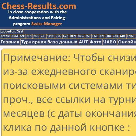
Logged on: Gast
Arabic
ARM
AZE
BIH
BUL
CAT
CHN
CRO
CZE
DEN
ENG
ESP
FAI
FIN
FRA
GER
GRE
INA
I
Главная
Турнирная база данных
AUT
Фото
ЧАВО
Онлайн
Примечание: Чтобы снизит
из-за ежедневного сканир
поисковыми системами ти
проч., все ссылки на тур
месяцев (с даты окончани
клика по данной кнопке :