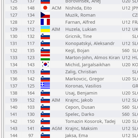
125
137
Borovinsek, Anej
U20
SL
126
148
ACM
Nishida, Eito
U12
JP
127
134
Muzik, Roman
CZ
128
127
Farnan, Alfred
U12
FR
129
112
AIM
Huzela, Lukian
U12
U
130
132
Gricnik, Tine
SL
131
117
Konopatskyi, Aleksandr
U12
SL
132
135
Kegl, Bojan
S60
SL
133
123
Marton-John, Almos Kiran
U12
H
134
143
Michid, Jargalsaikhan
U20
K
135
113
Zalig, Christian
SL
136
142
Markovcic, Gregor
U20
SL
137
125
Koronas, Vasilios
GR
138
164
Usaj, Benjamin
U20
SL
139
152
AIM
Krajnc, Jakob
U12
SL
140
103
Cepon, Dusan
S60
SL
141
130
Spelec, Darko
S60
SL
142
150
Tomazin Kosorok, Tadej
U20
SL
143
141
AGM
Krajnc, Maksim
U12
SL
144
97
Jaksa, Ema
U12
SL