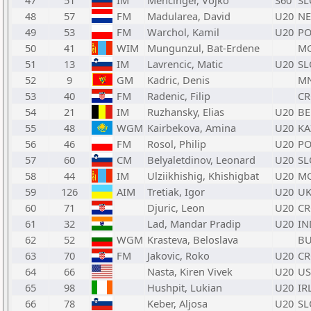
47
51
IM
Mencinger, Vojko
S60
SL
48
57
FM
Madularea, David
U20
N
49
53
FM
Warchol, Kamil
U20
PO
50
41
WIM
Mungunzul, Bat-Erdene
M
51
13
IM
Lavrencic, Matic
U20
SL
52
9
GM
Kadric, Denis
M
53
40
FM
Radenic, Filip
C
54
21
IM
Ruzhansky, Elias
U20
BE
55
48
WGM
Kairbekova, Amina
U20
KA
56
46
FM
Rosol, Philip
U20
PO
57
60
CM
Belyaletdinov, Leonard
U20
SL
58
44
IM
Ulziikhishig, Khishigbat
U20
M
59
126
AIM
Tretiak, Igor
U20
U
60
71
Djuric, Leon
U20
C
61
32
Lad, Mandar Pradip
U20
IN
62
52
WGM
Krasteva, Beloslava
B
63
70
FM
Jakovic, Roko
U20
C
64
66
Nasta, Kiren Vivek
U20
US
65
98
Hushpit, Lukian
U20
IR
66
78
Keber, Aljosa
U20
SL