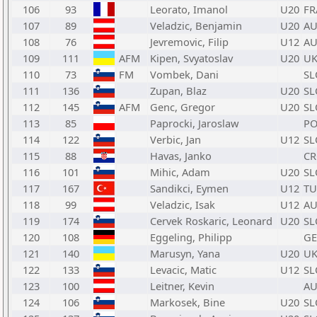
106
93
Leorato, Imanol
U20
FR
107
89
Veladzic, Benjamin
U20
AU
108
76
Jevremovic, Filip
U12
AU
109
111
AFM
Kipen, Svyatoslav
U20
U
110
73
FM
Vombek, Dani
SL
111
136
Zupan, Blaz
U20
SL
112
145
AFM
Genc, Gregor
U20
SL
113
85
Paprocki, Jaroslaw
PO
114
122
Verbic, Jan
U12
SL
115
88
Havas, Janko
C
116
101
Mihic, Adam
U20
SL
117
167
Sandikci, Eymen
U12
TU
118
99
Veladzic, Isak
U12
AU
119
174
Cervek Roskaric, Leonard
U20
SL
120
108
Eggeling, Philipp
GE
121
140
Marusyn, Yana
U20
U
122
133
Levacic, Matic
U12
SL
123
100
Leitner, Kevin
AU
124
106
Markosek, Bine
U20
SL