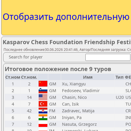
Отобразить дополнительну
Kasparov Chess Foundation Friendship Festi
Последнее обновление30.06.2026 20:41:46, Автор/Последняя загрузка: Ci
Search for player
Итоговое положение после 9 туров
Ст.ном
Ст.ном.
Имя
Тип
ФЕ
1
2
GM
Xu, Xiangyu
C
2
1
GM
Fedoseev, Vladimir
SL
3
14
GM
Chasin, Nico
U20
US
4
7
GM
Can, Isik
TU
5
42
FM
Zadravec, Matija
C
6
6
GM
Iniyan, Pa
IN
7
12
GM
Nasuta, Grzegorz
PO
8
10
IM
Licznerski, Lukasz
PO