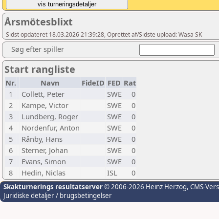
Årsmötesblixt
Sidst opdateret 18.03.2026 21:39:28, Oprettet af/Sidste upload: Wasa SK
Søg efter spiller
Start rangliste
Nr.
Navn
FideID
FED
Rat
1
Collett, Peter
SWE
0
2
Kampe, Victor
SWE
0
3
Lundberg, Roger
SWE
0
4
Nordenfur, Anton
SWE
0
5
Rånby, Hans
SWE
0
6
Sterner, Johan
SWE
0
7
Evans, Simon
SWE
0
8
Hedin, Niclas
ISL
0
Skakturnerings resultatserver
© 2006-2026 Heinz Herzog
, CMS-Ver
Juridiske detaljer / brugsbetingelser