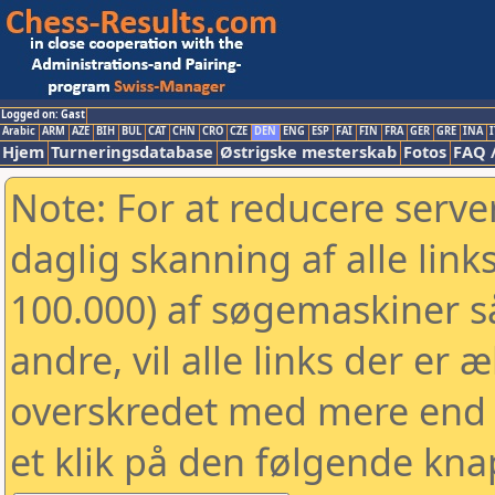
Logged on: Gast
Arabic
ARM
AZE
BIH
BUL
CAT
CHN
CRO
CZE
DEN
ENG
ESP
FAI
FIN
FRA
GER
GRE
INA
I
Hjem
Turneringsdatabase
Østrigske mesterskab
Fotos
FAQ 
Note: For at reducere serv
daglig skanning af alle link
100.000) af søgemaskiner 
andre, vil alle links der er 
overskredet med mere end to
et klik på den følgende kna