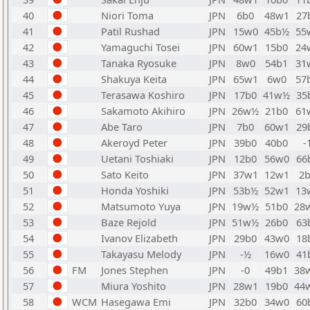
40
Niori Toma
JPN
6b0
48w1
27
41
Patil Rushad
JPN
15w0
45b½
55
42
Yamaguchi Tosei
JPN
60w1
15b0
24
43
Tanaka Ryosuke
JPN
8w0
54b1
31
44
Shakuya Keita
JPN
65w1
6w0
57
45
Terasawa Koshiro
JPN
17b0
41w½
35
46
Sakamoto Akihiro
JPN
26w½
21b0
61
47
Abe Taro
JPN
7b0
60w1
29
48
Akeroyd Peter
JPN
39b0
40b0
-
49
Uetani Toshiaki
JPN
12b0
56w0
66
50
Sato Keito
JPN
37w1
12w1
2
51
Honda Yoshiki
JPN
53b½
52w1
13
52
Matsumoto Yuya
JPN
19w½
51b0
28
53
Baze Rejold
JPN
51w½
26b0
63
54
Ivanov Elizabeth
JPN
29b0
43w0
18
55
Takayasu Melody
JPN
-½
16w0
41
56
FM
Jones Stephen
JPN
-0
49b1
38
57
Miura Yoshito
JPN
28w1
19b0
44
58
WCM
Hasegawa Emi
JPN
32b0
34w0
60