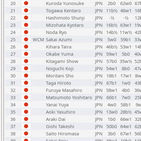
20
Kuroda Yunosuke
JPN
2b0
62w0
67
21
Togawa Kentaro
JPN
11b½
46w1
16
22
Hashimoto Shunji
JPN
-½
-½
12
23
Mizohata Kyotaro
JPN
16b½
63w1
19
24
Noda Ryo
JPN
14b½
11w½
42
25
WCM
Sakai Azumi
JPN
5w0
59b1
33
26
Kihara Taira
JPN
46b½
53w1
14
27
Okabe Yuma
JPN
59w1
5b0
40
28
Kitagami Show
JPN
57b0
35w½
52
29
Noguchi Koji
JPN
54w1
8b0
47
30
Moritani Sho
JPN
18b1
17w1
8
31
Taga Hiroto
JPN
67b1
1w0
43
32
Furuya Masahiro
JPN
58w1
4b0
36
33
Matsumoto Yoshitaro
JPN
66b1
7w0
25
34
Yanai Yuya
JPN
4w0
58b1
9
35
Aoki Yasuhiro
JPN
13w0
28b½
45
36
Araki Dai
JPN
1b0
66w1
32
37
Gishi Takeshi
JPN
50b0
64w1
62
38
Saito Hiromasa
JPN
3b0
67w1
56
39
Sakai Enju
JPN
48w1
10b0
11