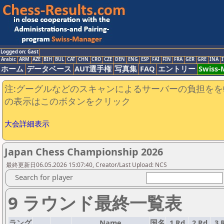
Logged on: Gast
Arabic
ARM
AZE
BIH
BUL
CAT
CHN
CRO
CZE
DEN
ENG
ESP
FAI
FIN
FRA
GER
GRE
INA
I
ホーム
データベース
AUT選手権
写真集
FAQ
エントリー
Swiss
注:グーグルなどのスキャンによるサーバーの負担をを
の表示はこのボタンをクリック
大会詳細表示
Japan Chess Championship 2026
最終更新日06.05.2026 15:07:40, Creator/Last Upload: NCS
Search for player
9 ラウンド最終一覧表
ラング
Name
国名
1.Rd
2.Rd
3.