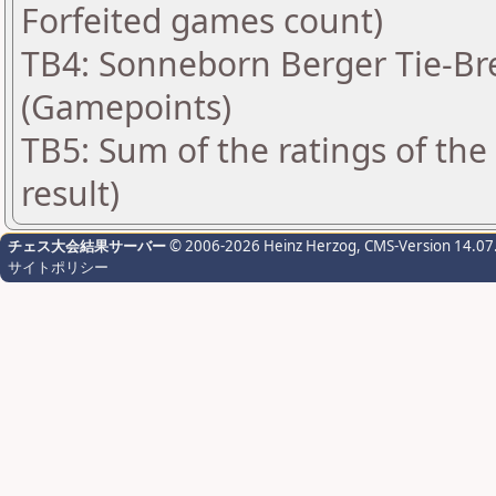
Forfeited games count)
TB4: Sonneborn Berger Tie-Bre
(Gamepoints)
TB5: Sum of the ratings of th
result)
チェス大会結果サーバー
© 2006-2026 Heinz Herzog
, CMS-Version 14.07
サイトポリシー