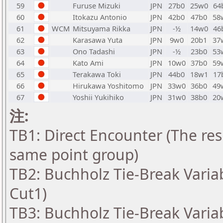
59
Furuse Mizuki
JPN
27b0
25w0
64
60
Itokazu Antonio
JPN
42b0
47b0
58
61
WCM
Mitsuyama Rikka
JPN
-½
14w0
46
62
Karasawa Yuta
JPN
9w0
20b1
37
63
Ono Tadashi
JPN
-½
23b0
53
64
Kato Ami
JPN
10w0
37b0
59
65
Terakawa Toki
JPN
44b0
18w1
17
66
Hirukawa Yoshitomo
JPN
33w0
36b0
49
67
Yoshii Yukihiko
JPN
31w0
38b0
20
注:
TB1: Direct Encounter (The resu
same point group)
TB2: Buchholz Tie-Break Varia
Cut1)
TB3: Buchholz Tie-Break Varia