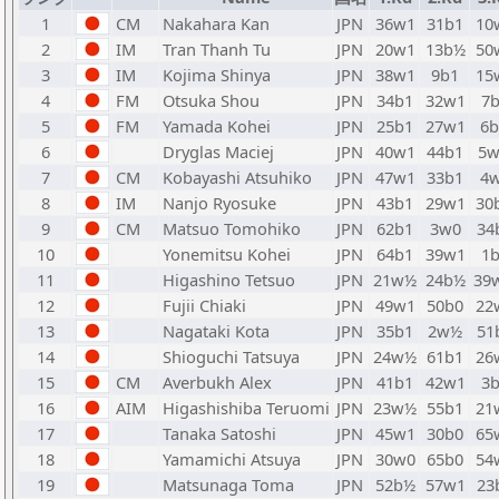
1
CM
Nakahara Kan
JPN
36w1
31b1
10
2
IM
Tran Thanh Tu
JPN
20w1
13b½
50
3
IM
Kojima Shinya
JPN
38w1
9b1
15
4
FM
Otsuka Shou
JPN
34b1
32w1
7
5
FM
Yamada Kohei
JPN
25b1
27w1
6
6
Dryglas Maciej
JPN
40w1
44b1
5
7
CM
Kobayashi Atsuhiko
JPN
47w1
33b1
4
8
IM
Nanjo Ryosuke
JPN
43b1
29w1
30
9
CM
Matsuo Tomohiko
JPN
62b1
3w0
34
10
Yonemitsu Kohei
JPN
64b1
39w1
1
11
Higashino Tetsuo
JPN
21w½
24b½
39
12
Fujii Chiaki
JPN
49w1
50b0
22
13
Nagataki Kota
JPN
35b1
2w½
51
14
Shioguchi Tatsuya
JPN
24w½
61b1
26
15
CM
Averbukh Alex
JPN
41b1
42w1
3
16
AIM
Higashishiba Teruomi
JPN
23w½
55b1
21
17
Tanaka Satoshi
JPN
45w1
30b0
65
18
Yamamichi Atsuya
JPN
30w0
65b0
54
19
Matsunaga Toma
JPN
52b½
57w1
23