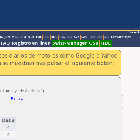
Servert
TA
JPN
MKD
LTU
NED
POL
POR
ROU
RUS
SRB
SVK
SWE
TUR
UKR
VIE
FontSize:11pt
FAQ
Registro en línea
Swiss-Manager
ÖSB
FIDE
aneos diarios de motores como Google o Yahoo,
 se muestran tras pulsar el siguiente botón:
n Uruguaya de Ajedrez (1)
Buscar
Des 3
4
4