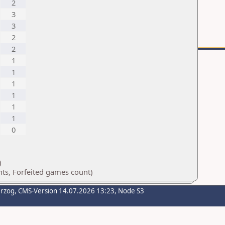
2
3
3
2
2
1
1
1
1
1
1
0
)
ts, Forfeited games count)
erzog
, CMS-Version 14.07.2026 13:23, Node S3