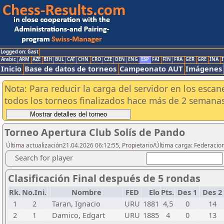
Logged on: Gast
Arabic
ARM
AZE
BIH
BUL
CAT
CHN
CRO
CZE
DEN
ENG
ESP
FAI
FIN
FRA
GER
GRE
INA
I
Inicio
Base de datos de torneos
Campeonato AUT
Imágenes
Nota: Para reducir la carga del servidor en los esc
todos los torneos finalizados hace más de 2 semanas
Torneo Apertura Club Solís de Pando
Última actualización21.04.2026 06:12:55, Propietario/Última carga: Federacio
Search for player
Clasificación Final después de 5 rondas
Rk.
No.Ini.
Nombre
FED
Elo
Pts.
Des 1
Des 2
1
2
Taran, Ignacio
URU
1881
4,5
0
14
2
1
Damico, Edgart
URU
1885
4
0
13