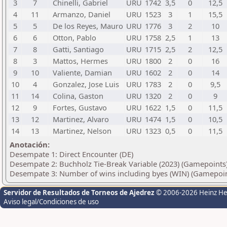
3
7
Chinelli, Gabriel
URU
1742
3,5
0
12,5
4
11
Armanzo, Daniel
URU
1523
3
1
15,5
5
5
De los Reyes, Mauro
URU
1776
3
2
10
6
6
Otton, Pablo
URU
1758
2,5
1
13
7
8
Gatti, Santiago
URU
1715
2,5
2
12,5
8
3
Mattos, Hermes
URU
1800
2
0
16
9
10
Valiente, Damian
URU
1602
2
0
14
10
4
Gonzalez, Jose Luis
URU
1783
2
0
9,5
11
14
Colina, Gaston
URU
1320
2
0
9
12
9
Fortes, Gustavo
URU
1622
1,5
0
11,5
13
12
Martinez, Alvaro
URU
1474
1,5
0
10,5
14
13
Martinez, Nelson
URU
1323
0,5
0
11,5
Anotación:
Desempate 1: Direct Encounter (DE)
Desempate 2: Buchholz Tie-Break Variable (2023) (Gamepoints
Desempate 3: Number of wins including byes (WIN) (Gamepoin
Servidor de Resultados de Torneos de Ajedrez
© 2006-2026 Heinz H
Aviso legal/Condiciones de uso