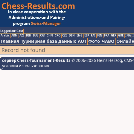
Logged on: Gast
Arabic
ARM
AZE
BIH
BUL
CAT
CHN
CRO
CZE
DEN
ENG
ESP
FAI
FIN
FRA
GER
GRE
INA
I
Главная
Турнирная база данных
AUT
Фото
ЧАВО
Онлайн
Record not found
сервер Chess-Tournament-Results
© 2006-2026 Heinz Herzog
, CMS-
условия использования