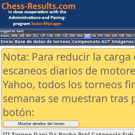
Logged on: Gast
Arabic
ARM
AZE
BIH
BUL
CAT
CHN
CRO
CZE
DEN
ENG
ESP
FAI
FIN
FRA
GER
GRE
INA
I
Inicio
Base de datos de torneos
Campeonato AUT
Imágenes
Nota: Para reducir la carga 
escaneos diarios de motor
Yahoo, todos los torneos f
semanas se muestran tras p
botón:
III Torneo Dani Da Rocha Prol Categoría Sub