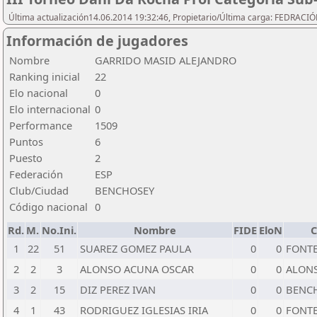
Última actualización14.06.2014 19:32:46, Propietario/Última carga: FEDRAC
Información de jugadores
Nombre
GARRIDO MASID ALEJANDRO
Ranking inicial
22
Elo nacional
0
Elo internacional
0
Performance
1509
Puntos
6
Puesto
2
Federación
ESP
Club/Ciudad
BENCHOSEY
Código nacional
0
Rd.
M.
No.Ini.
Nombre
FIDE
EloN
C
1
22
51
SUAREZ GOMEZ PAULA
0
0
FONT
2
2
3
ALONSO ACUNA OSCAR
0
0
ALON
3
2
15
DIZ PEREZ IVAN
0
0
BENC
4
1
43
RODRIGUEZ IGLESIAS IRIA
0
0
FONT