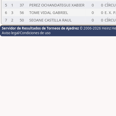
5
1
37
PEREZ OCHANDATEGUI XABIER
0
0
CÍRC
6
3
56
TOME VIDAL GABRIEL
0
0
E. X. P.
7
2
50
SEOANE CASTILLA RAUL
0
0
CÍRCU
Servidor de Resultados de Torneos de Ajedrez
© 2006-2026 Heinz H
Aviso legal/Condiciones de uso