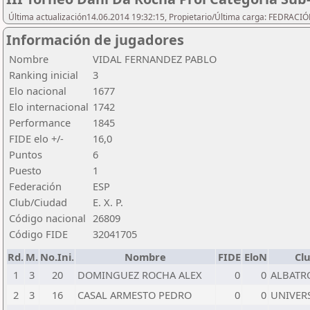
Última actualización14.06.2014 19:32:15, Propietario/Última carga: FEDRAC
Información de jugadores
Nombre
VIDAL FERNANDEZ PABLO
Ranking inicial
3
Elo nacional
1677
Elo internacional
1742
Performance
1845
FIDE elo +/-
16,0
Puntos
6
Puesto
1
Federación
ESP
Club/Ciudad
E. X. P.
Código nacional
26809
Código FIDE
32041705
Rd.
M.
No.Ini.
Nombre
FIDE
EloN
Cl
1
3
20
DOMINGUEZ ROCHA ALEX
0
0
ALBATR
2
3
16
CASAL ARMESTO PEDRO
0
0
UNIVER