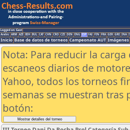
Logged on: Gast
Arabic
ARM
AZE
BIH
BUL
CAT
CHN
CRO
CZE
DEN
ENG
ESP
FAI
FIN
FRA
GER
GRE
INA
I
Inicio
Base de datos de torneos
Campeonato AUT
Imágenes
Nota: Para reducir la carga 
escaneos diarios de motor
Yahoo, todos los torneos f
semanas se muestran tras p
botón:
III Torneo Dani Da Rocha Prol Categoría Sub