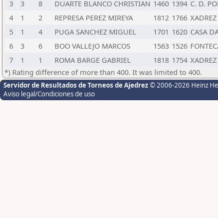
3
3
8
DUARTE BLANCO CHRISTIAN
1460
1394
C. D. P
4
1
2
REPRESA PEREZ MIREYA
1812
1766
XADREZ
5
1
4
PUGA SANCHEZ MIGUEL
1701
1620
CASA D
6
3
6
BOO VALLEJO MARCOS
1563
1526
FONTE
7
1
1
ROMA BARGE GABRIEL
1818
1754
XADREZ
*) Rating difference of more than 400. It was limited to 400.
Servidor de Resultados de Torneos de Ajedrez
© 2006-2026 Heinz H
Aviso legal/Condiciones de uso