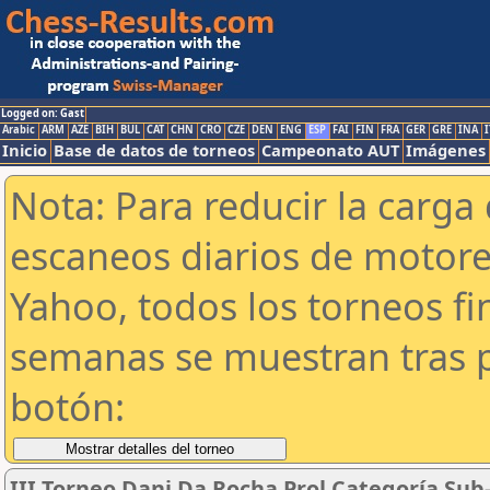
Logged on: Gast
Arabic
ARM
AZE
BIH
BUL
CAT
CHN
CRO
CZE
DEN
ENG
ESP
FAI
FIN
FRA
GER
GRE
INA
I
Inicio
Base de datos de torneos
Campeonato AUT
Imágenes
Nota: Para reducir la carga 
escaneos diarios de motor
Yahoo, todos los torneos f
semanas se muestran tras p
botón:
III Torneo Dani Da Rocha Prol Categoría Sub