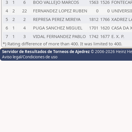
3
1
6
BOO VALLEJO MARCOS
1563
1526
FONTECA
4
2
22
FERNANDEZ LOPEZ RUBEN
0
0
UNIVERSI
5
2
2
REPRESA PEREZ MIREYA
1812
1766
XADREZ L
6
1
4
PUGA SANCHEZ MIGUEL
1701
1620
CASA DA
7
1
3
VIDAL FERNANDEZ PABLO
1742
1677
E. X. P.
*) Rating difference of more than 400. It was limited to 400.
Servidor de Resultados de Torneos de Ajedrez
© 2006-2026 Heinz H
Aviso legal/Condiciones de uso