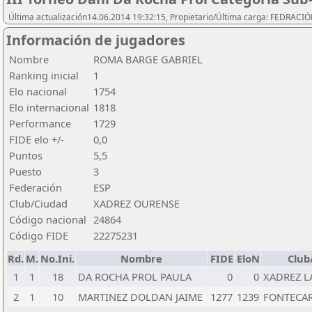
Última actualización14.06.2014 19:32:15, Propietario/Última carga: FEDRAC
Información de jugadores
Nombre
ROMA BARGE GABRIEL
Ranking inicial
1
Elo nacional
1754
Elo internacional
1818
Performance
1729
FIDE elo +/-
0,0
Puntos
5,5
Puesto
3
Federación
ESP
Club/Ciudad
XADREZ OURENSE
Código nacional
24864
Código FIDE
22275231
Rd.
M.
No.Ini.
Nombre
FIDE
EloN
Club
1
1
18
DA ROCHA PROL PAULA
0
0
XADREZ L
2
1
10
MARTINEZ DOLDAN JAIME
1277
1239
FONTECA