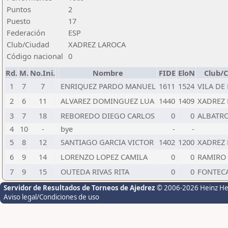
Puntos
2
Puesto
17
Federación
ESP
Club/Ciudad
XADREZ LAROCA
Código nacional
0
Rd.
M.
No.Ini.
Nombre
FIDE
EloN
Club/
1
7
7
ENRIQUEZ PARDO MANUEL
1611
1524
VILA DE
2
6
11
ALVAREZ DOMINGUEZ LUA
1440
1409
XADREZ
3
7
18
REBOREDO DIEGO CARLOS
0
0
ALBATR
4
10
-
bye
-
-
5
8
12
SANTIAGO GARCIA VICTOR
1402
1200
XADREZ
6
9
14
LORENZO LOPEZ CAMILA
0
0
RAMIRO 
7
9
15
OUTEDA RIVAS RITA
0
0
FONTEC
Servidor de Resultados de Torneos de Ajedrez
© 2006-2026 Heinz H
Aviso legal/Condiciones de uso