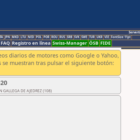
Servert
TA
JPN
MKD
LTU
NED
POL
POR
ROU
RUS
SRB
SVK
SWE
TUR
UKR
VIE
FontSize:11pt
FAQ
Registro en línea
Swiss-Manager
ÖSB
FIDE
aneos diarios de motores como Google o Yahoo,
 se muestran tras pulsar el siguiente botón:
-20
IÓN GALLEGA DE AJEDREZ (108)