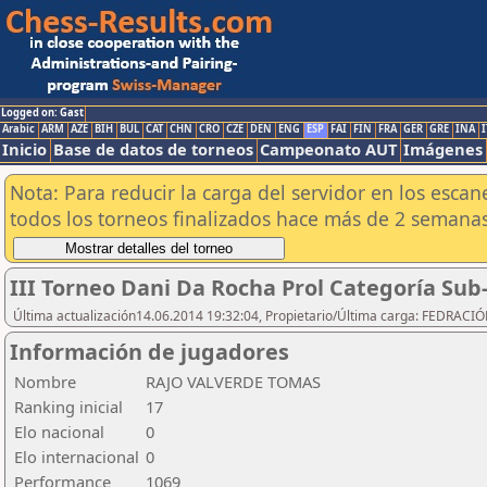
Logged on: Gast
Arabic
ARM
AZE
BIH
BUL
CAT
CHN
CRO
CZE
DEN
ENG
ESP
FAI
FIN
FRA
GER
GRE
INA
I
Inicio
Base de datos de torneos
Campeonato AUT
Imágenes
Nota: Para reducir la carga del servidor en los esc
todos los torneos finalizados hace más de 2 semanas
III Torneo Dani Da Rocha Prol Categoría Sub
Última actualización14.06.2014 19:32:04, Propietario/Última carga: FEDRAC
Información de jugadores
Nombre
RAJO VALVERDE TOMAS
Ranking inicial
17
Elo nacional
0
Elo internacional
0
Performance
1069