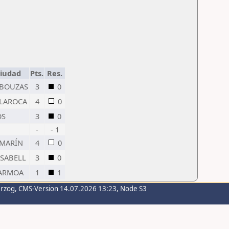
Ciudad
Pts.
Res.
 BOUZAS
3
0
 LAROCA
4
0
OS
3
0
-
- 1
 MARÍN
4
0
SABELL
3
0
ARMOA
1
1
erzog
, CMS-Version 14.07.2026 13:23, Node S3