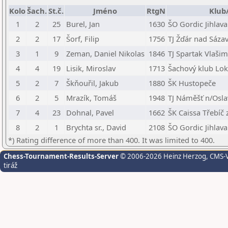
Kolo
Šach.
St.č.
Jméno
RtgN
Klub
1
2
25
Burel, Jan
1630
ŠO Gordic Jihlava
2
2
17
Šorf, Filip
1756
TJ Žďár nad Sázav
3
1
9
Zeman, Daniel Nikolas
1846
TJ Spartak Vlašim
4
4
19
Lisik, Miroslav
1713
Šachový klub Lok
5
2
7
Škňouřil, Jakub
1880
ŠK Hustopeče
6
2
5
Mrazík, Tomáš
1948
TJ Náměšť n/Osl
7
4
23
Dohnal, Pavel
1662
ŠK Caissa Třebíč z
8
2
1
Brychta sr., David
2108
ŠO Gordic Jihlava
*) Rating difference of more than 400. It was limited to 400.
Chess-Tournament-Results-Server
© 2006-2026 Heinz Herzog
, CMS-
tiráž