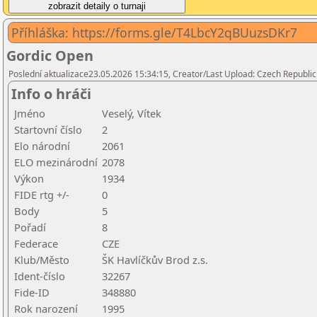
Příhláška: https://forms.gle/T4LbcY2qBUuzsDKr7
Gordic Open
Poslední aktualizace23.05.2026 15:34:15, Creator/Last Upload: Czech Republic
Info o hráči
Jméno
Veselý, Vítek
Startovní číslo
2
Elo národní
2061
ELO mezinárodní
2078
Výkon
1934
FIDE rtg +/-
0
Body
5
Pořadí
8
Federace
CZE
Klub/Město
ŠK Havlíčkův Brod z.s.
Ident-číslo
32267
Fide-ID
348880
Rok narození
1995