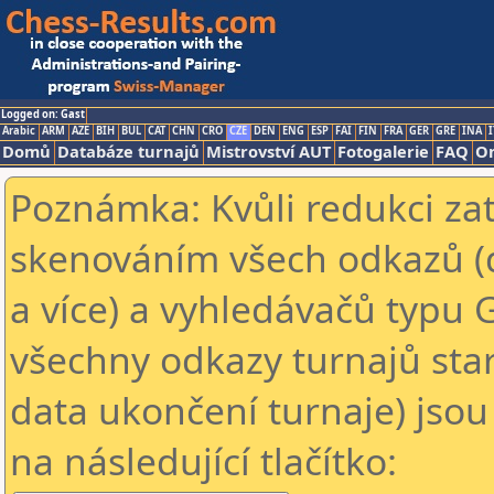
Logged on: Gast
Arabic
ARM
AZE
BIH
BUL
CAT
CHN
CRO
CZE
DEN
ENG
ESP
FAI
FIN
FRA
GER
GRE
INA
I
Domů
Databáze turnajů
Mistrovství AUT
Fotogalerie
FAQ
On
Poznámka: Kvůli redukci za
skenováním všech odkazů (
a více) a vyhledávačů typu 
všechny odkazy turnajů star
data ukončení turnaje) jsou
na následující tlačítko: