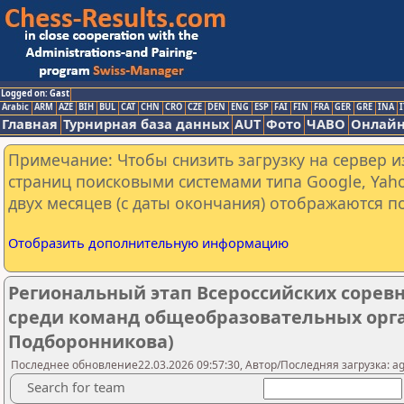
Logged on: Gast
Arabic
ARM
AZE
BIH
BUL
CAT
CHN
CRO
CZE
DEN
ENG
ESP
FAI
FIN
FRA
GER
GRE
INA
I
Главная
Турнирная база данных
AUT
Фото
ЧАВО
Онлайн
Примечание: Чтобы снизить загрузку на сервер и
страниц поисковыми системами типа Google, Yaho
двух месяцев (с даты окончания) отображаются по
Отобразить дополнительную информацию
Региональный этап Всероссийских сорев
среди команд общеобразовательных орг
Подборонникова)
Последнее обновление22.03.2026 09:57:30, Автор/Последняя загрузка: ag
Search for team