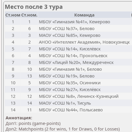
Место после 3 тура
Ст.ном
Ст.ном.
Команда
1
1
МБОУ «Гимназия №41», Кемерово
2
6
МБОУ «СОШ №37», Белово
3
3
МАОУ «СОШ №85», Кемерово
4
2
АНОО «Интеллект Академия», Новокузнецк
5
7
МБОУ «СОШ №14», Киселёвск
6
4
МБОУ «СОШ №14», Прокопьевск
7
8
МБОУ «Лицей №20», Междуреченск
8
10
МБОУ «Гимназия №1», Белово
9
13
МБОУ «СОШ №19», Белово
10
5
МБОУ «СОШ №35», Осинники
11
9
МБОУ «СОШ №27», Киселёвск
12
12
МБОУ «СОШ №8», Ленинск-Кузнецкий
13
14
МАОУ «СОШ №1», Тисуль
14
11
МБОУ «СОШ №44», Полысаево
Аннотация:
Доп1: points (game-points)
Доп2: Matchpoints (2 for wins, 1 for Draws, 0 for Losses)