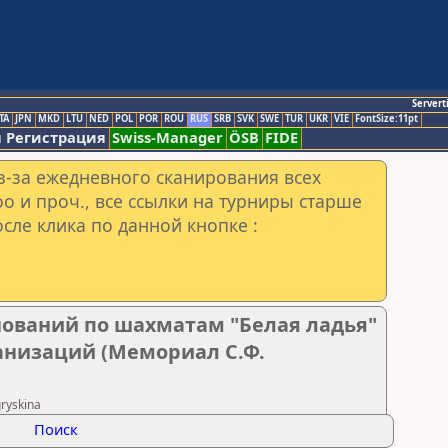
Servert
TA
JPN
MKD
LTU
NED
POL
POR
ROU
RUS
SRB
SVK
SWE
TUR
UKR
VIE
FontSize:11pt
 Регистрация
Swiss-Manager
ÖSB
FIDE
з-за ежедневного сканирования всех
o и проч., все ссылки на турниры старше
сле клика по данной кнопке :
нований по шахматам "Белая ладья"
анизаций (Мемориал С.Ф.
ryskina
Поиск