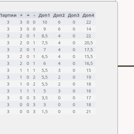
Партии
+
=
-
Доп1
Доп2
Доп3
Доп4
3
3
0
0
10
6
0
22
3
3
0
0
9
6
0
14
3
2
0
1
8,5
4
0
22
3
2
0
1
7,5
4
0
20,5
3
2
0
1
7
4
0
17,5
3
2
0
1
6,5
4
0
15,5
3
2
0
1
6
4
0
16,5
3
1
1
1
5,5
3
0
15
3
1
0
2
5,5
2
0
19
3
1
0
2
5,5
2
0
18
3
1
1
1
5
3
0
16
3
0
0
3
3,5
0
0
17
3
0
0
3
3
0
0
18
3
0
0
3
1,5
0
0
21