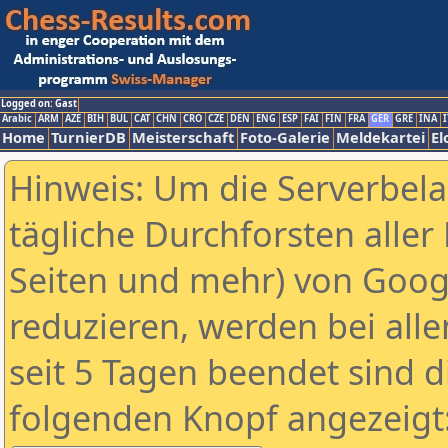
Logged on: Gast
Arabic
ARM
AZE
BIH
BUL
CAT
CHN
CRO
CZE
DEN
ENG
ESP
FAI
FIN
FRA
GER
GRE
INA
I
Home
TurnierDB
Meisterschaft
Foto-Galerie
Meldekartei
El
Hinweis: Um die Serverbel
tägliche Durchforsten aller 
Seiten und mehr) von Goog
reduzieren, werden bei alle
seit 5 Tagen beendet sind d
folgenden Knopf angezeigt