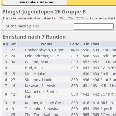
Pfingst-Jugendopen 26 Gruppe B
Die Seite wurde zuletzt aktualisiert am 25.05.2026 22:40:47, Ersteller/Letzte
Suche nach Spieler
Endstand nach 7 Runden
Rg.
Snr
Name
Land
Elo
EloN
1
22
Hovhannisyan, Grigor
ARM
1590
1590
Sabt Fra
2
24
Felgendreher, Luke
GER
1566
1566
Freibau
3
30
Willand, Mattis
GER
1457
1457
SC FK B
4
11
Bud, Mika
GER
1643
1643
SV 1926
5
15
Müller, Jakob
1630
1630
Freibau
6
27
Stoianov, Naoki
GER
1496
1496
Sabt Fra
7
14
Kesavan, Sarvesh
GER
1631
1631
K Bad H
Manuel dos Santos,
8
12
GER
1642
1642
SC 1979 
Fabio
9
18
Koleber, Michael Gerd
GER
1616
1616
Bieberta
10
9
Tscheulin, Sebastian
GER
1654
1654
Sges Be
11
25
Zhu, Timo Kaiheng
GER
1565
1565
SC Viern