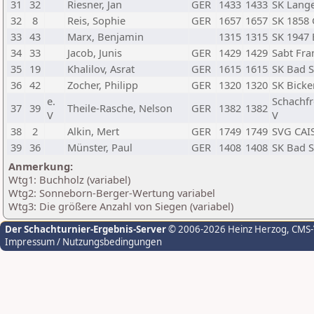
31
32
Riesner, Jan
GER
1433
1433
SK Lang
32
8
Reis, Sophie
GER
1657
1657
SK 1858
33
43
Marx, Benjamin
1315
1315
SK 1947
34
33
Jacob, Junis
GER
1429
1429
Sabt Fra
35
19
Khalilov, Asrat
GER
1615
1615
SK Bad 
36
42
Zocher, Philipp
GER
1320
1320
SK Bick
e.
Schachf
37
39
Theile-Rasche, Nelson
GER
1382
1382
V
V
38
2
Alkin, Mert
GER
1749
1749
SVG CAIS
39
36
Münster, Paul
GER
1408
1408
SK Bad 
Anmerkung:
Wtg1: Buchholz (variabel)
Wtg2: Sonneborn-Berger-Wertung variabel
Wtg3: Die größere Anzahl von Siegen (variabel)
Der Schachturnier-Ergebnis-Server
© 2006-2026 Heinz Herzog
, CMS
Impressum / Nutzungsbedingungen