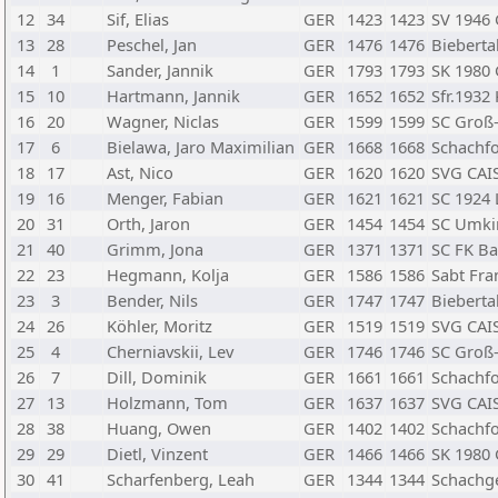
12
34
Sif, Elias
GER
1423
1423
SV 1946
13
28
Peschel, Jan
GER
1476
1476
Bieberta
14
1
Sander, Jannik
GER
1793
1793
SK 1980
15
10
Hartmann, Jannik
GER
1652
1652
Sfr.1932
16
20
Wagner, Niclas
GER
1599
1599
SC Groß
17
6
Bielawa, Jaro Maximilian
GER
1668
1668
Schachf
18
17
Ast, Nico
GER
1620
1620
SVG CAIS
19
16
Menger, Fabian
GER
1621
1621
SC 1924
20
31
Orth, Jaron
GER
1454
1454
SC Umki
21
40
Grimm, Jona
GER
1371
1371
SC FK B
22
23
Hegmann, Kolja
GER
1586
1586
Sabt Fra
23
3
Bender, Nils
GER
1747
1747
Bieberta
24
26
Köhler, Moritz
GER
1519
1519
SVG CAIS
25
4
Cherniavskii, Lev
GER
1746
1746
SC Groß
26
7
Dill, Dominik
GER
1661
1661
Schachf
27
13
Holzmann, Tom
GER
1637
1637
SVG CAIS
28
38
Huang, Owen
GER
1402
1402
Schachf
29
29
Dietl, Vinzent
GER
1466
1466
SK 1980
30
41
Scharfenberg, Leah
GER
1344
1344
Schachge