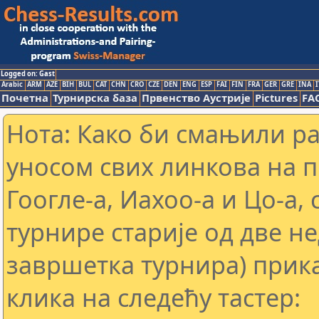
Logged on: Gast
Arabic
ARM
AZE
BIH
BUL
CAT
CHN
CRO
CZE
DEN
ENG
ESP
FAI
FIN
FRA
GER
GRE
INA
I
Почетна
Турнирска база
Првенство Аустрије
Pictures
FA
Нота: Како би смањили р
уносом свих линкова на 
Гоогле-а, Иахоо-а и Цо-а,
турнире старије од две н
завршетка турнира) прика
клика на следећу тастер: