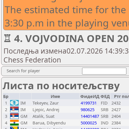
The estimated time for the
3:30 p.m in the playing ven
♖ 4. VOJVODINA OPEN 202
Последња измена02.07.2026 14:39:32
Chess Federation
Search for player
Листа по носитељству
Бр
Име
ФидеИД
ФЕД
Ртг
по
1
IM
Tekeyev, Zaur
4199731
FID
2432
2
IM
Ljepic, Andrej
980625
SRB
2427
3
GM
Atalik, Suat
14401487
SRB
2404
4
GM
Barua, Dibyendu
5000025
IND
2384