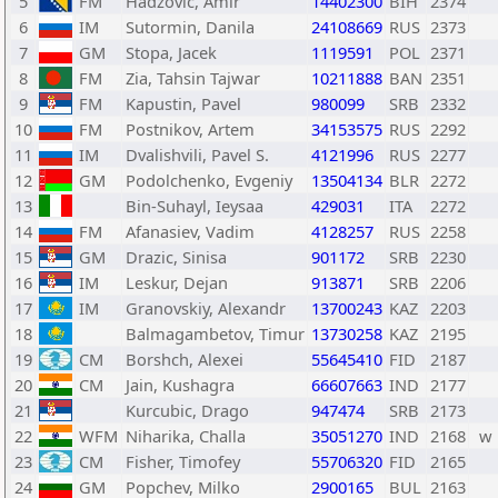
5
FM
Hadzovic, Amir
14402300
BIH
2374
6
IM
Sutormin, Danila
24108669
RUS
2373
7
GM
Stopa, Jacek
1119591
POL
2371
8
FM
Zia, Tahsin Tajwar
10211888
BAN
2351
9
FM
Kapustin, Pavel
980099
SRB
2332
10
FM
Postnikov, Artem
34153575
RUS
2292
11
IM
Dvalishvili, Pavel S.
4121996
RUS
2277
12
GM
Podolchenko, Evgeniy
13504134
BLR
2272
13
Bin-Suhayl, Ieysaa
429031
ITA
2272
14
FM
Afanasiev, Vadim
4128257
RUS
2258
15
GM
Drazic, Sinisa
901172
SRB
2230
16
IM
Leskur, Dejan
913871
SRB
2206
17
IM
Granovskiy, Alexandr
13700243
KAZ
2203
18
Balmagambetov, Timur
13730258
KAZ
2195
19
CM
Borshch, Alexei
55645410
FID
2187
20
CM
Jain, Kushagra
66607663
IND
2177
21
Kurcubic, Drago
947474
SRB
2173
22
WFM
Niharika, Challa
35051270
IND
2168
w
23
CM
Fisher, Timofey
55706320
FID
2165
24
GM
Popchev, Milko
2900165
BUL
2163