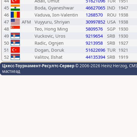
44
Adali, Umut
51621096
TUR
1951
45
Boda, Gyaneshwar
46627065
IND
1947
46
Vaduva, Ion-Valentin
1268570
ROU
1938
47
AFM
Vuyyuru, Shriyan
30997852
USA
1938
48
Teo, Hong Ming
5809576
SGP
1930
49
Vuckovic, Uros
9219654
SRB
1930
50
Radic, Ognjen
9213958
SRB
1927
51
Dogan, Doruk
51622696
TUR
1921
52
Valitov, Ilshat
44135394
SRB
1919
Цхесс-Тоурнамент-Ресултс-Сервер
© 2006-2026 Heinz Herzog
, CM
мастхеад