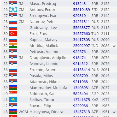
25
IM
Masic, Predrag
913243
SRB
2155
26
CM
Antipov, Fedor
55610439
FID
2152
27
IM
Sredojevic, Ivan
929310
SRB
2142
28
CM
Naumov, Petr
34261311
RUS
2125
29
Gudovanyi, Lev
55663877
RUS
2115
30
Eroz, Enis
34557660
TUR
2111
31
Kapitsa, Matvey
34417303
RUS
2090
32
Mrittika, Mallick
25902997
IND
2086
w
33
Petrusic, Velimir
922676
SRB
2080
34
IM
Dragojlovic, Andjelko
918474
SRB
2076
35
Ivanovic, Leonid
9214512
SRB
2076
36
Erokhin, Artem
44153414
RUS
2061
37
Pasula, Milos
9208709
SRB
2046
38
Adamovic, Nikola
9211068
SRB
2044
39
Mammadov, Mustafa
13403931
AZE
2037
40
Siddharth, Sai
5823404
SGP
2023
41
Seilbay, Timur
13741675
KAZ
1977
42
Suvara, Filip
9229986
SRB
1965
43
WCM
Huseynova, Dinara
13437313
AZE
1951
w