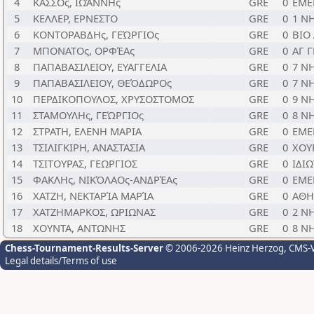
4
ΚΑΣΣΟς, ΙΩΆΝΝΗς
GRE
0
EME
5
ΚΕΛΛΕΡ, ΕΡΝΕΣΤΟ
GRE
0
1 Ν
6
ΚΟΝΤΟΡΑΒΔΗς, ΓΕΏΡΓΙΟς
GRE
0
ΒΙΟ
7
ΜΠΟΝΑΤΟς, ΟΡΦΈΑς
GRE
0
ΑΓ 
8
ΠΑΠΑΒΑΣΙΛΕΙΟΥ, ΕΥΑΓΓΕΛΙΑ
GRE
0
7 Ν
9
ΠΑΠΑΒΑΣΙΛΕΙΟΥ, ΘΕΌΔΩΡΟς
GRE
0
7 Ν
10
ΠΕΡΔΙΚΟΠΟΥΛΟΣ, ΧΡΥΣΟΣΤΟΜΟΣ
GRE
0
9 Ν
11
ΣΤΑΜΟΥΛΗς, ΓΕΏΡΓΙΟς
GRE
0
8 Ν
12
ΣΤΡΑΤΗ, ΕΛΕΝΗ ΜΑΡΙΑ
GRE
0
EME
13
ΤΣΙΛΙΓΚΙΡΗ, ΑΝΑΣΤΑΣΙΑ
GRE
0
ΧΟΥ
14
ΤΣΙΤΟΥΡΑΣ, ΓΕΩΡΓΙΟΣ
GRE
0
ΙΔΙΩ
15
ΦΑΚΛΗς, ΝΙΚΌΛΑΟς-ΑΝΔΡΈΑς
GRE
0
EME
16
ΧΑΤΖΗ, ΝΕΚΤΑΡΊΑ ΜΑΡΊΑ
GRE
0
ΑΘΗ
17
ΧΑΤΖΗΜΑΡΚΟΣ, ΩΡΙΩΝΑΣ
GRE
0
2 Ν
18
ΧΟΥΝΤΑ, ΑΝΤΩΝΗΣ
GRE
0
8 Ν
Chess-Tournament-Results-Server
© 2006-2026 Heinz Herzog
, CMS-
Legal details/Terms of use