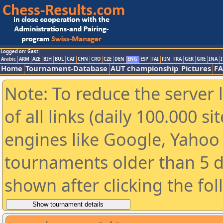
Logged on: Gast
Arabic
ARM
AZE
BIH
BUL
CAT
CHN
CRO
CZE
DEN
ENG
ESP
FAI
FIN
FRA
GER
GRE
INA
I
Home
Tournament-Database
AUT championship
Pictures
F
Note: To reduce the server 
of all links (daily 100.000 s
engines like Google, Yahoo a
tournaments older than 5 d
shown after clicking the fo