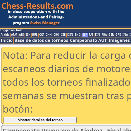
Logged on: Gast
Arabic
ARM
AZE
BIH
BUL
CAT
CHN
CRO
CZE
DEN
ENG
ESP
FAI
FIN
FRA
GER
GRE
INA
I
Inicio
Base de datos de torneos
Campeonato AUT
Imágenes
Nota: Para reducir la carga 
escaneos diarios de motor
todos los torneos finalizad
semanas se muestran tras p
botón:
Campeonato Uruguayo de Ajedrez - Final ab