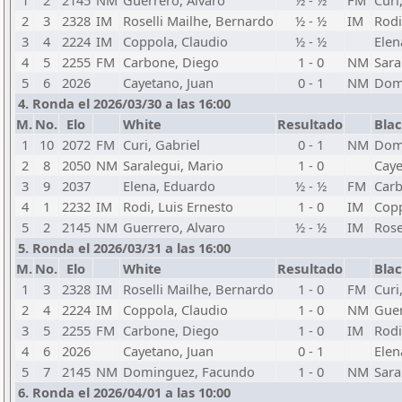
1
2
2145
NM
Guerrero, Alvaro
½ - ½
FM
Curi
2
3
2328
IM
Roselli Mailhe, Bernardo
½ - ½
IM
Rodi
3
4
2224
IM
Coppola, Claudio
½ - ½
Elen
4
5
2255
FM
Carbone, Diego
1 - 0
NM
Sara
5
6
2026
Cayetano, Juan
0 - 1
NM
Dom
4. Ronda el 2026/03/30 a las 16:00
M.
No.
Elo
White
Resultado
Bla
1
10
2072
FM
Curi, Gabriel
0 - 1
NM
Dom
2
8
2050
NM
Saralegui, Mario
1 - 0
Caye
3
9
2037
Elena, Eduardo
½ - ½
FM
Carb
4
1
2232
IM
Rodi, Luis Ernesto
1 - 0
IM
Copp
5
2
2145
NM
Guerrero, Alvaro
½ - ½
IM
Rose
5. Ronda el 2026/03/31 a las 16:00
M.
No.
Elo
White
Resultado
Bla
1
3
2328
IM
Roselli Mailhe, Bernardo
1 - 0
FM
Curi
2
4
2224
IM
Coppola, Claudio
1 - 0
NM
Guer
3
5
2255
FM
Carbone, Diego
1 - 0
IM
Rodi
4
6
2026
Cayetano, Juan
0 - 1
Elen
5
7
2145
NM
Dominguez, Facundo
1 - 0
NM
Sara
6. Ronda el 2026/04/01 a las 10:00