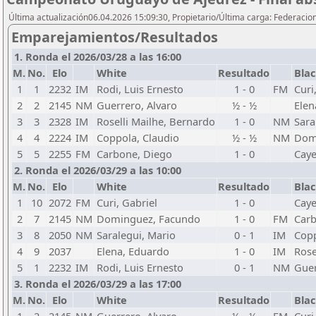
Última actualización06.04.2026 15:09:30, Propietario/Última carga: Federacio
Emparejamientos/Resultados
1. Ronda el 2026/03/28 a las 16:00
M.
No.
Elo
White
Resultado
Bla
1
1
2232
IM
Rodi, Luis Ernesto
1 - 0
FM
Curi
2
2
2145
NM
Guerrero, Alvaro
½ - ½
Elen
3
3
2328
IM
Roselli Mailhe, Bernardo
1 - 0
NM
Sara
4
4
2224
IM
Coppola, Claudio
½ - ½
NM
Dom
5
5
2255
FM
Carbone, Diego
1 - 0
Caye
2. Ronda el 2026/03/29 a las 10:00
M.
No.
Elo
White
Resultado
Bla
1
10
2072
FM
Curi, Gabriel
1 - 0
Caye
2
7
2145
NM
Dominguez, Facundo
1 - 0
FM
Carb
3
8
2050
NM
Saralegui, Mario
0 - 1
IM
Copp
4
9
2037
Elena, Eduardo
1 - 0
IM
Rose
5
1
2232
IM
Rodi, Luis Ernesto
0 - 1
NM
Guer
3. Ronda el 2026/03/29 a las 17:00
M.
No.
Elo
White
Resultado
Bla