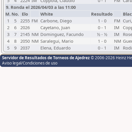
5
4
2224
IM
Coppola, Claudio
0 - 1
FM
Carb
9. Ronda el 2026/04/03 a las 11:00
M.
No.
Elo
White
Resultado
Bla
1
5
2255
FM
Carbone, Diego
1 - 0
FM
Curi
2
6
2026
Cayetano, Juan
0 - 1
IM
Copp
3
7
2145
NM
Dominguez, Facundo
½ - ½
IM
Rose
4
8
2050
NM
Saralegui, Mario
1 - 0
NM
Guer
5
9
2037
Elena, Eduardo
0 - 1
IM
Rodi
Servidor de Resultados de Torneos de Ajedrez
© 2006-2026 Heinz H
Aviso legal/Condiciones de uso