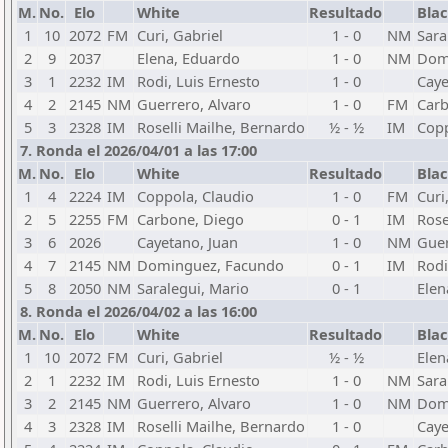
M.
No.
Elo
White
Resultado
Bla
1
10
2072
FM
Curi, Gabriel
1 - 0
NM
Sara
2
9
2037
Elena, Eduardo
1 - 0
NM
Dom
3
1
2232
IM
Rodi, Luis Ernesto
1 - 0
Caye
4
2
2145
NM
Guerrero, Alvaro
1 - 0
FM
Carb
5
3
2328
IM
Roselli Mailhe, Bernardo
½ - ½
IM
Copp
7. Ronda el 2026/04/01 a las 17:00
M.
No.
Elo
White
Resultado
Bla
1
4
2224
IM
Coppola, Claudio
1 - 0
FM
Curi
2
5
2255
FM
Carbone, Diego
0 - 1
IM
Rose
3
6
2026
Cayetano, Juan
1 - 0
NM
Guer
4
7
2145
NM
Dominguez, Facundo
0 - 1
IM
Rodi
5
8
2050
NM
Saralegui, Mario
0 - 1
Elen
8. Ronda el 2026/04/02 a las 16:00
M.
No.
Elo
White
Resultado
Bla
1
10
2072
FM
Curi, Gabriel
½ - ½
Elen
2
1
2232
IM
Rodi, Luis Ernesto
1 - 0
NM
Sara
3
2
2145
NM
Guerrero, Alvaro
1 - 0
NM
Dom
4
3
2328
IM
Roselli Mailhe, Bernardo
1 - 0
Caye