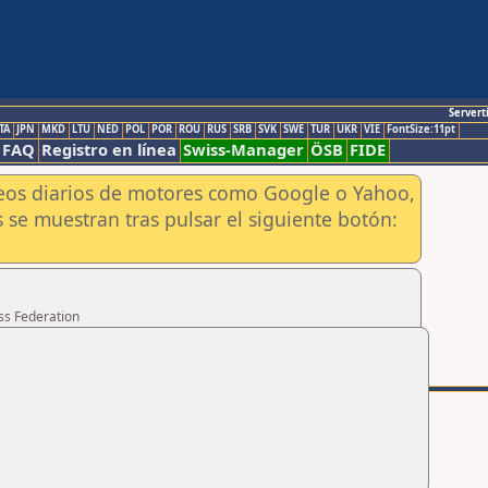
Servert
TA
JPN
MKD
LTU
NED
POL
POR
ROU
RUS
SRB
SVK
SWE
TUR
UKR
VIE
FontSize:11pt
FAQ
Registro en línea
Swiss-Manager
ÖSB
FIDE
aneos diarios de motores como Google o Yahoo,
 se muestran tras pulsar el siguiente botón:
ss Federation