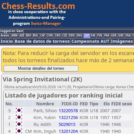
Logged on: Gast
Arabic
ARM
AZE
BIH
BUL
CAT
CHN
CRO
CZE
DEN
ENG
ESP
FAI
FIN
FRA
GER
GRE
INA
I
Inicio
Base de datos de torneos
Campeonato AUT
Imágenes
Nota: Para reducir la carga del servidor en los esc
todos los torneos finalizados hace más de 2 semanas
Via Spring Invitational (2K)
Última actualización29.03.2026 14:11:20, Propietario/Última carga: Korea Che
Listado de jugadores por ranking inicial
No.
Nombre
FIDE-ID
FED
Tipo
Elo
FIDE
sexo
3
Park, Sihoo
13220578
KOR
U18
2007
2007
2
Kim, Yubin
13221256
KOR
U18
1957
1957
1
Rv, Adith
5029015
KOR
1946
1946
4
CM
Kim, Inguh
13201204
KOR
1940
1940