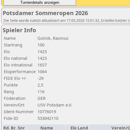
Potsdamer Sommeropen 2026
Die Seite wurde zuletzt aktualisiert am 17.05.2026 15:01:32, Ersteller/Letzte
Spieler Info
Name
Golnik, Rasmus
Startrang
100
Elo
1423
Elo national
1423
Elo intnational
1657
Eloperformance
1064
FIDE Elo +/-
-29
Punkte
2,5
Rang
116
Föderation
GER
Verein/Ort
USV Potsdam e.V.
Ident-Nummer
10776019
Fide-ID
533042110
Rd.
Br.
Snr
Name
Elo
Land
Verein/