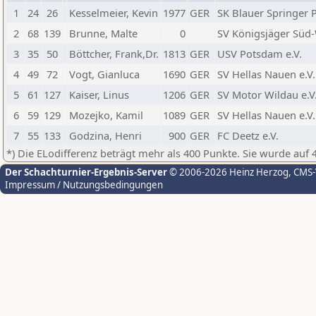
1
24
26
Kesselmeier, Kevin
1977
GER
SK Blauer Springer 
2
68
139
Brunne, Malte
0
SV Königsjäger Süd-
3
35
50
Böttcher, Frank,Dr.
1813
GER
USV Potsdam e.V.
4
49
72
Vogt, Gianluca
1690
GER
SV Hellas Nauen e.V.
5
61
127
Kaiser, Linus
1206
GER
SV Motor Wildau e.V
6
59
129
Mozejko, Kamil
1089
GER
SV Hellas Nauen e.V.
7
55
133
Godzina, Henri
900
GER
FC Deetz e.V.
*) Die ELodifferenz beträgt mehr als 400 Punkte. Sie wurde auf 
Der Schachturnier-Ergebnis-Server
© 2006-2026 Heinz Herzog
, CMS
Impressum / Nutzungsbedingungen