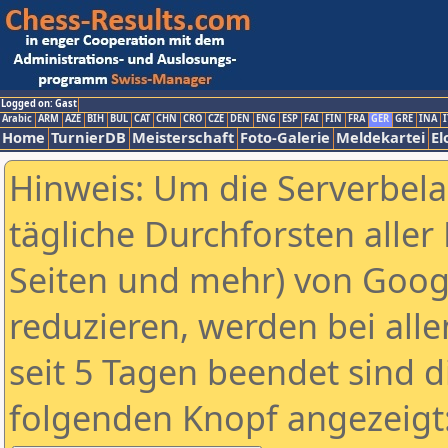
Logged on: Gast
Arabic
ARM
AZE
BIH
BUL
CAT
CHN
CRO
CZE
DEN
ENG
ESP
FAI
FIN
FRA
GER
GRE
INA
I
Home
TurnierDB
Meisterschaft
Foto-Galerie
Meldekartei
El
Hinweis: Um die Serverbel
tägliche Durchforsten aller 
Seiten und mehr) von Goog
reduzieren, werden bei alle
seit 5 Tagen beendet sind d
folgenden Knopf angezeigt