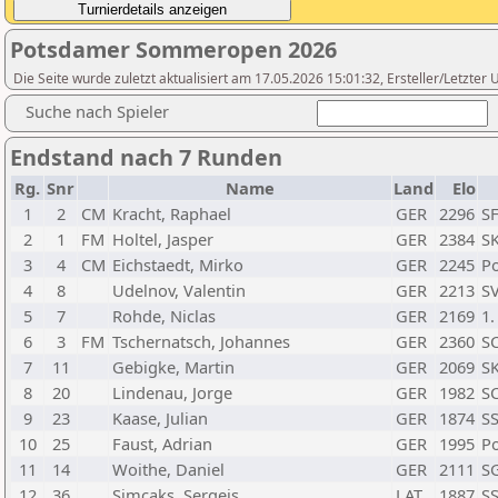
Potsdamer Sommeropen 2026
Die Seite wurde zuletzt aktualisiert am 17.05.2026 15:01:32, Ersteller/Letzte
Suche nach Spieler
Endstand nach 7 Runden
Rg.
Snr
Name
Land
Elo
1
2
CM
Kracht, Raphael
GER
2296
SF
2
1
FM
Holtel, Jasper
GER
2384
SK
3
4
CM
Eichstaedt, Mirko
GER
2245
Po
4
8
Udelnov, Valentin
GER
2213
SV
5
7
Rohde, Niclas
GER
2169
1.
6
3
FM
Tschernatsch, Johannes
GER
2360
SC
7
11
Gebigke, Martin
GER
2069
SK
8
20
Lindenau, Jorge
GER
1982
SC
9
23
Kaase, Julian
GER
1874
SS
10
25
Faust, Adrian
GER
1995
Po
11
14
Woithe, Daniel
GER
2111
SG
12
36
Simcaks, Sergejs
LAT
1887
SS