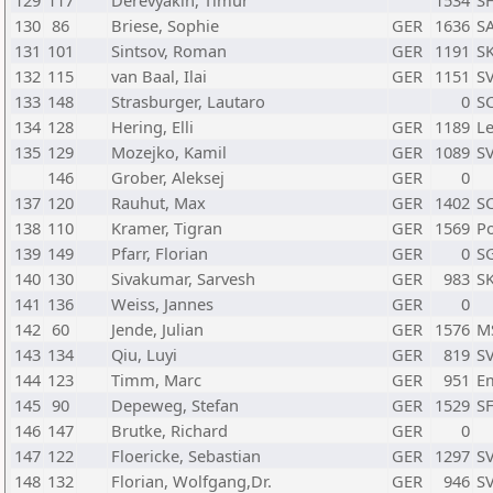
129
117
Derevyakin, Timur
1534
SF
130
86
Briese, Sophie
GER
1636
S
131
101
Sintsov, Roman
GER
1191
SK
132
115
van Baal, Ilai
GER
1151
SV
133
148
Strasburger, Lautaro
0
SC
134
128
Hering, Elli
GER
1189
Le
135
129
Mozejko, Kamil
GER
1089
SV
146
Grober, Aleksej
GER
0
137
120
Rauhut, Max
GER
1402
SC
138
110
Kramer, Tigran
GER
1569
Po
139
149
Pfarr, Florian
GER
0
S
140
130
Sivakumar, Sarvesh
GER
983
SK
141
136
Weiss, Jannes
GER
0
142
60
Jende, Julian
GER
1576
MS
143
134
Qiu, Luyi
GER
819
SV
144
123
Timm, Marc
GER
951
E
145
90
Depeweg, Stefan
GER
1529
SF
146
147
Brutke, Richard
GER
0
147
122
Floericke, Sebastian
GER
1297
SV
148
132
Florian, Wolfgang,Dr.
GER
946
S