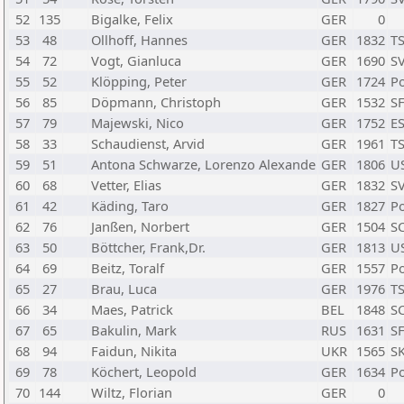
52
135
Bigalke, Felix
GER
0
53
48
Ollhoff, Hannes
GER
1832
T
54
72
Vogt, Gianluca
GER
1690
SV
55
52
Klöpping, Peter
GER
1724
Po
56
85
Döpmann, Christoph
GER
1532
SF
57
79
Majewski, Nico
GER
1752
ES
58
33
Schaudienst, Arvid
GER
1961
T
59
51
Antona Schwarze, Lorenzo Alexande
GER
1806
US
60
68
Vetter, Elias
GER
1832
SV
61
42
Käding, Taro
GER
1827
Po
62
76
Janßen, Norbert
GER
1504
S
63
50
Böttcher, Frank,Dr.
GER
1813
US
64
69
Beitz, Toralf
GER
1557
Po
65
27
Brau, Luca
GER
1976
T
66
34
Maes, Patrick
BEL
1848
S
67
65
Bakulin, Mark
RUS
1631
SF
68
94
Faidun, Nikita
UKR
1565
SK
69
78
Köchert, Leopold
GER
1634
Po
70
144
Wiltz, Florian
GER
0