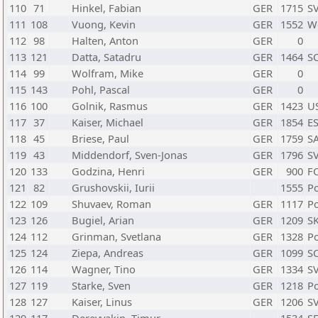
110
71
Hinkel, Fabian
GER
1715
SV
111
108
Vuong, Kevin
GER
1552
W
112
98
Halten, Anton
GER
0
113
121
Datta, Satadru
GER
1464
SC
114
99
Wolfram, Mike
GER
0
115
143
Pohl, Pascal
GER
0
116
100
Golnik, Rasmus
GER
1423
US
117
37
Kaiser, Michael
GER
1854
ES
118
45
Briese, Paul
GER
1759
S
119
43
Middendorf, Sven-Jonas
GER
1796
SV
120
133
Godzina, Henri
GER
900
FC
121
82
Grushovskii, Iurii
1555
Po
122
109
Shuvaev, Roman
GER
1117
Po
123
126
Bugiel, Arian
GER
1209
S
124
112
Grinman, Svetlana
GER
1328
Po
125
124
Ziepa, Andreas
GER
1099
SC
126
114
Wagner, Tino
GER
1334
S
127
119
Starke, Sven
GER
1218
Po
128
127
Kaiser, Linus
GER
1206
SV