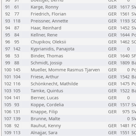
91
61
Karge, Ronny
GER
1617
SV
92
77
Friedrich, Florian
GER
1561
SV
93
118
Preissner, Annette
GER
1193
SC
94
87
Haar, Reinhard
GER
1452
S
95
84
Kellner, Rene
GER
1644
Po
96
95
Chupikov, Oleksii
GER
1462
SC
97
142
Kyprianidis, Panajota
GER
0
98
53
Binder, Thomas
GER
1640
SF
99
88
Schmidt, Jossip
GER
1809
Ba
100
145
Mueller, Momme Rasmus Tjarven
GER
0
Po
101
104
Friese, Arthur
GER
1542
Ba
102
116
Schönknecht, Mathilde
GER
1475
Po
103
105
Tamke, Quintus
GER
1522
Ba
104
141
Berner, Lucas
GER
0
105
93
Koppe, Cordelia
GER
1517
SV
106
131
Knappe, Filip
GER
975
SV
107
139
Brunne, Malte
0
SV
108
92
Rauhut, Kenny
GER
1481
FC
109
113
Alnajjar, Sara
GER
1551
SC