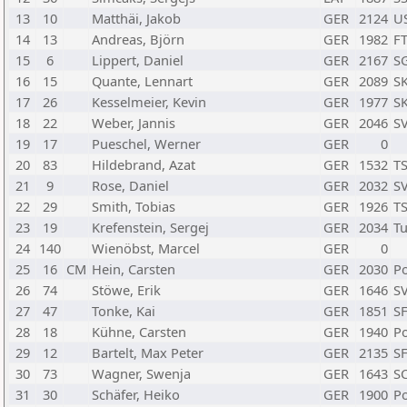
13
10
Matthäi, Jakob
GER
2124
U
14
13
Andreas, Björn
GER
1982
FT
15
6
Lippert, Daniel
GER
2167
S
16
15
Quante, Lennart
GER
2089
SK
17
26
Kesselmeier, Kevin
GER
1977
SK
18
22
Weber, Jannis
GER
2046
SV
19
17
Pueschel, Werner
GER
0
20
83
Hildebrand, Azat
GER
1532
T
21
9
Rose, Daniel
GER
2032
SV
22
29
Smith, Tobias
GER
1926
T
23
19
Krefenstein, Sergej
GER
2034
Tu
24
140
Wienöbst, Marcel
GER
0
25
16
CM
Hein, Carsten
GER
2030
Po
26
74
Stöwe, Erik
GER
1646
SV
27
47
Tonke, Kai
GER
1851
SF
28
18
Kühne, Carsten
GER
1940
Po
29
12
Bartelt, Max Peter
GER
2135
SF
30
73
Wagner, Swenja
GER
1643
SC
31
30
Schäfer, Heiko
GER
1900
Po