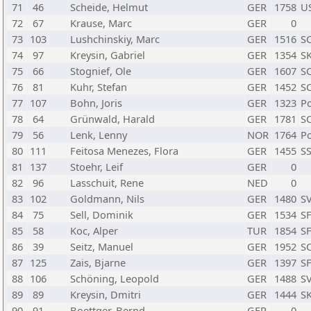
71
46
Scheide, Helmut
GER
1758
US
72
67
Krause, Marc
GER
0
73
103
Lushchinskiy, Marc
GER
1516
SC
74
97
Kreysin, Gabriel
GER
1354
S
75
66
Stognief, Ole
GER
1607
SC
76
81
Kuhr, Stefan
GER
1452
SC
77
107
Bohn, Joris
GER
1323
Po
78
64
Grünwald, Harald
GER
1781
SC
79
56
Lenk, Lenny
NOR
1764
Po
80
111
Feitosa Menezes, Flora
GER
1455
SS
81
137
Stoehr, Leif
GER
0
82
96
Lasschuit, Rene
NED
0
83
102
Goldmann, Nils
GER
1480
SV
84
75
Sell, Dominik
GER
1534
SF
85
58
Koc, Alper
TUR
1854
SF
86
39
Seitz, Manuel
GER
1952
SC
87
125
Zais, Bjarne
GER
1397
SF
88
106
Schöning, Leopold
GER
1488
SV
89
89
Kreysin, Dmitri
GER
1444
S
90
91
Boettger, Bernd
GER
0