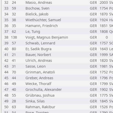
32
24
Masio, Andreas
GER
2003
S
33
59
Bochow, Sven
GER
1754
Po
34
32
Bielick, Jakob
GER
1870
S
35
38
Wiethüchter, Samuel
GER
1924
H
36
35
Hamann, Friedrich
GER
1851
S
37
62
Le, Tung
GER
1808
Qu
38
138
Voigt, Magnus Benjamin
GER
0
39
57
Schwab, Lennard
GER
1757
SG
40
80
Er, Sadik Bugra
GER
1643
Le
41
21
Bauer, Norbert
GER
1999
S
42
41
Ulrich, Andreas
GER
1820
SV
43
31
Sasse, Leon
GER
1981
SV
44
70
Grinman, Anatoli
GER
1752
Po
45
44
Greber, Andreas
GER
1796
Po
46
49
Wecke, Thoralf
GER
1799
SV
47
40
Grochulla, Alexander
GER
1902
S
48
55
Grübnau, Joshua
GER
1775
SV
49
28
Sinka, Silas
GER
1845
SV
50
63
Rahman, Rakibur
GER
1526
Po
51
54
Rose, Torsten
GER
1790
SV