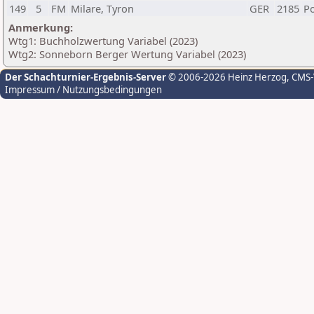
149
5
FM
Milare, Tyron
GER
2185
Po
Anmerkung:
Wtg1: Buchholzwertung Variabel (2023)
Wtg2: Sonneborn Berger Wertung Variabel (2023)
Der Schachturnier-Ergebnis-Server
© 2006-2026 Heinz Herzog
, CMS
Impressum / Nutzungsbedingungen