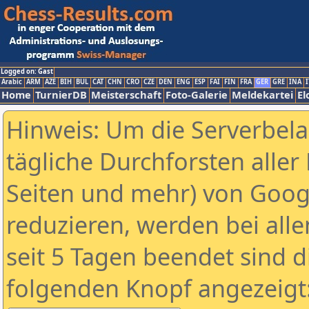
Logged on: Gast
Arabic
ARM
AZE
BIH
BUL
CAT
CHN
CRO
CZE
DEN
ENG
ESP
FAI
FIN
FRA
GER
GRE
INA
I
Home
TurnierDB
Meisterschaft
Foto-Galerie
Meldekartei
El
Hinweis: Um die Serverbel
tägliche Durchforsten aller 
Seiten und mehr) von Goog
reduzieren, werden bei alle
seit 5 Tagen beendet sind d
folgenden Knopf angezeigt