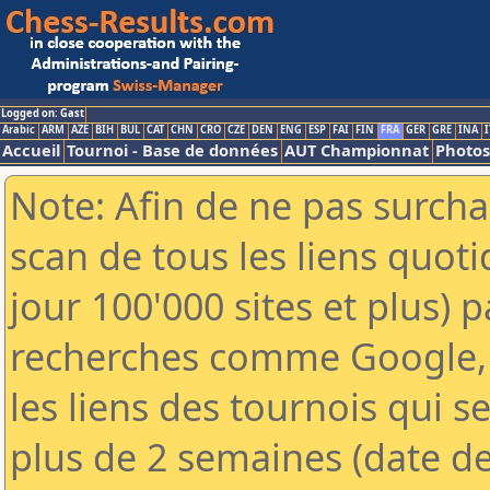
Logged on: Gast
Arabic
ARM
AZE
BIH
BUL
CAT
CHN
CRO
CZE
DEN
ENG
ESP
FAI
FIN
FRA
GER
GRE
INA
I
Accueil
Tournoi - Base de données
AUT Championnat
Photos
Note: Afin de ne pas surcha
scan de tous les liens quo
jour 100'000 sites et plus) 
recherches comme Google, 
les liens des tournois qui se
plus de 2 semaines (date de