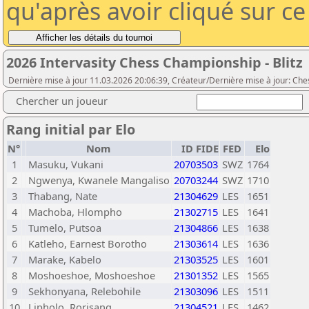
qu'après avoir cliqué sur c
2026 Intervasity Chess Championship - Blitz
Dernière mise à jour 11.03.2026 20:06:39, Créateur/Dernière mise à jour: Che
Chercher un joueur
Rang initial par Elo
N°
Nom
ID FIDE
FED
Elo
1
Masuku, Vukani
20703503
SWZ
1764
2
Ngwenya, Kwanele Mangaliso
20703244
SWZ
1710
3
Thabang, Nate
21304629
LES
1651
4
Machoba, Hlompho
21302715
LES
1641
5
Tumelo, Putsoa
21304866
LES
1638
6
Katleho, Earnest Borotho
21303614
LES
1636
7
Marake, Kabelo
21303525
LES
1601
8
Moshoeshoe, Moshoeshoe
21301352
LES
1565
9
Sekhonyana, Relebohile
21303096
LES
1511
10
Lipholo, Rorisang
21304521
LES
1462