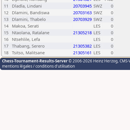
11
Dladla, Lindani
20703945
SWZ
0
12
Dlamini, Bandiswa
20703163
SWZ
0
13
Dlamini, Thabelo
20703929
SWZ
0
14
Makoa, Serati
LES
0
15
Ntaolana, Ratalane
21305218
LES
0
16
Ntsehlile, Lefa
LES
0
17
Thabang, Serero
21305382
LES
0
18
Tsitso, Malitsane
21305161
LES
0
Chess-Tournament-Results-Server
© 2006-2026 Heinz Herzog
, CMS-
mentions légales / conditions d'utilisation