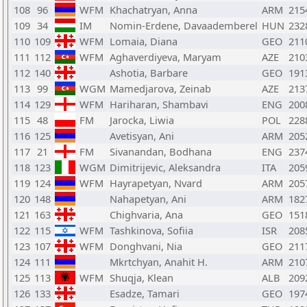
108
96
WFM
Khachatryan, Anna
ARM
215
109
34
IM
Nomin-Erdene, Davaademberel
HUN
232
110
109
WFM
Lomaia, Diana
GEO
211
111
112
WFM
Aghaverdiyeva, Maryam
AZE
210
112
140
Ashotia, Barbare
GEO
191
113
99
WGM
Mamedjarova, Zeinab
AZE
213
114
129
WFM
Hariharan, Shambavi
ENG
200
115
48
FM
Jarocka, Liwia
POL
228
116
125
Avetisyan, Ani
ARM
205
117
21
FM
Sivanandan, Bodhana
ENG
237
118
123
WGM
Dimitrijevic, Aleksandra
ITA
205
119
124
WFM
Hayrapetyan, Nvard
ARM
205
120
148
Nahapetyan, Ani
ARM
182
121
163
Chighvaria, Ana
GEO
151
122
115
WFM
Tashkinova, Sofiia
ISR
208
123
107
WFM
Donghvani, Nia
GEO
211
124
111
Mkrtchyan, Anahit H.
ARM
210
125
113
WFM
Shuqja, Klean
ALB
209
126
133
Esadze, Tamari
GEO
197