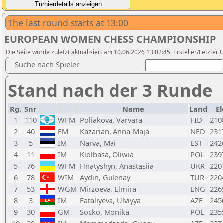
The last round starts at 13:00
EUROPEAN WOMEN CHESS CHAMPIONSHIP
Die Seite wurde zuletzt aktualisiert am 10.06.2026 13:02:45, Ersteller/Letzter
Suche nach Spieler
Stand nach der 3 Runde
Rg.
Snr
Name
Land
El
1
110
WFM
Poliakova, Varvara
FID
210
2
40
FM
Kazarian, Anna-Maja
NED
231
3
5
IM
Narva, Mai
EST
242
4
11
IM
Kiolbasa, Oliwia
POL
239
5
76
WFM
Hnatyshyn, Anastasiia
UKR
220
6
78
WIM
Aydin, Gulenay
TUR
220
7
53
WGM
Mirzoeva, Elmira
ENG
226
8
3
IM
Fataliyeva, Ulviyya
AZE
245
9
30
GM
Socko, Monika
POL
235