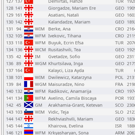
127
137
Demirtas, Hafize
TUR
192
128
141
Giorgadze, Mariam Ere
GEO
190
129
161
Asatiani, Natali
GEO
160
130
142
Kalandadze, Mariam
GEO
189
131
94
WIM
Berke, Ana
CRO
216
132
105
WFM
Ivekovic, Tihana
CRO
211
133
118
WFM
Buyuk, Ecrin Efsa
TUR
207
134
136
WCM
Rusitashvili, Tea
GEO
192
135
42
IM
Gvetadze, Sofio
GEO
231
136
89
WGM
Khurtsilava, Inga
GEO
217
137
164
Kalayci, Liza Ayda
TUR
138
101
WIM
Dwilewicz, Katarzyna
POL
213
139
84
WGM
Maisuradze, Nino
FRA
219
140
132
WFM
Radikovic, Anamarija
CRO
197
141
134
WFM
Avelino, Camila Biscaya
POR
193
142
45
GM
Arakhamia-Grant, Ketevan
SCO
230
143
103
WIM
Vidic, Teja
SLO
212
144
147
Rekhviashvili, Mariam
GEO
183
145
144
Khairova, Evelina
ISR
188
146
121
WFM
Krkyasharyan, Sona
ARM
206