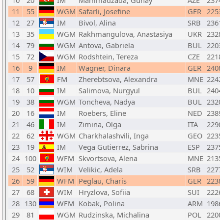
10
20
IM
Mammadzada, Gunay
AZE
237
11
55
WGM
Safarli, Josefine
GER
225
12
27
IM
Bivol, Alina
SRB
236
13
35
WGM
Rakhmangulova, Anastasiya
UKR
232
14
79
WGM
Antova, Gabriela
BUL
220
15
72
WGM
Rodshtein, Tereza
CZE
221
16
9
IM
Wagner, Dinara
GER
240
17
57
FM
Zherebtsova, Alexandra
MNE
224
18
10
IM
Salimova, Nurgyul
BUL
240
19
38
WGM
Toncheva, Nadya
BUL
232
20
16
IM
Roebers, Eline
NED
238
21
46
IM
Zimina, Olga
ITA
229
22
62
WGM
Charkhalashvili, Inga
GEO
223
23
19
IM
Vega Gutierrez, Sabrina
ESP
237
24
100
WFM
Skvortsova, Alena
MNE
213
25
52
WIM
Velikic, Adela
SRB
227
26
59
WFM
Peglau, Charis
GER
223
27
68
WIM
Hryzlova, Sofiia
SUI
222
28
130
WFM
Kobak, Polina
ARM
198
29
81
WGM
Rudzinska, Michalina
POL
220