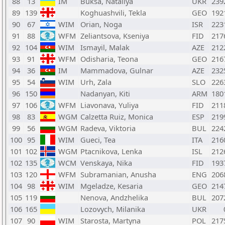
88
13
IM
Buksa, Nataliya
UKR
239
89
139
Koghuashvili, Tekla
GEO
192
90
67
WIM
Orian, Noga
ISR
223
91
88
WFM
Zeliantsova, Kseniya
FID
217
92
104
WIM
Ismayil, Malak
AZE
212
93
91
WFM
Odisharia, Teona
GEO
216
94
36
IM
Mammadova, Gulnar
AZE
232
95
54
WIM
Urh, Zala
SLO
226
96
150
Nadanyan, Kiti
ARM
180
97
106
WFM
Liavonava, Yuliya
FID
211
98
83
WGM
Calzetta Ruiz, Monica
ESP
219
99
56
WGM
Radeva, Viktoria
BUL
224
100
95
WIM
Gueci, Tea
ITA
216
101
102
WGM
Ptacnikova, Lenka
ISL
212
102
135
WCM
Venskaya, Nika
FID
193
103
120
WFM
Subramanian, Anusha
ENG
206
104
98
WIM
Mgeladze, Kesaria
GEO
214
105
119
Nenova, Andzhelika
BUL
207
106
165
Lozovych, Milanika
UKR
107
90
WIM
Starosta, Martyna
POL
217