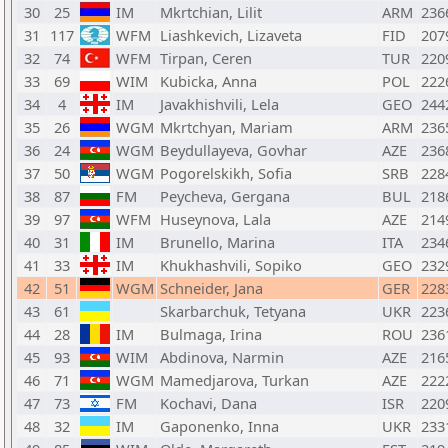
30
25
IM
Mkrtchian, Lilit
ARM
236
31
117
WFM
Liashkevich, Lizaveta
FID
207
32
74
WFM
Tirpan, Ceren
TUR
220
33
69
WIM
Kubicka, Anna
POL
222
34
4
IM
Javakhishvili, Lela
GEO
244
35
26
WGM
Mkrtchyan, Mariam
ARM
236
36
24
WGM
Beydullayeva, Govhar
AZE
236
37
50
WGM
Pogorelskikh, Sofia
SRB
228
38
87
FM
Peycheva, Gergana
BUL
218
39
97
WFM
Huseynova, Lala
AZE
214
40
31
IM
Brunello, Marina
ITA
234
41
33
IM
Khukhashvili, Sopiko
GEO
232
42
51
WGM
Schneider, Jana
GER
228
43
61
Skarbarchuk, Tetyana
UKR
223
44
28
IM
Bulmaga, Irina
ROU
236
45
93
WIM
Abdinova, Narmin
AZE
216
46
71
WGM
Mamedjarova, Turkan
AZE
222
47
73
FM
Kochavi, Dana
ISR
220
48
32
IM
Gaponenko, Inna
UKR
233