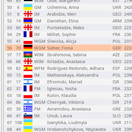
49
85
WIM
Olde, Margareth
EST
219
50
6
GM
Ushenina, Anna
UKR
242
51
8
IM
Arabidze, Meri
GEO
240
52
14
GM
Danielian, Elina
ARM
239
53
60
IM
Purtseladze, Maka
GEO
223
54
29
IM
Milliet, Sophie
FRA
236
55
41
WGM
Sliwicka, Alicja
POL
231
56
70
WGM
Sieber, Fiona
GER
222
57
77
WIM
Ibrahimova, Sabina
AZE
220
58
66
WIM
Kirtadze, Anastasia
GEO
223
59
82
WFM
Rodriguez Redondo, Adhara
ESP
220
60
15
IM
Maltsevskaya, Aleksandra
POL
239
61
17
IM
Efroimski, Marsel
ISR
238
62
37
FM
Iglesias, Yosha
FRA
232
63
18
IM
Kulon, Klaudia
POL
237
64
86
WGM
Chernyak, Viktoria
ISR
219
65
39
FM
Avramidou, Anastasia
GRE
232
66
47
IM
Unuk, Laura
SLO
228
67
108
Ivanytska, Liudmyla
UKR
211
68
44
WGM
Hrebenshchykova, Yelyzaveta
UKR
230