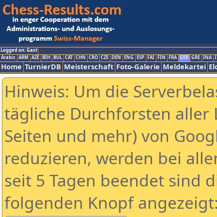
Logged on: Gast
Arabic
ARM
AZE
BIH
BUL
CAT
CHN
CRO
CZE
DEN
ENG
ESP
FAI
FIN
FRA
GER
GRE
INA
I
Home
TurnierDB
Meisterschaft
Foto-Galerie
Meldekartei
El
Hinweis: Um die Serverbela
tägliche Durchforsten aller 
Seiten und mehr) von Goog
reduzieren, werden bei alle
seit 5 Tagen beendet sind d
folgenden Knopf angezeigt