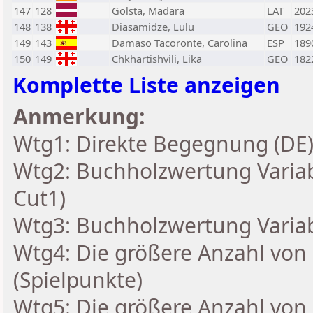
147
128
Golsta, Madara
LAT
202
148
138
Diasamidze, Lulu
GEO
192
149
143
Damaso Tacoronte, Carolina
ESP
189
150
149
Chkhartishvili, Lika
GEO
182
Komplette Liste anzeigen
Anmerkung:
Wtg1: Direkte Begegnung (DE
Wtg2: Buchholzwertung Variabe
Cut1)
Wtg3: Buchholzwertung Variabe
Wtg4: Die größere Anzahl von 
(Spielpunkte)
Wtg5: Die größere Anzahl von S