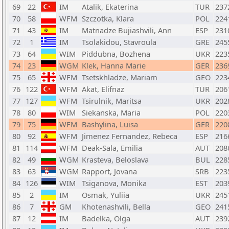
69
22
IM
Atalik, Ekaterina
TUR
237
70
58
WFM
Szczotka, Klara
POL
224
71
43
IM
Matnadze Bujiashvili, Ann
ESP
231
72
1
IM
Tsolakidou, Stavroula
GRE
245
73
64
WIM
Piddubna, Bozhena
UKR
223
74
23
WGM
Klek, Hanna Marie
GER
236
75
65
WFM
Tsetskhladze, Mariam
GEO
223
76
122
WFM
Akat, Elifnaz
TUR
206
77
127
WFM
Tsirulnik, Maritsa
UKR
202
78
80
WIM
Siekanska, Maria
POL
220
79
75
WFM
Bashylina, Luisa
GER
220
80
92
WFM
Jimenez Fernandez, Rebeca
ESP
216
81
114
WFM
Deak-Sala, Emilia
AUT
208
82
49
WGM
Krasteva, Beloslava
BUL
228
83
63
WGM
Rapport, Jovana
SRB
223
84
126
WIM
Tsiganova, Monika
EST
203
85
2
IM
Osmak, Yuliia
UKR
245
86
7
GM
Khotenashvili, Bella
GEO
241
87
12
IM
Badelka, Olga
AUT
239