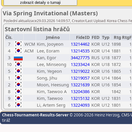
Via Spring Invitational (Masters)
Poslední aktualizace29.03.2026 14:09:57, Creator/Last Upload: Korea Chess F
Startovní listina hráčů
Čís.
Jméno
FideID
FED
Typ
Rtg
RtgF
7
WCM
Kim, Jooyeon
13214462
KOR
U12
1898
1
4
ACM
Lee, Eoram
13214535
KOR
U14
1881
1
3
Kan, Egor
34427775
RUS
U18
1877
1
10
Lee, Minseong
13233424
KOR
U18
1872
1
5
Kim, Yegeon
13219022
KOR
U16
1865
1
1
Song, Jihu
13219057
KOR
U14
1864
1
2
Moon, Heesung
13221639
KOR
U16
1854
1
8
Kim, Taewoo A
13204386
KOR
1842
1
9
Kim, Taewoo
13215132
KOR
U12
1831
1
6
Li, Artem Serg
13224093
KOR
U12
1801
1
Chess-Tournament-Results-Server
© 2006-2026 Heinz Herzog
, CMS-
tiráž