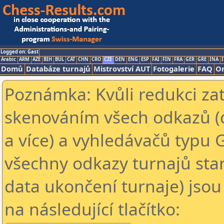
Logged on: Gast
Arabic
ARM
AZE
BIH
BUL
CAT
CHN
CRO
CZE
DEN
ENG
ESP
FAI
FIN
FRA
GER
GRE
INA
I
Domů
Databáze turnajů
Mistrovství AUT
Fotogalerie
FAQ
On
Poznámka: Kvůli redukci za
skenováním všech odkazů (
a více) a vyhledávačů typu 
všechny odkazy turnajů star
data ukončení turnaje) jsou
na následující tlačítko: