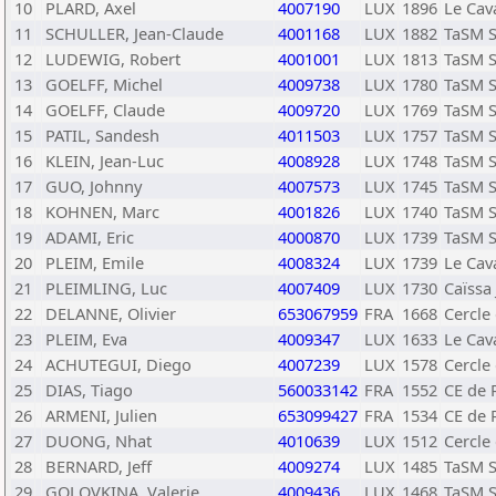
10
PLARD, Axel
4007190
LUX
1896
Le Cav
11
SCHULLER, Jean-Claude
4001168
LUX
1882
TaSM S
12
LUDEWIG, Robert
4001001
LUX
1813
TaSM S
13
GOELFF, Michel
4009738
LUX
1780
TaSM S
14
GOELFF, Claude
4009720
LUX
1769
TaSM S
15
PATIL, Sandesh
4011503
LUX
1757
TaSM S
16
KLEIN, Jean-Luc
4008928
LUX
1748
TaSM S
17
GUO, Johnny
4007573
LUX
1745
TaSM S
18
KOHNEN, Marc
4001826
LUX
1740
TaSM S
19
ADAMI, Eric
4000870
LUX
1739
TaSM S
20
PLEIM, Emile
4008324
LUX
1739
Le Cav
21
PLEIMLING, Luc
4007409
LUX
1730
Caïssa
22
DELANNE, Olivier
653067959
FRA
1668
Cercle
23
PLEIM, Eva
4009347
LUX
1633
Le Cav
24
ACHUTEGUI, Diego
4007239
LUX
1578
Cercle
25
DIAS, Tiago
560033142
FRA
1552
CE de 
26
ARMENI, Julien
653099427
FRA
1534
CE de 
27
DUONG, Nhat
4010639
LUX
1512
Cercle
28
BERNARD, Jeff
4009274
LUX
1485
TaSM S
29
GOLOVKINA, Valerie
4009436
LUX
1468
TaSM S