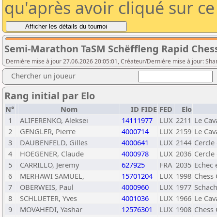
qu'après avoir cliqué sur c
Semi-Marathon TaSM Schëffleng Rapid Ches
Dernière mise à jour 27.06.2026 20:05:01, Créateur/Dernière mise à jour: Sha
Chercher un joueur
Rang initial par Elo
N°
Nom
ID FIDE
FED
Elo
1
ALIFERENKO, Aleksei
14111977
LUX
2211
Le Cav
2
GENGLER, Pierre
4000714
LUX
2159
Le Cav
3
DAUBENFELD, Gilles
4000641
LUX
2144
Cercle
4
HOEGENER, Claude
4000978
LUX
2036
Cercle
5
CARRILLO, Jeremy
627925
FRA
2035
Echec 
6
MERHAWI SAMUEL,
15701204
LUX
1998
Chess 
7
OBERWEIS, Paul
4000960
LUX
1977
Schach
8
SCHLUETER, Yves
4001036
LUX
1966
Le Cav
9
MOVAHEDI, Yashar
12576301
LUX
1908
Chess 