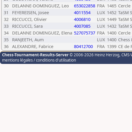
30
DELANNE-DOMINGUEZ, Leo
653022858
FRA
1465
Cercle
31
FEYEREISEN, Josee
4011554
LUX
1452
TaSM S
32
RICCUCCI, Olivier
4006810
LUX
1449
TaSM S
33
RICCUCCI, Sara
4007085
LUX
1432
TaSM S
34
DELANNE DOMINGUEZ, Elena
527075737
FRA
1400
Cercle
35
RANJEETH, Aum
LUX
1400
Chess 
36
ALEXANDRE, Fabrice
80412700
FRA
1399
CE de 
Chess-Tournament-Results-Server
© 2006-2026 Heinz Herzog
, CMS-
mentions légales / conditions d'utilisation