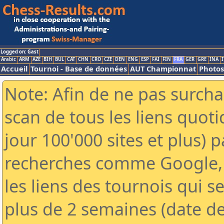
Logged on: Gast
Arabic
ARM
AZE
BIH
BUL
CAT
CHN
CRO
CZE
DEN
ENG
ESP
FAI
FIN
FRA
GER
GRE
INA
I
Accueil
Tournoi - Base de données
AUT Championnat
Photos
Note: Afin de ne pas surcha
scan de tous les liens quo
jour 100'000 sites et plus) 
recherches comme Google, 
les liens des tournois qui se
plus de 2 semaines (date de