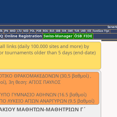
Servert
TA
JPN
MKD
LTU
NED
POL
POR
ROU
RUS
SRB
SVK
SWE
TUR
UKR
VIE
FontSize:11pt
AQ
Online Registration
Swiss-Manager
ÖSB
FIDE
ll links (daily 100.000 sites and more) by
for tournaments older than 5 days (end-date)
ΜΟΤΙΚΟ ΘΡΑΚΟΜΑΚΕΔΟΝΩΝ (30,5 βαθμοί) ,
οί), 3η θεση: ΑΓΙΟΣ ΠΑΥΛΟΣ
ΟΤΥΠΟ ΓΥΜΝΑΣΙΟ ΑΘΗΝΩΝ (16.5 βαθμοί)
ΠΟ ΛΥΚΕΙΟ ΑΓΙΩΝ ΑΝΑΡΓΥΡΩΝ (9.5 βαθμοί)
ΑΚΙΟΥ ΜΑΘΗΤΩΝ-ΜΑΘΗΤΡΙΩΝ Γ΄