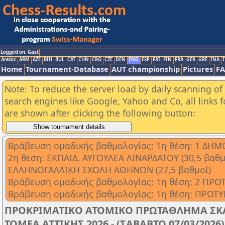
Logged on: Gast
Arabic
ARM
AZE
BIH
BUL
CAT
CHN
CRO
CZE
DEN
ENG
ESP
FAI
FIN
FRA
GER
GRE
INA
I
Home
Tournament-Database
AUT championship
Pictures
F
Note: To reduce the server load by daily scanning of a
search engines like Google, Yahoo and Co, all links 
are shown after clicking the following button:
Βράβευση ομαδικής βαθμολογίας: 1η θέση: 1 ΔΗ
2η θεση: ΕΚΠΑΙΔ. ΑΥΓΟΥΛΕΑ ΛΙΝΑΡΔΑΤΟΥ (30,5 βαθμ
ΕΛΛΗΝΟΓΑΛΛΙΚΗ ΣΧΟΛΗ ΑΘΗΝΩΝ (27,5 βαθμοί)
Βράβευση ομαδικής βαθμολογίας: 1η θέση: 2 ΠΡ
Βράβευση ομαδικής βαθμολογίας: 1η θέση: ΠΡΟΤΥ
ΠΡΟΚΡΙΜΑΤΙΚΟ ΑΤΟΜΙΚΟ ΠΡΩΤΑΘΛΗΜΑ ΣΚ
ΤΟΜΕΑ ΑΤΤΙΚΗΣ 2026 - (ΣΑΒΑΒΤΟ 07/03/2026)