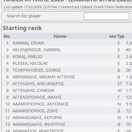
Last update 17.03.2026 22:07:44, Creator/Last Upload: Greek Chess Federatio
Search for player
Starting rank
No.
Name
sex
Typ
1
KARMAJ, ERVAN
Ε
7 
2
KELENJERIDZE, GABRIEL
Ε
40
3
KOKAJ, EMILIO
Ε
2 
4
PLESEA, NICOLAE
Ε
2 
5
TCHEPKHODZE, GIORGI
Δ
26
6
ΑΒΡΑΜΙΔΗΣ, ΜΙΧΑΗΛ ΑΓΓΕΛΟΣ
Δ
1 
7
ΑΓΓΕΛΙΔΗΣ, ΑΛΕΞΑΝΔΡΟΣ
ΣΤ
7 
8
ΑΓΓΕΛΙΔΗΣ, ΣΥΜΕΩΝ
ΑΓ
1 
9
ΑΓΓΕΛΟΠΟΥΛΟΣ, ΘΑΛΗΣ
Γ
12
10
ΑΔΑΜΟΠΟΥΛΟΣ, ΑΝΤΩΝΙΟΣ
Ν
5 
11
ΑΔΑΜΟΠΟΥΛΟΣ, ΖΩΗΣ
Δ
12
12
ΑΘΑΝΑΣΙΑΔΗΣ, ΕΚΤΟΡΑΣ
Ν
1 
13
ΑΘΑΝΑΣΙΑΔΗΣ, ΦΙΛΙΠΠΟΣ
Β
10
14
ΑΘΑΝΑΣΙΟΥ, ΑΝΑΣΤΑΣΙΟΣ
Ε
14