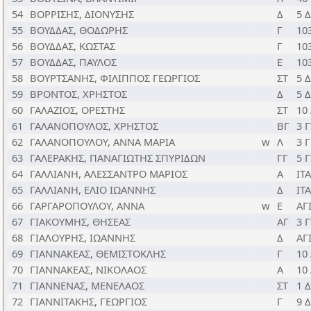
54
ΒΟΡΡΙΣΗΣ, ΔΙΟΝΥΣΗΣ
Δ
5 
55
ΒΟΥΔΔΑΣ, ΘΟΔΩΡΗΣ
Γ
10
56
ΒΟΥΔΔΑΣ, ΚΩΣΤΑΣ
Γ
10
57
ΒΟΥΔΔΑΣ, ΠΑΥΛΟΣ
Ε
10
58
ΒΟΥΡΤΣΑΝΗΣ, ΦΙΛΙΠΠΟΣ ΓΕΩΡΓΙΟΣ
ΣΤ
5 
59
ΒΡΟΝΤΟΣ, ΧΡΗΣΤΟΣ
Δ
5 
60
ΓΑΛΑΖΙΟΣ, ΟΡΕΣΤΗΣ
ΣΤ
10
61
ΓΑΛΑΝΟΠΟΥΛΟΣ, ΧΡΗΣΤΟΣ
ΒΓ
3 
62
ΓΑΛΑΝΟΠΟΥΛΟΥ, ΑΝΝΑ ΜΑΡΙΑ
w
Λ
3 
63
ΓΑΛΕΡΑΚΗΣ, ΠΑΝΑΓΙΩΤΗΣ ΣΠΥΡΙΔΩΝ
ΓΓ
5 
64
ΓΑΛΛΙΑΝΗ, ΑΛΕΣΣΑΝΤΡΟ ΜΑΡΙΟΣ
Α
ΙΤ
65
ΓΑΛΛΙΑΝΗ, ΕΛΙΟ ΙΩΑΝΝΗΣ
Δ
ΙΤ
66
ΓΑΡΓΑΡΟΠΟΥΛΟΥ, ΑΝΝΑ
w
Ε
ΑΓ
67
ΓΙΑΚΟΥΜΗΣ, ΘΗΣΕΑΣ
ΑΓ
3 
68
ΓΙΑΛΟΥΡΗΣ, ΙΩΑΝΝΗΣ
Δ
ΑΓ
69
ΓΙΑΝΝΑΚΕΑΣ, ΘΕΜΙΣΤΟΚΛΗΣ
Γ
10
70
ΓΙΑΝΝΑΚΕΑΣ, ΝΙΚΟΛΑΟΣ
Α
10
71
ΓΙΑΝΝΕΝΑΣ, ΜΕΝΕΛΑΟΣ
ΣΤ
1 
72
ΓΙΑΝΝΙΤΑΚΗΣ, ΓΕΩΡΓΙΟΣ
Γ
9 