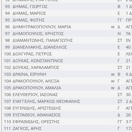
93
ΔΗΜΑΣ, ΓΙΩΡΓΟΣ
Β
1 
94
ΔΗΜΑΣ, ΜΑΡΙΟΣ
Ε
1 
95
ΔΗΜΑΣ, ΦΩΤΗΣ
ΓΓ
ΠΡ
96
ΔΗΜΗΤΡΑΚΟΠΟΥΛΟΥ, ΜΑΡΙΑ
w
Δ
ΑΓ
97
ΔΗΜΟΠΟΥΛΟΣ, ΧΡΗΣΤΟΣ
Ν
ΤΑ
98
ΔΙΑΜΑΝΤΩΝΗΣ, ΠΑΝΑΓΙΩΤΗΣ
ΣΤ
ΙΝ
99
ΔΙΑΝΕΛΛΑΚΗΣ, ΔΙΑΝΕΛΛΟΣ
Ε
40
100
ΔΟΛΓΥΡΑΣ, ΠΕΤΡΟΣ
Ε
ΛΕ
101
ΔΟΥΚΑΣ, ΚΩΝΣΤΑΝΤΙΝΟΣ
Γ
21
102
ΔΟΥΚΑΣ, ΧΑΡΑΛΑΜΠΟΣ
ΣΤ
21
103
ΔΡΑΙΝΑ, ΕΙΡΗΝΗ
w
Β
6 
104
ΔΡΑΚΟΠΟΥΛΟΥ, ΑΛΕΞΙΑ
w
Γ
ΑΓ
105
ΔΡΑΚΟΠΟΥΛΟΥ, ΑΜΑΛΙΑ
w
Δ
ΑΓ
106
ΕΛΕΥΘΕΡΙΟΥ, ΙΑΣΟΝΑΣ
ΣΤ
30
107
ΕΥΑΓΓΕΛΗΣ, ΜΑΡΚΟΣ-ΘΕΟΦΑΝΗΣ
ΣΤ
2 
108
ΕΥΓΕΝΙΔΗΣ, ΑΡΙΣΤΕΙΔΗΣ
Γ
ΑΓ
109
ΕΥΣΤΑΘΙΟΥ, ΑΘΑΝΑΣΙΟΣ
Δ
26
110
ΕΦΡΑΙΜΙΔΗΣ, ΟΡΕΣΤΗΣ
ΓΓ
3 
111
ΖΑΓΚΟΣ, ΑΡΗΣ
Γ
17