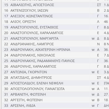
15
ΑΙΒΑΛΙΩΤΗΣ, ΑΠΟΣΤΟΛΟΣ
ΣΤ
1 
16
ΑΚΤΕΝΙΖΟΓΛΟΥ, ΙΑΣΩΝ
Β
2 
17
ΑΛΕΞΙΟΥ, ΚΩΝΣΤΑΝΤΙΝΟΣ
Γ
16
18
ΑΛΙΟΥ, ΟΡΕΣΤΗ
Λ
46
19
ΑΝΑΣΤΟΠΟΥΛΟΣ, ΕΥΣΤΑΘΙΟΣ
Γ
8 
20
ΑΝΑΣΤΟΠΟΥΛΟΣ, ΧΑΡΑΛΑΜΠΟΣ
Ε
4 
21
ΑΝΑΣΤΟΠΟΥΛΟΥ, ΜΑΡΓΑΡΙΤΑ
w
Δ
8 
22
ΑΝΔΡΙΑΝΑΚΗΣ, ΛΑΜΠΡΟΣ
Ν
8 
23
ΑΝΔΡΟΥΛΑΚΗ, ΑΙΚΑΤΕΡΙΝΗ ΗΡΙΝΝΑ
w
Α
36
24
ΑΝΔΡΟΥΛΑΚΗΣ, ΝΙΚΟΛΑΟΣ
Ε
7 
25
ΑΝΔΡΟΥΛΑΚΗΣ, ΡΑΔΑΜΑΝΘΥΣ-ΠΑΥΛΟΣ
Γ
36
26
ΑΝΔΡΟΥΛΗΣ, ΧΑΡΑΛΑΜΠΟΣ
Γ
8 
27
ΑΝΤΩΝΙΑ, ΓΚΟΡΝΤΟΝ
w
Ε
3 
28
ΑΠΑΤΖΙΔΗΣ, ΔΗΜΗΤΡΙΟΣ
ΣΤ
4 
29
ΑΠΟΣΤΟΛΙΔΟΥ, ΕΛΕΝΗ ΝΕΦΕΛΗ
w
Ε
ΙΤ
30
ΑΠΟΣΤΟΛΟΠΟΥΛΟΥ, ΠΑΝΑΓΙΩΤΑ
w
Α
11
31
ΑΡΒΑΝΙΤΗ, ΦΩΤΕΙΝΗ
w
Δ
27
32
ΑΡΓΕΙΤΗ, ΦΩΤΕΙΝΗ
w
Β
18
33
ΑΡΣΕΝΗ, ΛΥΔΙΑ
w
Γ
ΔΗ