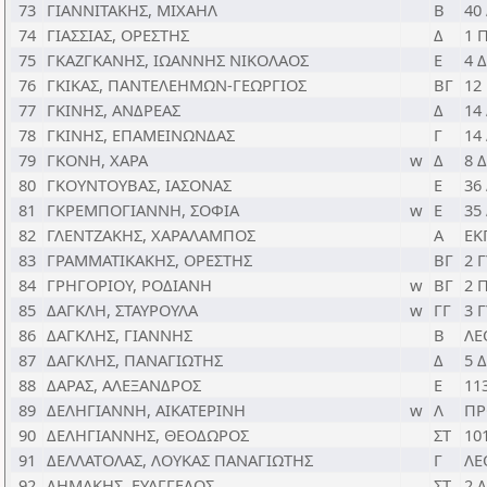
73
ΓΙΑΝΝΙΤΑΚΗΣ, ΜΙΧΑΗΛ
Β
40
74
ΓΙΑΣΣΙΑΣ, ΟΡΕΣΤΗΣ
Δ
1 
75
ΓΚΑΖΓΚΑΝΗΣ, ΙΩΑΝΝΗΣ ΝΙΚΟΛΑΟΣ
Ε
4 
76
ΓΚΙΚΑΣ, ΠΑΝΤΕΛΕΗΜΩΝ-ΓΕΩΡΓΙΟΣ
ΒΓ
12
77
ΓΚΙΝΗΣ, ΑΝΔΡΕΑΣ
Δ
14
78
ΓΚΙΝΗΣ, ΕΠΑΜΕΙΝΩΝΔΑΣ
Γ
14
79
ΓΚΟΝΗ, ΧΑΡΑ
w
Δ
8 
80
ΓΚΟΥΝΤΟΥΒΑΣ, ΙΑΣΟΝΑΣ
Ε
36
81
ΓΚΡΕΜΠΟΓΙΑΝΝΗ, ΣΟΦΙΑ
w
Ε
35
82
ΓΛΕΝΤΖΑΚΗΣ, ΧΑΡΑΛΑΜΠΟΣ
Α
ΕΚ
83
ΓΡΑΜΜΑΤΙΚΑΚΗΣ, ΟΡΕΣΤΗΣ
ΒΓ
2 
84
ΓΡΗΓΟΡΙΟΥ, ΡΟΔΙΑΝΗ
w
ΒΓ
2 
85
ΔΑΓΚΛΗ, ΣΤΑΥΡΟΥΛΑ
w
ΓΓ
3 
86
ΔΑΓΚΛΗΣ, ΓΙΑΝΝΗΣ
Β
ΛΕ
87
ΔΑΓΚΛΗΣ, ΠΑΝΑΓΙΩΤΗΣ
Δ
5 
88
ΔΑΡΑΣ, ΑΛΕΞΑΝΔΡΟΣ
Ε
11
89
ΔΕΛΗΓΙΑΝΝΗ, ΑΙΚΑΤΕΡΙΝΗ
w
Λ
ΠΡ
90
ΔΕΛΗΓΙΑΝΝΗΣ, ΘΕΟΔΩΡΟΣ
ΣΤ
10
91
ΔΕΛΛΑΤΟΛΑΣ, ΛΟΥΚΑΣ ΠΑΝΑΓΙΩΤΗΣ
Γ
ΛΕ
92
ΔΗΜΑΚΗΣ, ΕΥΑΓΓΕΛΟΣ
ΣΤ
2 