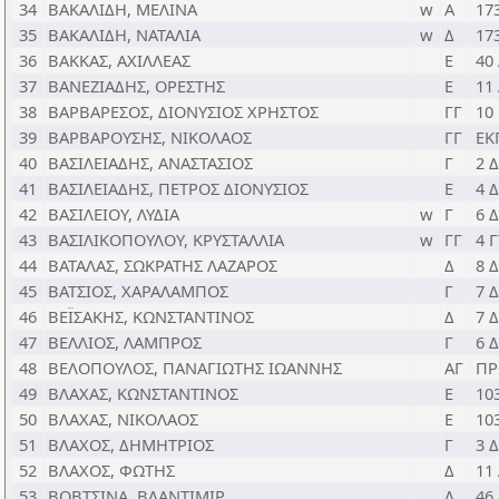
34
ΒΑΚΑΛΙΔΗ, ΜΕΛΙΝΑ
w
Α
17
35
ΒΑΚΑΛΙΔΗ, ΝΑΤΑΛΙΑ
w
Δ
17
36
ΒΑΚΚΑΣ, ΑΧΙΛΛΕΑΣ
Ε
40
37
ΒΑΝΕΖΙΑΔΗΣ, ΟΡΕΣΤΗΣ
Ε
11
38
ΒΑΡΒΑΡΕΣΟΣ, ΔΙΟΝΥΣΙΟΣ ΧΡΗΣΤΟΣ
ΓΓ
10
39
ΒΑΡΒΑΡΟΥΣΗΣ, ΝΙΚΟΛΑΟΣ
ΓΓ
ΕΚ
40
ΒΑΣΙΛΕΙΑΔΗΣ, ΑΝΑΣΤΑΣΙΟΣ
Γ
2 
41
ΒΑΣΙΛΕΙΑΔΗΣ, ΠΕΤΡΟΣ ΔΙΟΝΥΣΙΟΣ
Ε
4 
42
ΒΑΣΙΛΕΙΟΥ, ΛΥΔΙΑ
w
Γ
6 
43
ΒΑΣΙΛΙΚΟΠΟΥΛΟΥ, ΚΡΥΣΤΑΛΛΙΑ
w
ΓΓ
4 
44
ΒΑΤΑΛΑΣ, ΣΩΚΡΑΤΗΣ ΛΑΖΑΡΟΣ
Δ
8 
45
ΒΑΤΣΙΟΣ, ΧΑΡΑΛΑΜΠΟΣ
Γ
7 
46
ΒΕΪΣΑΚΗΣ, ΚΩΝΣΤΑΝΤΙΝΟΣ
Δ
7 
47
ΒΕΛΛΙΟΣ, ΛΑΜΠΡΟΣ
Γ
6 
48
ΒΕΛΟΠΟΥΛΟΣ, ΠΑΝΑΓΙΩΤΗΣ ΙΩΑΝΝΗΣ
ΑΓ
ΠΡ
49
ΒΛΑΧΑΣ, ΚΩΝΣΤΑΝΤΙΝΟΣ
Ε
10
50
ΒΛΑΧΑΣ, ΝΙΚΟΛΑΟΣ
Ε
10
51
ΒΛΑΧΟΣ, ΔΗΜΗΤΡΙΟΣ
Γ
3 
52
ΒΛΑΧΟΣ, ΦΩΤΗΣ
Δ
11
53
ΒΟΒΤΣΙΝΑ, ΒΛΑΝΤΙΜΙΡ
Λ
46