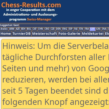
Logged on: Gast
Arabic
ARM
AZE
BIH
BUL
CAT
CHN
CRO
CZE
DEN
ENG
ESP
FAI
FIN
FRA
GER
GRE
INA
I
Home
TurnierDB
Meisterschaft
Foto-Galerie
Meldekartei
El
Hinweis: Um die Serverbel
tägliche Durchforsten aller 
Seiten und mehr) von Goog
reduzieren, werden bei alle
seit 5 Tagen beendet sind d
folgenden Knopf angezeigt