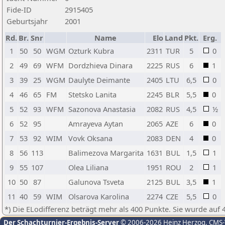
Fide-ID
2915405
Geburtsjahr
2001
Rd.
Br.
Snr
Name
Elo
Land
Pkt.
Erg.
1
50
50
WGM
Ozturk Kubra
2311
TUR
5
0
2
49
69
WFM
Dordzhieva Dinara
2225
RUS
6
1
3
39
25
WGM
Daulyte Deimante
2405
LTU
6,5
0
4
46
65
FM
Stetsko Lanita
2245
BLR
5,5
0
5
52
93
WFM
Sazonova Anastasia
2082
RUS
4,5
½
6
52
95
Amrayeva Aytan
2065
AZE
6
0
7
53
92
WIM
Vovk Oksana
2083
DEN
4
0
8
56
113
Balimezova Margarita
1631
BUL
1,5
1
9
55
107
Olea Liliana
1951
ROU
2
1
10
50
87
Galunova Tsveta
2125
BUL
3,5
1
11
40
59
WIM
Olsarova Karolina
2274
CZE
5,5
0
*) Die ELodifferenz beträgt mehr als 400 Punkte. Sie wurde auf 
Der Schachturnier-Ergebnis-Server
© 2006-2026 Heinz Herzog
, CMS