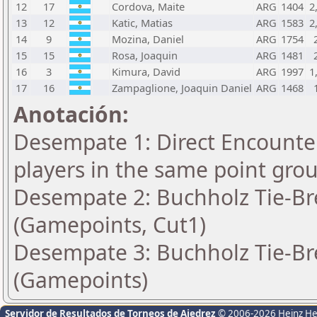
12
17
Cordova, Maite
ARG
1404
2
13
12
Katic, Matias
ARG
1583
2
14
9
Mozina, Daniel
ARG
1754
15
15
Rosa, Joaquin
ARG
1481
16
3
Kimura, David
ARG
1997
1
17
16
Zampaglione, Joaquin Daniel
ARG
1468
Anotación:
Desempate 1: Direct Encounter
players in the same point gro
Desempate 2: Buchholz Tie-Bre
(Gamepoints, Cut1)
Desempate 3: Buchholz Tie-Bre
(Gamepoints)
Servidor de Resultados de Torneos de Ajedrez
© 2006-2026 Heinz H