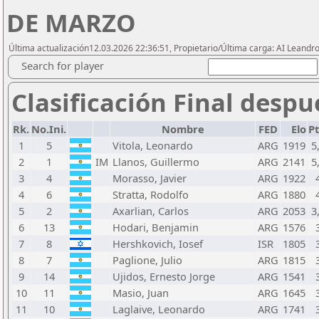
DE MARZO
Última actualización12.03.2026 22:36:51, Propietario/Última carga: AI Leand
Search for player
Clasificación Final despu
Rk.
No.Ini.
Nombre
FED
Elo
Pt
1
5
Vitola, Leonardo
ARG
1919
5
2
1
IM
Llanos, Guillermo
ARG
2141
5
3
4
Morasso, Javier
ARG
1922
4
6
Stratta, Rodolfo
ARG
1880
5
2
Axarlian, Carlos
ARG
2053
3
6
13
Hodari, Benjamin
ARG
1576
7
8
Hershkovich, Iosef
ISR
1805
8
7
Paglione, Julio
ARG
1815
9
14
Ujidos, Ernesto Jorge
ARG
1541
10
11
Masio, Juan
ARG
1645
11
10
Laglaive, Leonardo
ARG
1741