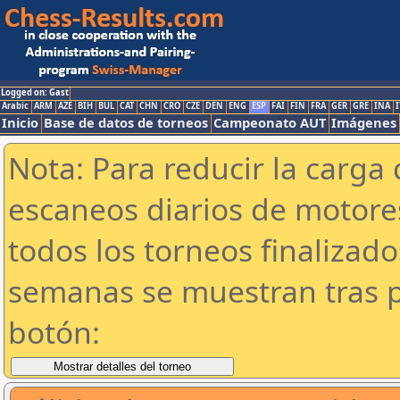
Logged on: Gast
Arabic
ARM
AZE
BIH
BUL
CAT
CHN
CRO
CZE
DEN
ENG
ESP
FAI
FIN
FRA
GER
GRE
INA
I
Inicio
Base de datos de torneos
Campeonato AUT
Imágenes
Nota: Para reducir la carga 
escaneos diarios de motor
todos los torneos finalizad
semanas se muestran tras p
botón: