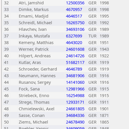
32
Atri, Jamshid
12500356
GER
1998
33
Dimke, Markus
4670957
GER
1998
34
Emami, Madjid
4646517
GER
1995
35
Schreidl, Michael
16265750
GER
1992
36
Hlavchev, Ivan
34693106
GER
1989
37
Inkaya, Mustafa
6327699
TUR
1989
38
Kemeny, Matthias
4643020
GER
1951
39
Werner, Patrick
24601608
GER
1943
40
Hilpert, Andreas
24614726
GER
1922
41
Kutlar, Aras
51682117
GER
1919
42
Schroeder, Gerhard
4646789
GER
1919
43
Neumann, Hannes
34681906
GER
1916
44
Rusanov, Sergey
14141060
UKR
1916
45
Fock, Sana
12981966
GER
1915
46
Striebeck, Enno
16254988
GER
1915
47
Strege, Thomas
12933171
GER
1911
48
Chmielewski, Axel
24661805
GER
1901
49
Sasse, Conan
34684336
GER
1871
50
Ziems, Michael
24678490
GER
1865
51
Boehler, Yannic
34609059
GER
1848