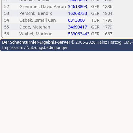
52
Gremmel, David Aaron
34613803
GER
1836
53
Perschk, Bendix
16268733
GER
1804
54
Ozbek, Ismail Can
6313060
TUR
1790
55
Dede, Metehan
34690417
GER
1779
56
Waibel, Marlene
533063443
GER
1667
Der Schachturnier-Ergebnis-Server
© 2006-2026 Heinz Herzog
, CMS
Impressum / Nutzungsbedingungen