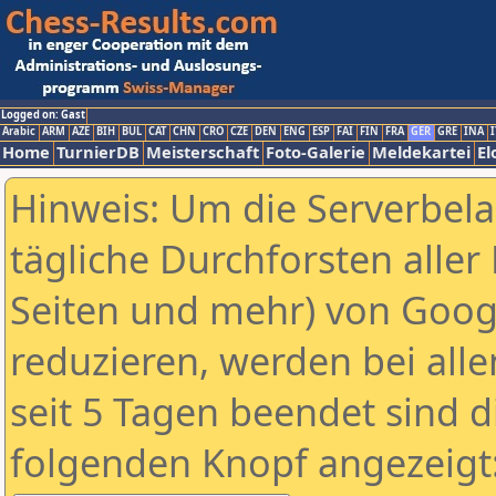
Logged on: Gast
Arabic
ARM
AZE
BIH
BUL
CAT
CHN
CRO
CZE
DEN
ENG
ESP
FAI
FIN
FRA
GER
GRE
INA
I
Home
TurnierDB
Meisterschaft
Foto-Galerie
Meldekartei
El
Hinweis: Um die Serverbel
tägliche Durchforsten aller 
Seiten und mehr) von Goog
reduzieren, werden bei alle
seit 5 Tagen beendet sind d
folgenden Knopf angezeigt