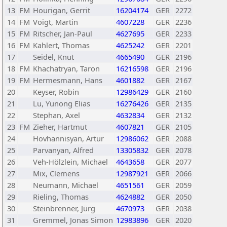
13
FM
Hourigan, Gerrit
16204174
GER
2272
14
FM
Voigt, Martin
4607228
GER
2236
15
FM
Ritscher, Jan-Paul
4627695
GER
2233
16
FM
Kahlert, Thomas
4625242
GER
2201
17
Seidel, Knut
4665490
GER
2196
18
FM
Khachatryan, Taron
16216598
GER
2196
19
FM
Hermesmann, Hans
4601882
GER
2167
20
Keyser, Robin
12986429
GER
2160
21
Lu, Yunong Elias
16276426
GER
2135
22
Stephan, Axel
4632834
GER
2132
23
FM
Zieher, Hartmut
4607821
GER
2105
24
Hovhannisyan, Artur
12986062
GER
2088
25
Parvanyan, Alfred
13305832
GER
2078
26
Veh-Hölzlein, Michael
4643658
GER
2077
27
Mix, Clemens
12987921
GER
2066
28
Neumann, Michael
4651561
GER
2059
29
Rieling, Thomas
4624882
GER
2050
30
Steinbrenner, Jürg
4670973
GER
2038
31
Gremmel, Jonas Simon
12983896
GER
2020