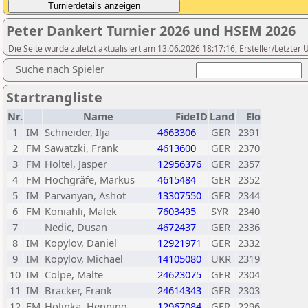
Peter Dankert Turnier 2026 und HSEM 2026
Die Seite wurde zuletzt aktualisiert am 13.06.2026 18:17:16, Ersteller/Letzt
Suche nach Spieler
Startrangliste
Nr.
Name
FideID
Land
Elo
1
IM
Schneider, Ilja
4663306
GER
2391
2
FM
Sawatzki, Frank
4613600
GER
2370
3
FM
Holtel, Jasper
12956376
GER
2357
4
FM
Hochgräfe, Markus
4615484
GER
2352
5
IM
Parvanyan, Ashot
13307550
GER
2344
6
FM
Koniahli, Malek
7603495
SYR
2340
7
Nedic, Dusan
4672437
GER
2336
8
IM
Kopylov, Daniel
12921971
GER
2332
9
IM
Kopylov, Michael
14105080
UKR
2319
10
IM
Colpe, Malte
24623075
GER
2304
11
IM
Bracker, Frank
24614343
GER
2303
12
FM
Holinka, Henning
12967084
GER
2296