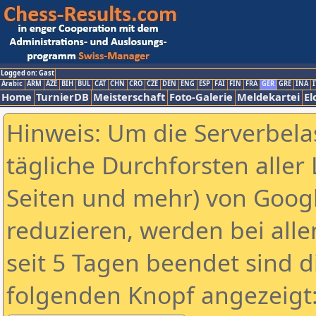
Logged on: Gast
Arabic
ARM
AZE
BIH
BUL
CAT
CHN
CRO
CZE
DEN
ENG
ESP
FAI
FIN
FRA
GER
GRE
INA
I
Home
TurnierDB
Meisterschaft
Foto-Galerie
Meldekartei
El
Hinweis: Um die Serverbela
tägliche Durchforsten aller 
Seiten und mehr) von Goog
reduzieren, werden bei alle
seit 5 Tagen beendet sind d
folgenden Knopf angezeigt