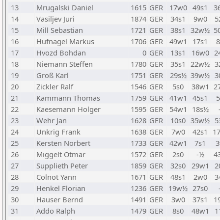
13
Mrugalski Daniel
1615
GER
17w0
49s1
3
14
Vasiljev Juri
1874
GER
34s1
9w0
5
15
Mill Sebastian
1721
GER
38s1
32w½
5
16
Hufnagel Markus
1706
GER
49w1
17s1
17
Hvozd Bohdan
0
GER
13s1
16w0
2
18
Niemann Steffen
1780
GER
35s1
22w½
3
19
Groß Karl
1751
GER
29s½
39w½
3
20
Zickler Ralf
1546
GER
5s0
38w1
2
21
Kammann Thomas
1759
GER
41w1
45s1
22
Kaesemann Holger
1595
GER
54w1
18s½
23
Wehr Jan
1628
GER
10s0
35w½
5
24
Unkrig Frank
1638
GER
7w0
42s1
1
25
Kersten Norbert
1733
GER
42w1
7s1
3
26
Miggelt Otmar
1572
GER
2s0
-½
4
27
Supplieth Peter
1859
GER
32s0
29w1
2
28
Colnot Yann
1671
GER
48s1
2w0
3
29
Henkel Florian
1236
GER
19w½
27s0
30
Hauser Bernd
1491
GER
3w0
37s1
1
31
Addo Ralph
1479
GER
8s0
48w1
1