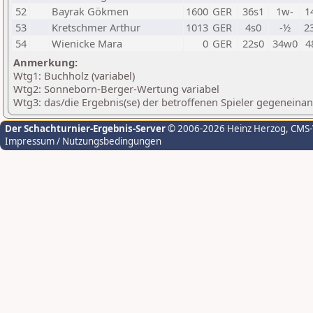
52
Bayrak Gökmen
1600
GER
36s1
1w-
1
53
Kretschmer Arthur
1013
GER
4s0
-½
2
54
Wienicke Mara
0
GER
22s0
34w0
4
Anmerkung:
Wtg1: Buchholz (variabel)
Wtg2: Sonneborn-Berger-Wertung variabel
Wtg3: das/die Ergebnis(se) der betroffenen Spieler gegeneina
Der Schachturnier-Ergebnis-Server
© 2006-2026 Heinz Herzog
, CMS
Impressum / Nutzungsbedingungen