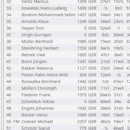
32
Ventz Markus
1359
GER
27w1
15s½
1
33
Kowalski Hans-Ludwig
1430
GER
-½
6s0
5
34
Ibrahim Mohammed-Selim
1457
GER
14w0
54s1
2
35
Arnolds Klaus
1249
GER
18w0
23s½
4
36
Swyen Tom
0
GER
52w0
-1
1
37
Singh Gurrajvir
0
GER
9s0
30w0
3
38
Müller Berthold
1085
GER
15w0
20s0
3
39
Steinbring Herbert
1550
GER
6w½
19s½
40
Remek Uwe
1605
GER
47s1
8w0
1
41
Bonn Jürgen
1247
GER
21s0
11w0
3
42
Bakker Rebecca
1127
GER
25s0
24w0
4
43
Pelzer-Palm Heinz-Willi
924
GER
12w0
-½
2
44
Roswalka Bernhard
1442
GER
1s0
47w+
1
45
Möllers Christoph
1272
GER
11s1
21w0
46
Fladerer Frank
1573
GER
50w½
51s1
6
47
Schiedeck Niklas
0
GER
40w0
44s-
4
48
Engels Johannes
1042
GER
28w0
31s0
5
49
Becker Heinz
1069
GER
16s0
13w0
50
FM
Coenen Michael
2257
GER
46s½
10w1
1
51
Schmitz Sigrid
779
GER
-½
46w0
3