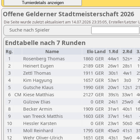
Offene Gelderner Stadtmeisterschaft 2026
Die Seite wurde zuletzt aktualisiert am 14.07.2026 23:35:05, Ersteller/Letzte
Suche nach Spieler
Endtabelle nach 7 Runden
Rg.
Name
Elo
Land
1.Rd
2.Rd
3
1
Rosenberg Thomas
1860
GER
44w1
52s+
2
Heinert Eugen
2189
GER
26w1
28s1
1
3
Zettl Thomas
1911
GER
30s1
4w1
2
4
Kim Hagyung
1657
GER
53w1
3s0
7
5
Gutsche Klaus
1990
GER
20w1
12s1
2
6
CM
Kiese Matthias
2127
GER
39s½
33w1
4
7
Gülzow Elias
0
GER
24s1
25w0
8
Becker Armin
1909
GER
31w1
40s1
1
9
van Treeck Matthis
1603
GER
37w1
14s1
10
Hessler Karsten
0
GER
23w1
50s0
4
11
Moll Reinhard
1795
GER
45w0
41s1
3
12
Wehr Oliver-Ulrich
1651
GER
43s1
5w0
4