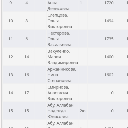
9
4
Анна
1
1720
Денисовна
Слепцова,
10
8
Ольга
1494
Викторовна
Нестерова,
11
6
Ольга
1735
Васильевна
Вакуленко,
12
14
Мария
1400
Владимировна
Аржанникова,
13
16
Нина
1602
Степановна
Смирнова,
14
17
Анастасия
0
Викторовна
Абу, Аллабан
15
15
Надежда
2ю
0
Юнисовна
Абу, Аллабан