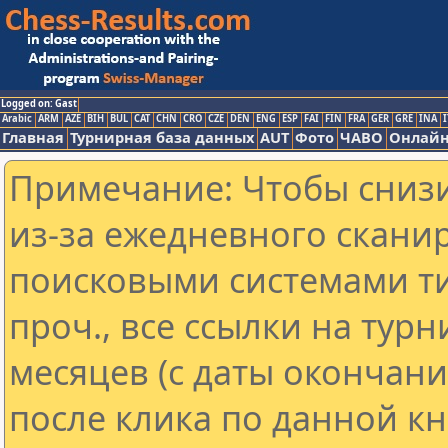
Logged on: Gast
Arabic
ARM
AZE
BIH
BUL
CAT
CHN
CRO
CZE
DEN
ENG
ESP
FAI
FIN
FRA
GER
GRE
INA
I
Главная
Турнирная база данных
AUT
Фото
ЧАВО
Онлайн
Примечание: Чтобы снизи
из-за ежедневного скани
поисковыми системами ти
проч., все ссылки на тур
месяцев (с даты окончан
после клика по данной кн