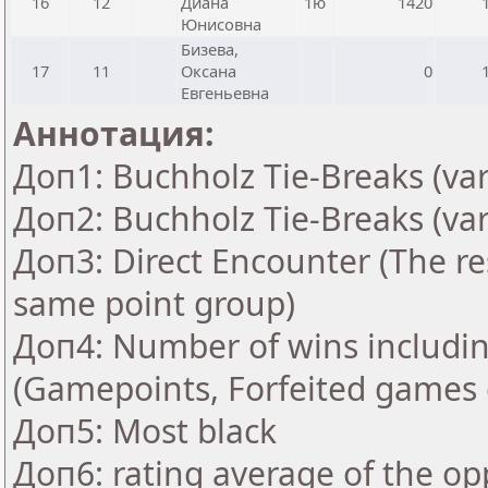
16
12
Диана
1ю
1420
Юнисовна
Бизева,
17
11
Оксана
0
Евгеньевна
Аннотация:
Доп1: Buchholz Tie-Breaks (var
Доп2: Buchholz Tie-Breaks (var
Доп3: Direct Encounter (The res
same point group)
Доп4: Number of wins includin
(Gamepoints, Forfeited games 
Доп5: Most black
Доп6: rating average of the op