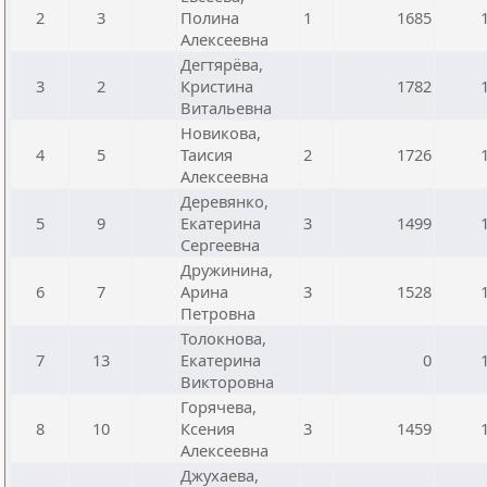
2
3
Полина
1
1685
Алексеевна
Дегтярёва,
3
2
Кристина
1782
Витальевна
Новикова,
4
5
Таисия
2
1726
Алексеевна
Деревянко,
5
9
Екатерина
3
1499
Сергеевна
Дружинина,
6
7
Арина
3
1528
Петровна
Толокнова,
7
13
Екатерина
0
Викторовна
Горячева,
8
10
Ксения
3
1459
Алексеевна
Джухаева,