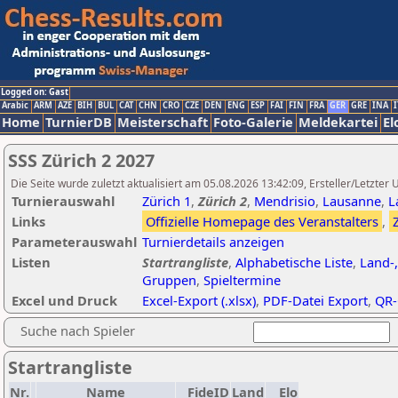
Logged on: Gast
Arabic
ARM
AZE
BIH
BUL
CAT
CHN
CRO
CZE
DEN
ENG
ESP
FAI
FIN
FRA
GER
GRE
INA
I
Home
TurnierDB
Meisterschaft
Foto-Galerie
Meldekartei
El
SSS Zürich 2 2027
Die Seite wurde zuletzt aktualisiert am 05.08.2026 13:42:09, Ersteller/Letzte
Turnierauswahl
Zürich 1
,
Zürich 2
,
Mendrisio
,
Lausanne
,
L
Links
Offizielle Homepage des Veranstalters
,
Parameterauswahl
Turnierdetails anzeigen
Listen
Startrangliste
,
Alphabetische Liste
,
Land-,
Gruppen
,
Spieltermine
Excel und Druck
Excel-Export (.xlsx)
,
PDF-Datei Export
,
QR-
Suche nach Spieler
Startrangliste
Nr.
Name
FideID
Land
Elo