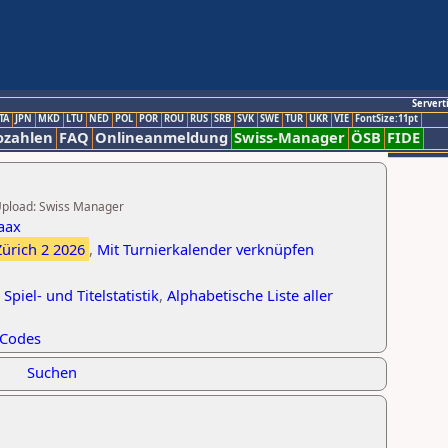
Servert
TA
JPN
MKD
LTU
NED
POL
POR
ROU
RUS
SRB
SVK
SWE
TUR
UKR
VIE
FontSize:11pt
ozahlen
FAQ
Onlineanmeldung
Swiss-Manager
ÖSB
FIDE
r Upload: Swiss Manager
aax
Zürich 2 2026
,
Mit Turnierkalender verknüpfen
 Spiel- und Titelstatistik
,
Alphabetische Liste aller
Codes
Suchen