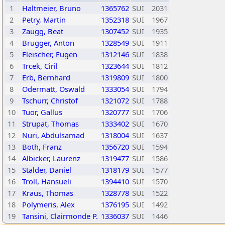
1
Haltmeier, Bruno
1365762
SUI
2031
2
Petry, Martin
1352318
SUI
1967
3
Zaugg, Beat
1307452
SUI
1935
4
Brugger, Anton
1328549
SUI
1911
5
Fleischer, Eugen
1312146
SUI
1838
6
Trcek, Ciril
1323644
SUI
1812
7
Erb, Bernhard
1319809
SUI
1800
8
Odermatt, Oswald
1333054
SUI
1794
9
Tschurr, Christof
1321072
SUI
1788
10
Tuor, Gallus
1320777
SUI
1706
11
Strupat, Thomas
1333402
SUI
1670
12
Nuri, Abdulsamad
1318004
SUI
1637
13
Both, Franz
1356720
SUI
1594
14
Albicker, Laurenz
1319477
SUI
1586
15
Stalder, Daniel
1318179
SUI
1577
16
Troll, Hansueli
1394410
SUI
1570
17
Kraus, Thomas
1328778
SUI
1522
18
Polymeris, Alex
1376195
SUI
1492
19
Tansini, Clairmonde P.
1336037
SUI
1446