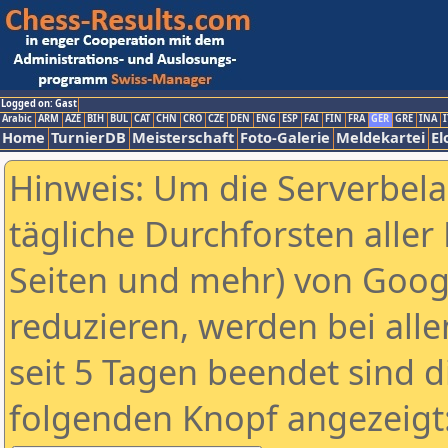
Logged on: Gast
Arabic
ARM
AZE
BIH
BUL
CAT
CHN
CRO
CZE
DEN
ENG
ESP
FAI
FIN
FRA
GER
GRE
INA
I
Home
TurnierDB
Meisterschaft
Foto-Galerie
Meldekartei
El
Hinweis: Um die Serverbel
tägliche Durchforsten aller 
Seiten und mehr) von Goog
reduzieren, werden bei alle
seit 5 Tagen beendet sind d
folgenden Knopf angezeigt