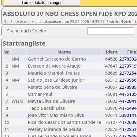
ABSOLUTO IV NBO CHESS OPEN FIDE RPD 20
Die Seite wurde zuletzt aktualisiert am 25.05.2026 14:39:57, Ersteller/Letzter 
Suche nach Spieler
Startrangliste
Nr.
Name
Ident
Fide
1
NM
Gabriel Carckeno do Carmo
64528
2278302
2
NM
Everson de Moura Araujo
47647
2273719
3
Mauricio Mathioli Freitas
58605
2277254
4
NM
Sabino Jose Cardoso Junior
69313
2279956
5
Renato Sena de Oliveira
43067
2278989
6
Osmar Pauli
76081
4475135
7
WNM
Maysa Silva de Oliveira
76002
4472841
8
Tiago Becalli Dias
83970
4476494
9
Joao Vitor Maximiano Silva
92611
5380141
10
Ricardo Cesar dos Santos Bandeira
75127
4472639
11
Wesley Miranda de Sousa
42872
4472851
12
Luiz Fernando Nogueira Brioli
85707
4477949