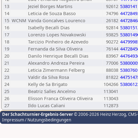
13
Jeziel Borges Martins
92612
5380141
14
Leticia de Souza Basso
74796
4472849
15
WCNM
Vanda Goncalves Lourenco
26182
4472846
16
Isabelly Becalli Dias
92814
5380151
17
Lorenzo Lopes Novakowski
93825
5380149
18
Tarcizio Pinheiro de Azevedo
90272
4479998
19
Fernanda da Silva Oliveira
76144
4472845
20
Danilo Henrique Becalli Dias
83967
4476493
21
Alexandro Andreza Pereira
77006
5380000
22
Leticia Zimermann Felberg
88038
5380760
23
Valdir da Silva Rosa
81822
4475147
24
Kelly de Sa Brigato
104266
5380612
25
Beatriz Salles Ancelmo
113041
26
Elisson Franca Oliveira Oliveira
113043
27
Ildo Lucas Caliani
112873
Der Schachturnier-Ergebnis-Server
© 2006-2026 Heinz Herzog
, CMS
Impressum / Nutzungsbedingungen