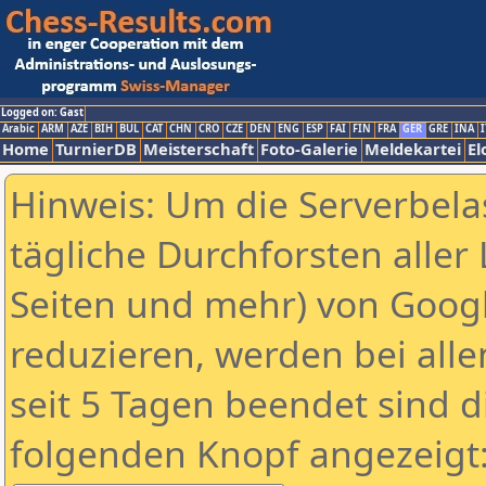
Logged on: Gast
Arabic
ARM
AZE
BIH
BUL
CAT
CHN
CRO
CZE
DEN
ENG
ESP
FAI
FIN
FRA
GER
GRE
INA
I
Home
TurnierDB
Meisterschaft
Foto-Galerie
Meldekartei
El
Hinweis: Um die Serverbela
tägliche Durchforsten aller 
Seiten und mehr) von Goog
reduzieren, werden bei alle
seit 5 Tagen beendet sind d
folgenden Knopf angezeigt