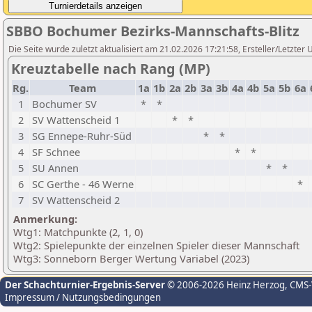
SBBO Bochumer Bezirks-Mannschafts-Blitz
Die Seite wurde zuletzt aktualisiert am 21.02.2026 17:21:58, Ersteller/Letzte
Kreuztabelle nach Rang (MP)
Rg.
Team
1a
1b
2a
2b
3a
3b
4a
4b
5a
5b
6a
1
Bochumer SV
*
*
2
SV Wattenscheid 1
*
*
3
SG Ennepe-Ruhr-Süd
*
*
4
SF Schnee
*
*
5
SU Annen
*
*
6
SC Gerthe - 46 Werne
*
7
SV Wattenscheid 2
Anmerkung:
Wtg1: Matchpunkte (2, 1, 0)
Wtg2: Spielepunkte der einzelnen Spieler dieser Mannschaft
Wtg3: Sonneborn Berger Wertung Variabel (2023)
Der Schachturnier-Ergebnis-Server
© 2006-2026 Heinz Herzog
, CMS
Impressum / Nutzungsbedingungen