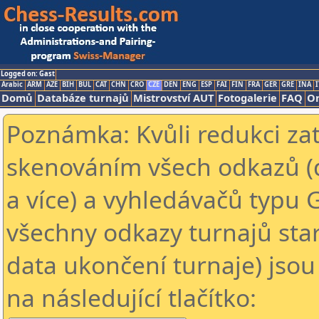
Logged on: Gast
Arabic
ARM
AZE
BIH
BUL
CAT
CHN
CRO
CZE
DEN
ENG
ESP
FAI
FIN
FRA
GER
GRE
INA
I
Domů
Databáze turnajů
Mistrovství AUT
Fotogalerie
FAQ
On
Poznámka: Kvůli redukci za
skenováním všech odkazů (
a více) a vyhledávačů typu 
všechny odkazy turnajů star
data ukončení turnaje) jsou
na následující tlačítko: