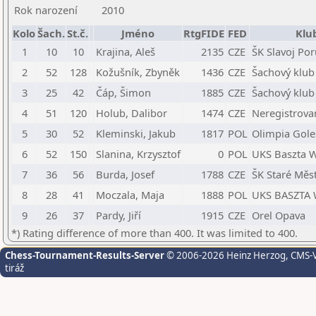
Rok narození
2010
Kolo
Šach.
St.č.
Jméno
RtgFIDE
FED
Klu
1
10
10
Krajina, Aleš
2135
CZE
ŠK Slavoj Po
2
52
128
Kožušník, Zbyněk
1436
CZE
Šachový klub 
3
25
42
Čáp, Šimon
1885
CZE
Šachový klub 
4
51
120
Holub, Dalibor
1474
CZE
Neregistrova
5
30
52
Kleminski, Jakub
1817
POL
Olimpia Gol
6
52
150
Slanina, Krzysztof
0
POL
UKS Baszta W
7
36
56
Burda, Josef
1788
CZE
ŠK Staré Měs
8
28
41
Moczala, Maja
1888
POL
UKS BASZTA W
9
26
37
Pardy, Jiří
1915
CZE
Orel Opava
*) Rating difference of more than 400. It was limited to 400.
Chess-Tournament-Results-Server
© 2006-2026 Heinz Herzog
, CMS-
tiráž