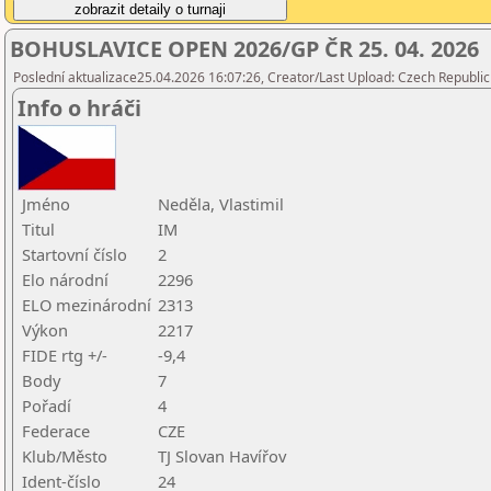
BOHUSLAVICE OPEN 2026/GP ČR 25. 04. 2026
Poslední aktualizace25.04.2026 16:07:26, Creator/Last Upload: Czech Republic
Info o hráči
Jméno
Neděla, Vlastimil
Titul
IM
Startovní číslo
2
Elo národní
2296
ELO mezinárodní
2313
Výkon
2217
FIDE rtg +/-
-9,4
Body
7
Pořadí
4
Federace
CZE
Klub/Město
TJ Slovan Havířov
Ident-číslo
24