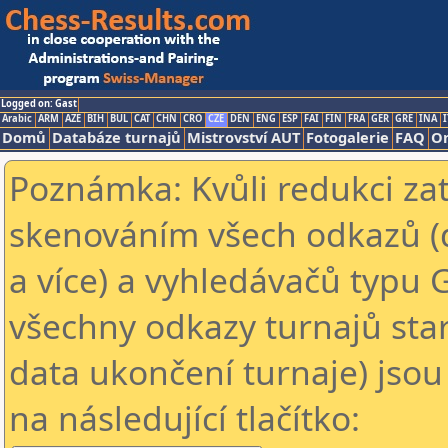
Logged on: Gast
Arabic
ARM
AZE
BIH
BUL
CAT
CHN
CRO
CZE
DEN
ENG
ESP
FAI
FIN
FRA
GER
GRE
INA
I
Domů
Databáze turnajů
Mistrovství AUT
Fotogalerie
FAQ
On
Poznámka: Kvůli redukci za
skenováním všech odkazů (
a více) a vyhledávačů typu 
všechny odkazy turnajů star
data ukončení turnaje) jsou
na následující tlačítko: