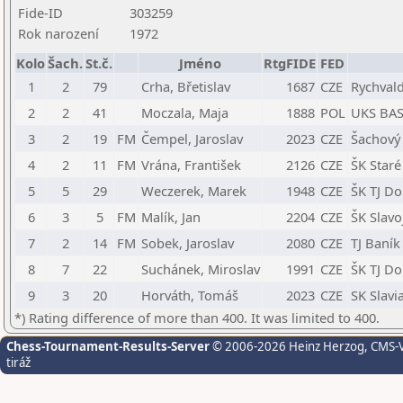
Fide-ID
303259
Rok narození
1972
Kolo
Šach.
St.č.
Jméno
RtgFIDE
FED
1
2
79
Crha, Břetislav
1687
CZE
Rychvald
2
2
41
Moczala, Maja
1888
POL
UKS BAS
3
2
19
FM
Čempel, Jaroslav
2023
CZE
Šachový 
4
2
11
FM
Vrána, František
2126
CZE
ŠK Star
5
5
29
Weczerek, Marek
1948
CZE
ŠK TJ Do
6
3
5
FM
Malík, Jan
2204
CZE
ŠK Slavo
7
2
14
FM
Sobek, Jaroslav
2080
CZE
TJ Baník
8
7
22
Suchánek, Miroslav
1991
CZE
ŠK TJ Do
9
3
20
Horváth, Tomáš
2023
CZE
SK Slavi
*) Rating difference of more than 400. It was limited to 400.
Chess-Tournament-Results-Server
© 2006-2026 Heinz Herzog
, CMS-
tiráž