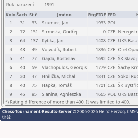
Rok narození
1991
Kolo
Šach.
St.č.
Jméno
RtgFIDE
FED
1
31
33
Szumiec, Jan
1933
POL
2
72
151
Strmiska, Ondřej
0
CZE
Neregist
3
64
137
Rybka, Jan
1408
CZE
UKS Basz
4
43
49
Vojvodík, Robert
1836
CZE
Orel Opa
5
41
77
Gajda, Rostislav
1692
CZE
ŠK Slavoj
6
40
59
Vlachopulos, Georgis
1779
CZE
Šachy Krn
7
30
47
Hnilička, Michal
1841
CZE
Sokol Ru
8
40
75
Hapka, Tomáš
1701
CZE
ŠK Bystř
9
45
85
Slanina, Agnieszka
1665
POL
UKS Basz
*) Rating difference of more than 400. It was limited to 400.
Chess-Tournament-Results-Server
© 2006-2026 Heinz Herzog
, CMS-
tiráž