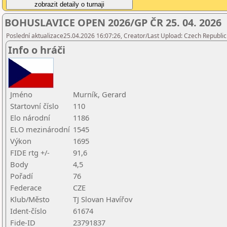
BOHUSLAVICE OPEN 2026/GP ČR 25. 04. 2026
Poslední aktualizace25.04.2026 16:07:26, Creator/Last Upload: Czech Republic
Info o hráči
Jméno
Murník, Gerard
Startovní číslo
110
Elo národní
1186
ELO mezinárodní
1545
Výkon
1695
FIDE rtg +/-
91,6
Body
4,5
Pořadí
76
Federace
CZE
Klub/Město
TJ Slovan Havířov
Ident-číslo
61674
Fide-ID
23791837