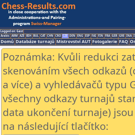
Logged on: Gast
Arabic
ARM
AZE
BIH
BUL
CAT
CHN
CRO
CZE
DEN
ENG
ESP
FAI
FIN
FRA
GER
GRE
INA
I
Domů
Databáze turnajů
Mistrovství AUT
Fotogalerie
FAQ
On
Poznámka: Kvůli redukci za
skenováním všech odkazů (
a více) a vyhledávačů typu 
všechny odkazy turnajů star
data ukončení turnaje) jsou
na následující tlačítko: