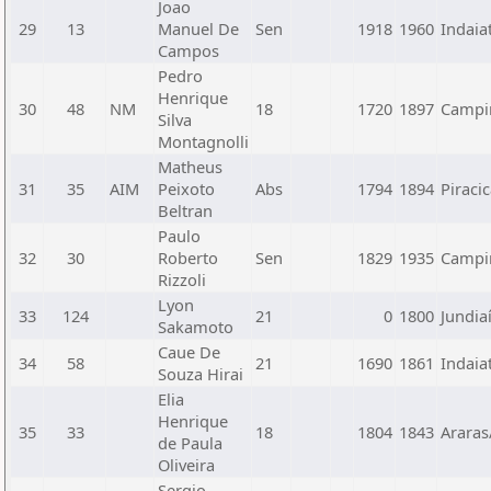
Joao
29
13
Manuel De
Sen
1918
1960
Indaia
Campos
Pedro
Henrique
30
48
NM
18
1720
1897
Campin
Silva
Montagnolli
Matheus
31
35
AIM
Peixoto
Abs
1794
1894
Piraci
Beltran
Paulo
32
30
Roberto
Sen
1829
1935
Campin
Rizzoli
Lyon
33
124
21
0
1800
Jundia
Sakamoto
Caue De
34
58
21
1690
1861
Indaia
Souza Hirai
Elia
Henrique
35
33
18
1804
1843
Arara
de Paula
Oliveira
Sergio