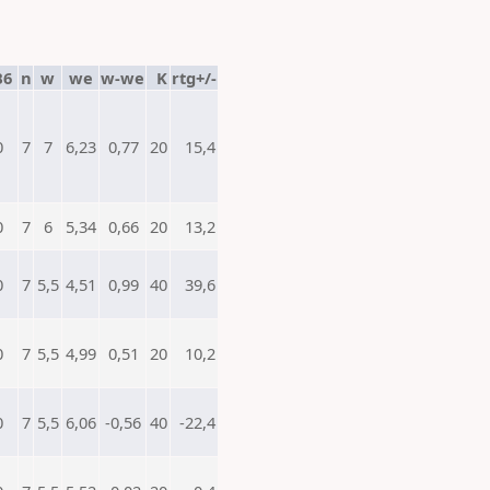
B6
n
w
we
w-we
K
rtg+/-
0
7
7
6,23
0,77
20
15,4
0
7
6
5,34
0,66
20
13,2
0
7
5,5
4,51
0,99
40
39,6
0
7
5,5
4,99
0,51
20
10,2
0
7
5,5
6,06
-0,56
40
-22,4