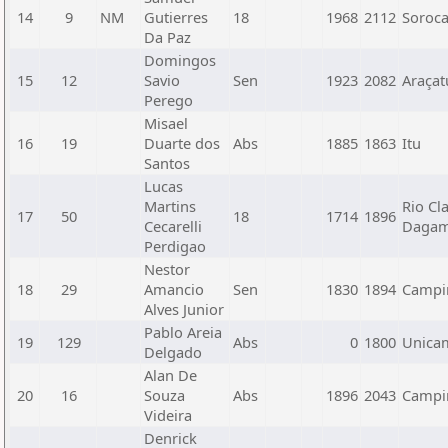
14
9
NM
Gutierres
18
1968
2112
Soroca
Da Paz
Domingos
15
12
Savio
Sen
1923
2082
Araçat
Perego
Misael
16
19
Duarte dos
Abs
1885
1863
Itu
Santos
Lucas
Martins
Rio Cl
17
50
18
1714
1896
Cecarelli
Daga
Perdigao
Nestor
18
29
Amancio
Sen
1830
1894
Campin
Alves Junior
Pablo Areia
19
129
Abs
0
1800
Unica
Delgado
Alan De
20
16
Souza
Abs
1896
2043
Campin
Videira
Denrick