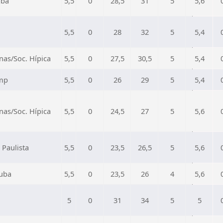
aba
5,5
0
28,5
31
5
5,6
5,5
0
28
32
5
5,4
as/Soc. Hípica
5,5
0
27,5
30,5
5
5,4
mp
5,5
0
26
29
5
5,4
as/Soc. Hípica
5,5
0
24,5
27
5
5,6
 Paulista
5,5
0
23,5
26,5
5
5,6
uba
5,5
0
23,5
26
4
5,6
5
0
31
34
5
5