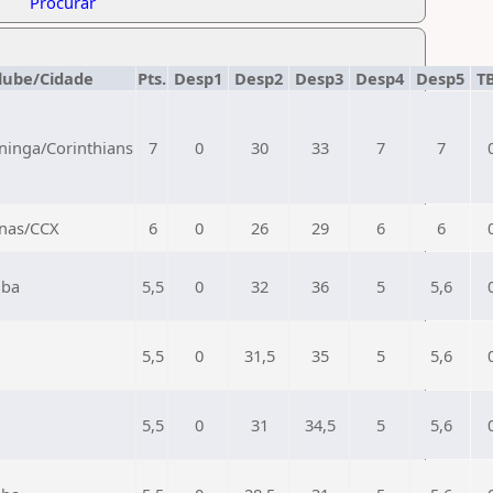
Procurar
lube/Cidade
Pts.
Desp1
Desp2
Desp3
Desp4
Desp5
T
ininga/Corinthians
7
0
30
33
7
7
nas/CCX
6
0
26
29
6
6
aba
5,5
0
32
36
5
5,6
5,5
0
31,5
35
5
5,6
5,5
0
31
34,5
5
5,6