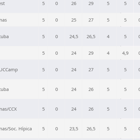
est
5
0
26
29
5
5
nas
5
0
25
27
5
5
tuba
5
0
24,5
26,5
4
5
5
0
24
29
4
4,9
PUCCamp
5
0
24
27
5
5
tuba
5
0
24
26
5
5
nas/CCX
5
0
24
26
5
5
as/Soc. Hípica
5
0
23,5
26,5
5
5