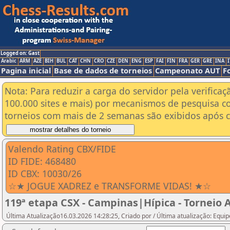
Logged on: Gast
Arabic
ARM
AZE
BIH
BUL
CAT
CHN
CRO
CZE
DEN
ENG
ESP
FAI
FIN
FRA
GER
GRE
INA
I
Pagina inicial
Base de dados de torneios
Campeonato AUT
F
Nota: Para reduzir a carga do servidor pela verificaç
100.000 sites e mais) por mecanismos de pesquisa c
torneios com mais de 2 semanas são exibidos após cl
Valendo Rating CBX/FIDE
ID FIDE: 468480
ID CBX: 10030/26
☆★ JOGUE XADREZ e TRANSFORME VIDAS! ★☆
119ª etapa CSX - Campinas|Hípica - Torneio 
Última Atualização16.03.2026 14:28:25, Criado por / Última atualização: Equi