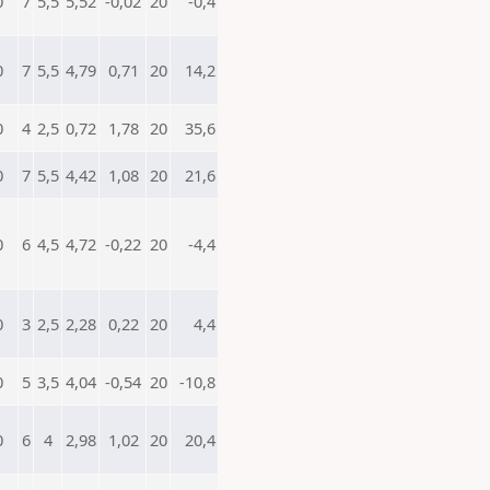
0
7
5,5
5,52
-0,02
20
-0,4
0
7
5,5
4,79
0,71
20
14,2
0
4
2,5
0,72
1,78
20
35,6
0
7
5,5
4,42
1,08
20
21,6
0
6
4,5
4,72
-0,22
20
-4,4
0
3
2,5
2,28
0,22
20
4,4
0
5
3,5
4,04
-0,54
20
-10,8
0
6
4
2,98
1,02
20
20,4