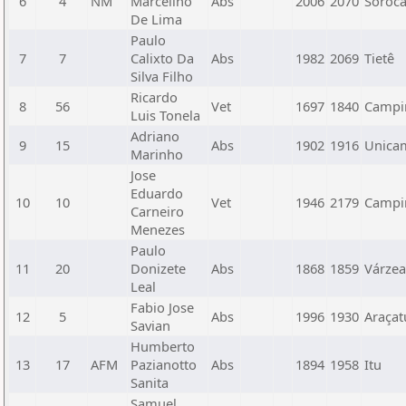
6
4
NM
Marcelino
Abs
2006
2070
Soroc
De Lima
Paulo
7
7
Calixto Da
Abs
1982
2069
Tietê
Silva Filho
Ricardo
8
56
Vet
1697
1840
Campin
Luis Tonela
Adriano
9
15
Abs
1902
1916
Unica
Marinho
Jose
Eduardo
10
10
Vet
1946
2179
Campin
Carneiro
Menezes
Paulo
11
20
Donizete
Abs
1868
1859
Várzea
Leal
Fabio Jose
12
5
Abs
1996
1930
Araçat
Savian
Humberto
13
17
AFM
Pazianotto
Abs
1894
1958
Itu
Sanita
Samuel