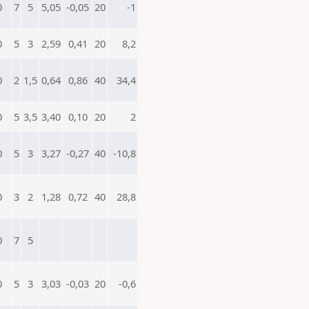
0
7
5
5,05
-0,05
20
-1
0
5
3
2,59
0,41
20
8,2
0
2
1,5
0,64
0,86
40
34,4
0
5
3,5
3,40
0,10
20
2
0
5
3
3,27
-0,27
40
-10,8
0
3
2
1,28
0,72
40
28,8
0
7
5
0
5
3
3,03
-0,03
20
-0,6