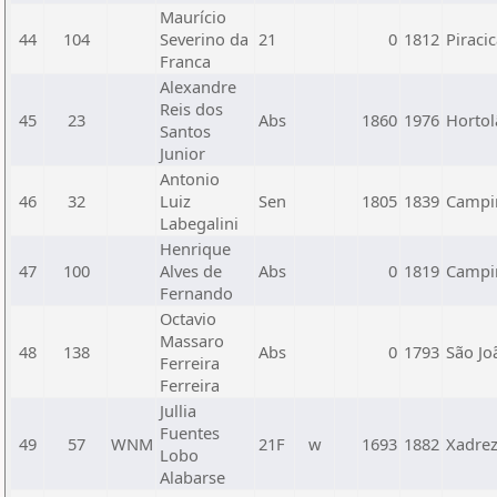
Maurício
44
104
Severino da
21
0
1812
Piraci
Franca
Alexandre
Reis dos
45
23
Abs
1860
1976
Hortol
Santos
Junior
Antonio
46
32
Luiz
Sen
1805
1839
Campin
Labegalini
Henrique
47
100
Alves de
Abs
0
1819
Campin
Fernando
Octavio
Massaro
48
138
Abs
0
1793
São Jo
Ferreira
Ferreira
Jullia
Fuentes
49
57
WNM
21F
w
1693
1882
Xadre
Lobo
Alabarse