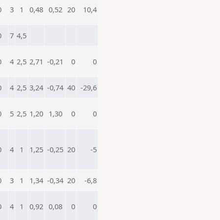
0
3
1
0,48
0,52
20
10,4
0
7
4,5
0
4
2,5
2,71
-0,21
0
0
0
4
2,5
3,24
-0,74
40
-29,6
0
5
2,5
1,20
1,30
0
0
0
4
1
1,25
-0,25
20
-5
0
3
1
1,34
-0,34
20
-6,8
0
4
1
0,92
0,08
0
0