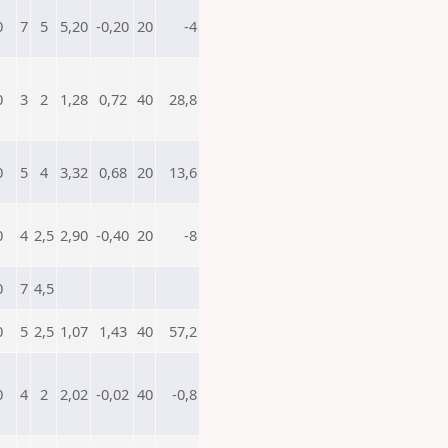
0
7
5
5,20
-0,20
20
-4
0
3
2
1,28
0,72
40
28,8
0
5
4
3,32
0,68
20
13,6
0
4
2,5
2,90
-0,40
20
-8
0
7
4,5
0
5
2,5
1,07
1,43
40
57,2
0
4
2
2,02
-0,02
40
-0,8