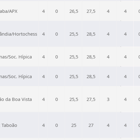
caba/APX
4
0
26,5
27,5
4
4
ândia/Hortochess
4
0
25,5
28,5
4
4
as/Soc. Hípica
4
0
25,5
28,5
4
4
as/Soc. Hípica
4
0
25,5
28,5
4
4
ão da Boa Vista
4
0
25,5
27,5
3
4
z Taboão
4
0
25
27
4
4