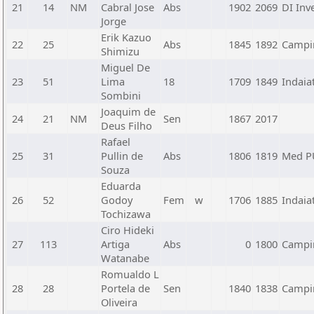
21
14
NM
Cabral Jose
Abs
1902
2069
DI Inv
Jorge
Erik Kazuo
22
25
Abs
1845
1892
Campi
Shimizu
Miguel De
23
51
Lima
18
1709
1849
Indaia
Sombini
Joaquim de
24
21
NM
Sen
1867
2017
Deus Filho
Rafael
25
31
Pullin de
Abs
1806
1819
Med 
Souza
Eduarda
26
52
Godoy
Fem
w
1706
1885
Indaia
Tochizawa
Ciro Hideki
27
113
Artiga
Abs
0
1800
Campi
Watanabe
Romualdo L
28
28
Portela de
Sen
1840
1838
Campin
Oliveira