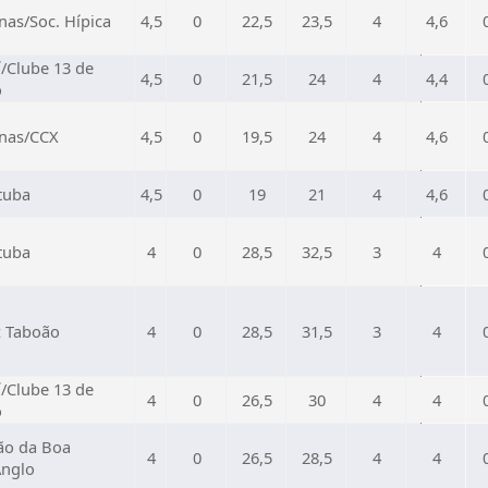
as/Soc. Hípica
4,5
0
22,5
23,5
4
4,6
í/Clube 13 de
4,5
0
21,5
24
4
4,4
o
nas/CCX
4,5
0
19,5
24
4
4,6
tuba
4,5
0
19
21
4
4,6
tuba
4
0
28,5
32,5
3
4
z Taboão
4
0
28,5
31,5
3
4
í/Clube 13 de
4
0
26,5
30
4
4
o
ão da Boa
4
0
26,5
28,5
4
4
Anglo