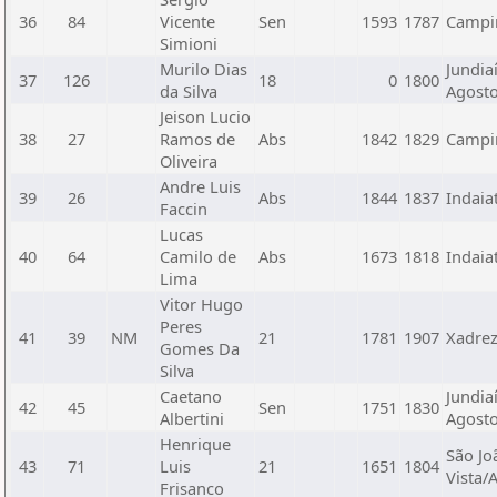
36
84
Vicente
Sen
1593
1787
Campin
Simioni
Murilo Dias
Jundia
37
126
18
0
1800
da Silva
Agost
Jeison Lucio
38
27
Ramos de
Abs
1842
1829
Campi
Oliveira
Andre Luis
39
26
Abs
1844
1837
Indaia
Faccin
Lucas
40
64
Camilo de
Abs
1673
1818
Indaia
Lima
Vitor Hugo
Peres
41
39
NM
21
1781
1907
Xadre
Gomes Da
Silva
Caetano
Jundia
42
45
Sen
1751
1830
Albertini
Agost
Henrique
São Jo
43
71
Luis
21
1651
1804
Vista/
Frisanco