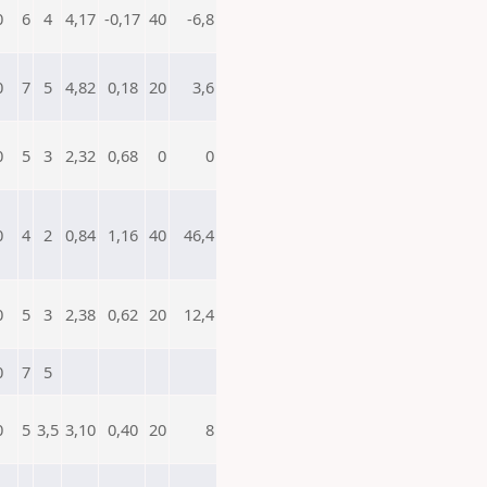
0
6
4
4,17
-0,17
40
-6,8
0
7
5
4,82
0,18
20
3,6
0
5
3
2,32
0,68
0
0
0
4
2
0,84
1,16
40
46,4
0
5
3
2,38
0,62
20
12,4
0
7
5
0
5
3,5
3,10
0,40
20
8