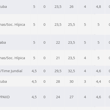
tuba
5
0
23,5
26
4
4,8
as/Soc. Hípica
5
0
23,5
25,5
5
5
caba
5
0
22
23,5
5
5
as/Soc. Hípica
5
0
21
23,5
4
5
í/Time Jundiaí
4,5
0
29,5
32,5
4
4,6
tuba
4,5
0
28
30
3
4,4
s/PAXD
4,5
0
24
27
4
4,6