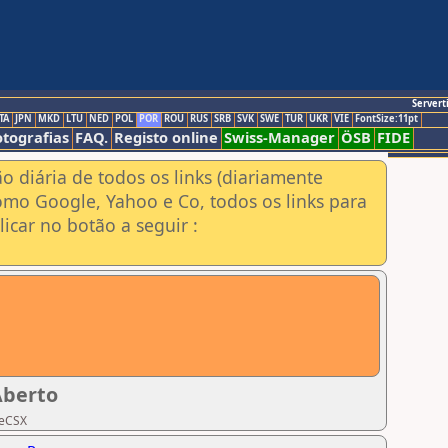
Servert
TA
JPN
MKD
LTU
NED
POL
POR
ROU
RUS
SRB
SVK
SWE
TUR
UKR
VIE
FontSize:11pt
otografias
FAQ.
Registo online
Swiss-Manager
ÖSB
FIDE
ão diária de todos os links (diariamente
omo Google, Yahoo e Co, todos os links para
icar no botão a seguir :
Aberto
peCSX