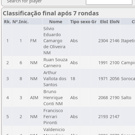
Search for player
Classificação final após 7 rondas
Rk.
Nº.Inic.
Nome
Tipo
sexo
Gr
EloI
EloN
C
Silvio
Eduardo
1
1
FM
Camargo
Abs
2304
2146
Itapet
de Oliveira
NM
Ruan Souza
2
6
NM
Abs
1991
2100
Campi
Carneiro
Arthur
3
8
NM
Vallota dos
18
1971
2056
Soroc
Santos
Bruno
4
3
AIM
Henrique
Abs
2068
2190
Salto
Conti NM
Francisco
5
2
NM
Ferrari
Abs
2193
2147
Pironti
Valdenicio