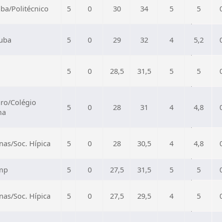
ba/Politécnico
5
0
30
34
5
5
uba
5
0
29
32
4
5,2
5
0
28,5
31,5
5
5
aro/Colégio
5
0
28
31
4
4,8
ma
as/Soc. Hípica
5
0
28
30,5
4
4,8
mp
5
0
27,5
31,5
5
5
as/Soc. Hípica
5
0
27,5
29,5
4
5