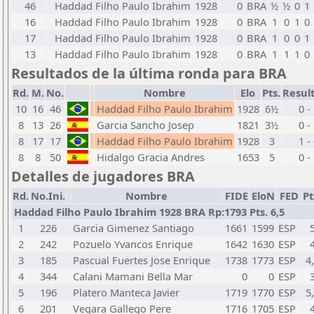
46
Haddad Filho Paulo Ibrahim
1928
0
BRA
½
½
0
1
16
Haddad Filho Paulo Ibrahim
1928
0
BRA
1
0
1
0
17
Haddad Filho Paulo Ibrahim
1928
0
BRA
1
0
0
1
13
Haddad Filho Paulo Ibrahim
1928
0
BRA
1
1
1
0
Resultados de la última ronda para BRA
Rd.
M.
No.
Nombre
Elo
Pts.
Resul
10
16
46
Haddad Filho Paulo Ibrahim
1928
6½
0 -
8
13
26
Garcia Sancho Josep
1821
3½
0 -
8
17
17
Haddad Filho Paulo Ibrahim
1928
3
1 -
8
8
50
Hidalgo Gracia Andres
1653
5
0 -
Detalles de jugadores BRA
Rd.
No.Ini.
Nombre
FIDE
EloN
FED
Pt
Haddad Filho Paulo Ibrahim 1928 BRA Rp:1793 Pts. 6,5
1
226
Garcia Gimenez Santiago
1661
1599
ESP
2
242
Pozuelo Yvancos Enrique
1642
1630
ESP
3
185
Pascual Fuertes Jose Enrique
1738
1773
ESP
4
4
344
Calani Mamani Bella Mar
0
0
ESP
5
196
Platero Manteca Javier
1719
1770
ESP
5
6
201
Vegara Gallego Pere
1716
1705
ESP