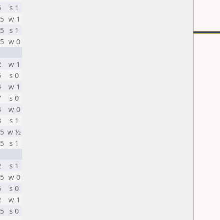
5
s 1
,5
w 1
,5
s 1
,5
w 0
2
w 1
5
s 0
4
w 1
7
s 0
4
w 0
3
s 1
,5
w ½
,5
s 1
2
s 1
,5
w 0
6
s 0
2
w 1
,5
s 0