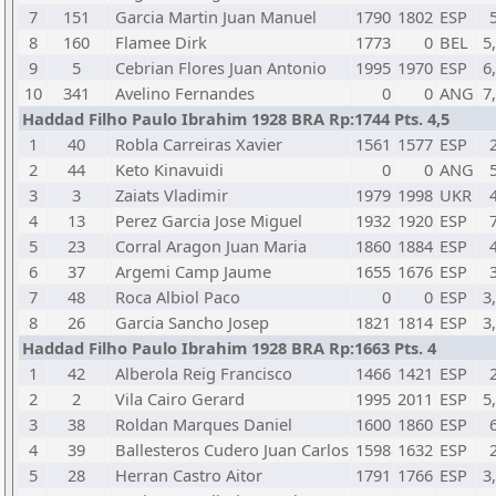
7
151
Garcia Martin Juan Manuel
1790
1802
ESP
8
160
Flamee Dirk
1773
0
BEL
5
9
5
Cebrian Flores Juan Antonio
1995
1970
ESP
6
10
341
Avelino Fernandes
0
0
ANG
7
Haddad Filho Paulo Ibrahim 1928 BRA Rp:1744 Pts. 4,5
1
40
Robla Carreiras Xavier
1561
1577
ESP
2
44
Keto Kinavuidi
0
0
ANG
3
3
Zaiats Vladimir
1979
1998
UKR
4
13
Perez Garcia Jose Miguel
1932
1920
ESP
5
23
Corral Aragon Juan Maria
1860
1884
ESP
6
37
Argemi Camp Jaume
1655
1676
ESP
7
48
Roca Albiol Paco
0
0
ESP
3
8
26
Garcia Sancho Josep
1821
1814
ESP
3
Haddad Filho Paulo Ibrahim 1928 BRA Rp:1663 Pts. 4
1
42
Alberola Reig Francisco
1466
1421
ESP
2
2
Vila Cairo Gerard
1995
2011
ESP
5
3
38
Roldan Marques Daniel
1600
1860
ESP
4
39
Ballesteros Cudero Juan Carlos
1598
1632
ESP
5
28
Herran Castro Aitor
1791
1766
ESP
3