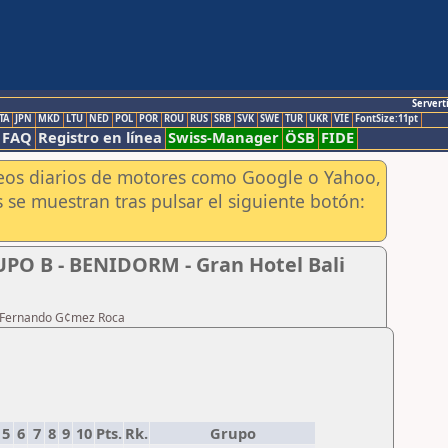
Servert
TA
JPN
MKD
LTU
NED
POL
POR
ROU
RUS
SRB
SVK
SWE
TUR
UKR
VIE
FontSize:11pt
FAQ
Registro en línea
Swiss-Manager
ÖSB
FIDE
aneos diarios de motores como Google o Yahoo,
 se muestran tras pulsar el siguiente botón:
UPO B - BENIDORM - Gran Hotel Bali
te Fernando G¢mez Roca
5
6
7
8
9
10
Pts.
Rk.
Grupo