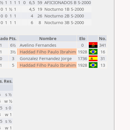
½
1
1
1
1
0
6,5
59
AFICIONADOS B S-2000
0
1
½
1
4,5
19
Nocturno 1B S-2000
0
0
1
1
4
26
Nocturno 2B S-2000
0
1
1
1
6
8
Nocturno 3B S-2000
tado
Pts.
Nombre
Elo
No.
 1
6½
Avelino Fernandes
0
341
 1
3½
Haddad Filho Paulo Ibrahim
1928
16
 0
3
Gonzalez Fernandez Jorge
1736
31
 1
5
Haddad Filho Paulo Ibrahim
1928
13
s.
Res.
5
s ½
4
w ½
,5
s 0
3
w 1
,5
s ½
4
w 1