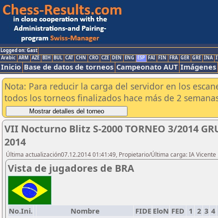
Logged on: Gast
Arabic
ARM
AZE
BIH
BUL
CAT
CHN
CRO
CZE
DEN
ENG
ESP
FAI
FIN
FRA
GER
GRE
INA
I
Inicio
Base de datos de torneos
Campeonato AUT
Imágenes
Nota: Para reducir la carga del servidor en los esc
todos los torneos finalizados hace más de 2 semanas
VII Nocturno Blitz S-2000 TORNEO 3/2014 GR
2014
Última actualización07.12.2014 01:41:49, Propietario/Última carga: IA Vicen
Vista de jugadores de BRA
No.Ini.
Nombre
FIDE
EloN
FED
1
2
3
4