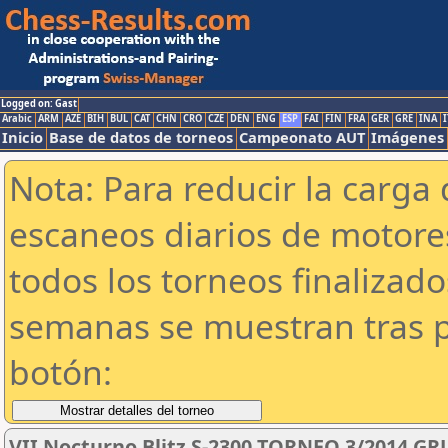
Logged on: Gast
Arabic
ARM
AZE
BIH
BUL
CAT
CHN
CRO
CZE
DEN
ENG
ESP
FAI
FIN
FRA
GER
GRE
INA
I
Inicio
Base de datos de torneos
Campeonato AUT
Imágenes
Nota: Para reducir la carga 
escaneos diarios de motor
todos los torneos finalizad
semanas se muestran tras p
botón:
VII Nocturno Blitz S-2300 TORNEO 3/2014 GR