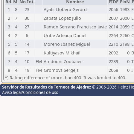
Rd.
M.
No.Ini.
Nombre
FIDE
EloN
1
8
23
Ayats Llobera Gerard
2056
1983
E
2
7
30
Zapata Lopez Julio
2007
2000
E
3
4
27
Ramon Serrano Francisco Javie
2014
2059
E
4
2
6
Uribe Arteaga Daniel
2264
2260
5
5
14
Moreno Ibanez Miguel
2210
2198
E
6
5
17
Kultiyasov Mikhail
2092
0
B
7
4
10
FM
Amdouni Zoubaier
2239
0
8
4
19
FM
Gromovs Sergejs
2068
0
I
*) Rating difference of more than 400. It was limited to 400.
Servidor de Resultados de Torneos de Ajedrez
© 2006-2026 Heinz H
Aviso legal/Condiciones de uso