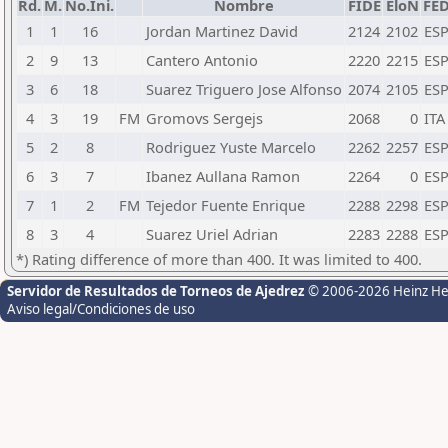
Rd.
M.
No.Ini.
Nombre
FIDE
EloN
FE
1
1
16
Jordan Martinez David
2124
2102
ES
2
9
13
Cantero Antonio
2220
2215
ES
3
6
18
Suarez Triguero Jose Alfonso
2074
2105
ES
4
3
19
FM
Gromovs Sergejs
2068
0
ITA
5
2
8
Rodriguez Yuste Marcelo
2262
2257
ES
6
3
7
Ibanez Aullana Ramon
2264
0
ES
7
1
2
FM
Tejedor Fuente Enrique
2288
2298
ES
8
3
4
Suarez Uriel Adrian
2283
2288
ES
*) Rating difference of more than 400. It was limited to 400.
Servidor de Resultados de Torneos de Ajedrez
© 2006-2026 Heinz H
Aviso legal/Condiciones de uso