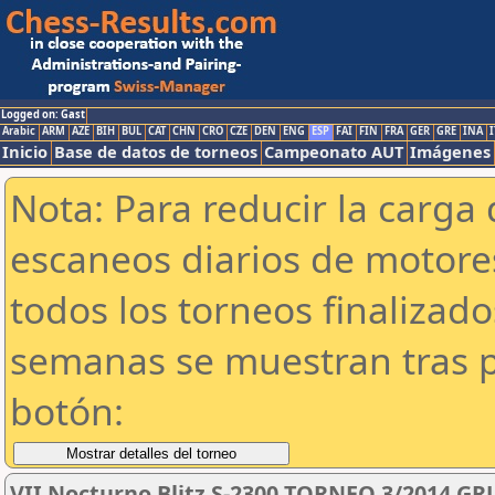
Logged on: Gast
Arabic
ARM
AZE
BIH
BUL
CAT
CHN
CRO
CZE
DEN
ENG
ESP
FAI
FIN
FRA
GER
GRE
INA
I
Inicio
Base de datos de torneos
Campeonato AUT
Imágenes
Nota: Para reducir la carga 
escaneos diarios de motor
todos los torneos finalizad
semanas se muestran tras p
botón:
VII Nocturno Blitz S-2300 TORNEO 3/2014 GR