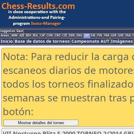
Logged on: Gast
Arabic
ARM
AZE
BIH
BUL
CAT
CHN
CRO
CZE
DEN
ENG
ESP
FAI
FIN
FRA
GER
GRE
INA
I
Inicio
Base de datos de torneos
Campeonato AUT
Imágenes
Nota: Para reducir la carga 
escaneos diarios de motor
todos los torneos finalizad
semanas se muestran tras p
botón:
VII Nocturno Blitz S-2000 TORNEO 2/2014 GR