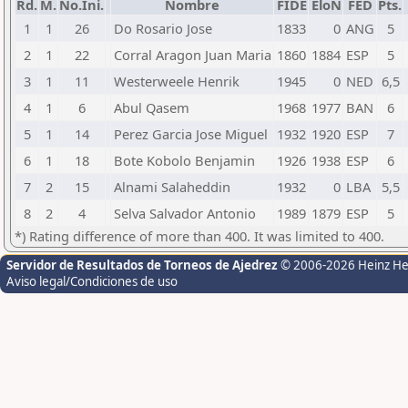
Rd.
M.
No.Ini.
Nombre
FIDE
EloN
FED
Pts.
1
1
26
Do Rosario Jose
1833
0
ANG
5
2
1
22
Corral Aragon Juan Maria
1860
1884
ESP
5
3
1
11
Westerweele Henrik
1945
0
NED
6,5
4
1
6
Abul Qasem
1968
1977
BAN
6
5
1
14
Perez Garcia Jose Miguel
1932
1920
ESP
7
6
1
18
Bote Kobolo Benjamin
1926
1938
ESP
6
7
2
15
Alnami Salaheddin
1932
0
LBA
5,5
8
2
4
Selva Salvador Antonio
1989
1879
ESP
5
*) Rating difference of more than 400. It was limited to 400.
Servidor de Resultados de Torneos de Ajedrez
© 2006-2026 Heinz H
Aviso legal/Condiciones de uso