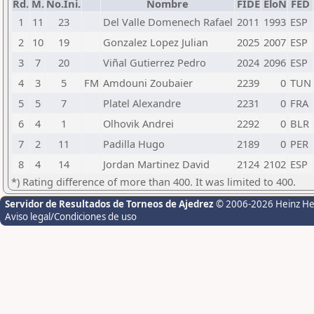
Rd.
M.
No.Ini.
Nombre
FIDE
EloN
FED
1
11
23
Del Valle Domenech Rafael
2011
1993
ESP
2
10
19
Gonzalez Lopez Julian
2025
2007
ESP
3
7
20
Viñal Gutierrez Pedro
2024
2096
ESP
4
3
5
FM
Amdouni Zoubaier
2239
0
TUN
5
5
7
Platel Alexandre
2231
0
FRA
6
4
1
Olhovik Andrei
2292
0
BLR
7
2
11
Padilla Hugo
2189
0
PER
8
4
14
Jordan Martinez David
2124
2102
ESP
*) Rating difference of more than 400. It was limited to 400.
Servidor de Resultados de Torneos de Ajedrez
© 2006-2026 Heinz H
Aviso legal/Condiciones de uso