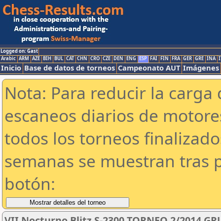
Logged on: Gast
Arabic
ARM
AZE
BIH
BUL
CAT
CHN
CRO
CZE
DEN
ENG
ESP
FAI
FIN
FRA
GER
GRE
INA
I
Inicio
Base de datos de torneos
Campeonato AUT
Imágenes
Nota: Para reducir la carga 
escaneos diarios de motor
todos los torneos finalizad
semanas se muestran tras p
botón:
VII Nocturno Blitz S-2300 TORNEO 2/2014 GR